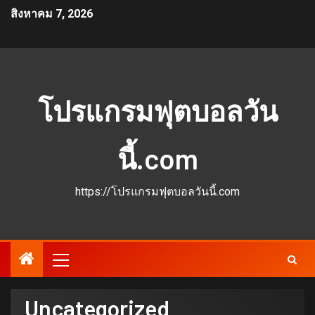
สิงหาคม 7, 2026
โปรแกรมฟุตบอลวัน
นี้.com
https://โปรแกรมฟุตบอลวันนี้.com
Uncategorized