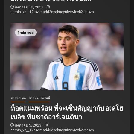
สิงหาคม 13, 2023
admin_xn__12c4bmadd3apqb0ay0fwc4cxb2kpa4m
1 min read
ข่าวฟุตบอล
ข่าวฟุตบอลวันนี้
ท็อตแนมพร้อม ที่จะเซ็นสัญญากับ อเลโฮ
เบลิซ ทีมชาติอาร์เจนตินา
สิงหาคม 5, 2023
admin_xn__12c4bmadd3apqb0ay0fwc4cxb2kpa4m