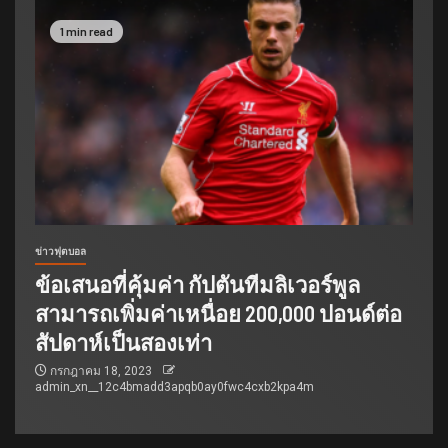
1 min read
ข่าวฟุตบอล
ข้อเสนอที่คุ้มค่า กัปตันทีมลิเวอร์พูล
สามารถเพิ่มค่าเหนื่อย 200,000 ปอนด์ต่อ
สัปดาห์เป็นสองเท่า
กรกฎาคม 18, 2023
admin_xn__12c4bmadd3apqb0ay0fwc4cxb2kpa4m