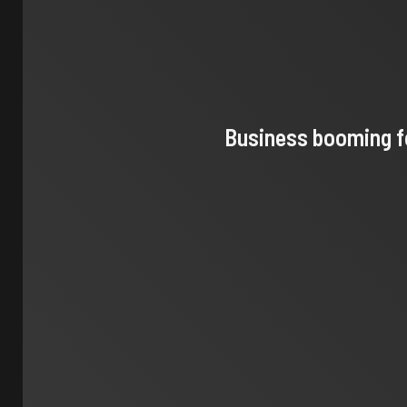
Business booming fo