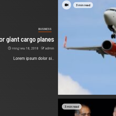
3 min read
BUSINESS
r giant cargo planes
กรกฎาคม 18, 2018
admin
Lorem ipsum dolor si...
3 min read