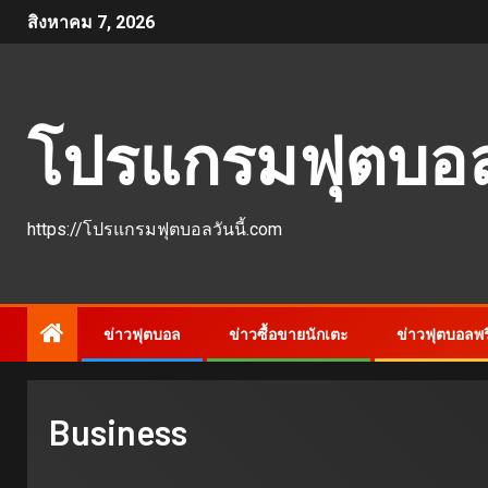
สิงหาคม 7, 2026
โปรแกรมฟุตบอลว
https://โปรแกรมฟุตบอลวันนี้.com
ข่าวฟุตบอล
ข่าวซื้อขายนักเตะ
ข่าวฟุตบอลพรี
Business