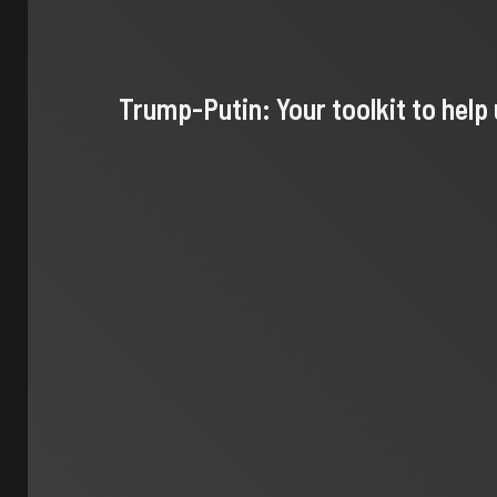
Trump-Putin: Your toolkit to help