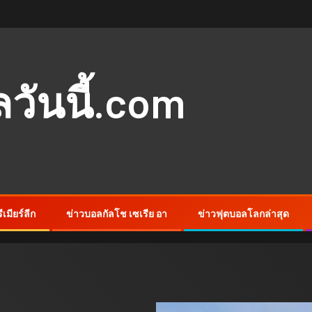
ันนี้.com
เมียร์ลีก
ข่าวบอลกัลโช เซเรีย อา
ข่าวฟุตบอลโลกล่าสุด