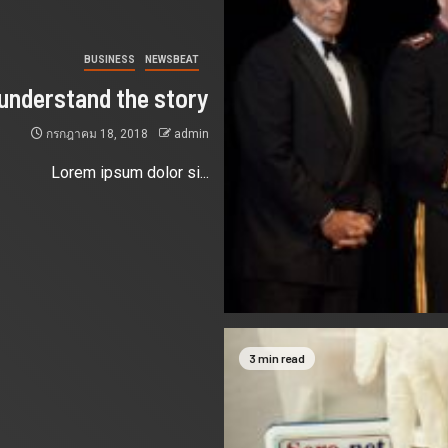
BUSINESS
NEWSBEAT
 understand the story
กรกฎาคม 18, 2018
admin
Lorem ipsum dolor si...
3 min read