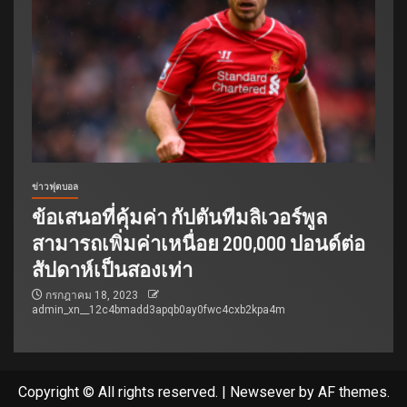
ข่าวฟุตบอล
ข้อเสนอที่คุ้มค่า กัปตันทีมลิเวอร์พูล
สามารถเพิ่มค่าเหนื่อย 200,000 ปอนด์ต่อ
สัปดาห์เป็นสองเท่า
กรกฎาคม 18, 2023
admin_xn__12c4bmadd3apqb0ay0fwc4cxb2kpa4m
Copyright © All rights reserved.
|
Newsever
by AF themes.