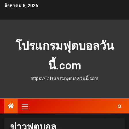
สิงหาคม 8, 2026
โปรแกรมฟุตบอลวัน
นี้.com
https://โปรแกรมฟุตบอลวันนี้.com
ข่าวฟุตบอล