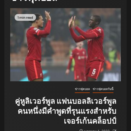
1 min read
ข่าวฟุตบอล
ข่าวฟุตบอลวันนี้
คู่หูลิเวอร์พูล แฟนบอลลิเวอร์พูล
คนหนึ่งมีคําพูดที่รุนแรงสําหรับ
เจอร์เก้นคล็อปป์