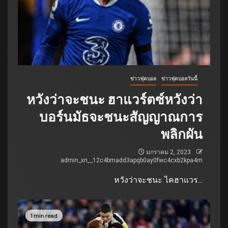
ข่าวฟุตบอล
ข่าวฟุตบอลวันนี้
หวังว่าจะชนะ ฮาแวร์ตซ์หวังว่า
บอร์นมัธจะชนะสัญญาณการ
พลิกผัน
มกราคม 2, 2023
admin_xn__12c4bmadd3apqb0ay0fwc4cxb2kpa4m
หวังว่าจะชนะ ไคฮาแวร...
1 min read