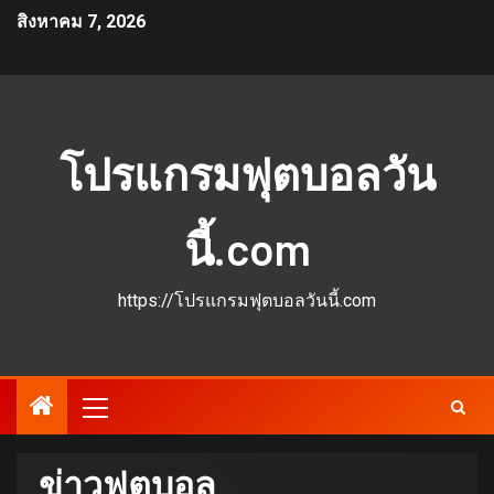
สิงหาคม 7, 2026
โปรแกรมฟุตบอลวัน
นี้.com
https://โปรแกรมฟุตบอลวันนี้.com
ข่าวฟุตบอล