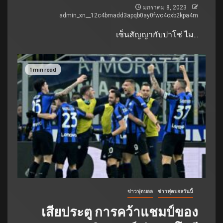
มกราคม 8, 2023
admin_xn__12c4bmadd3apqb0ay0fwc4cxb2kpa4m
เซ็นสัญญากับปาโช่ ไม...
1 min read
ข่าวฟุตบอล
ข่าวฟุตบอลวันนี้
เสียประตู การคว้าแชมป์ของ