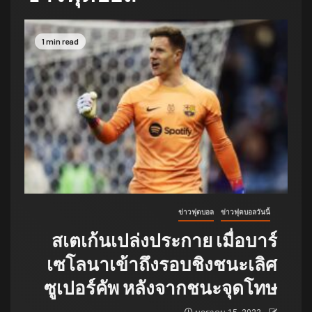
1 min read
ข่าวฟุตบอล
ข่าวฟุตบอลวันนี้
สเตเก้นเปล่งประกาย เมื่อบาร์
เซโลนาเข้าถึงรอบชิงชนะเลิศ
ซูเปอร์คัพ หลังจากชนะจุดโทษ