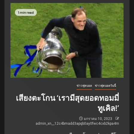
1 min read
ข่าวฟุตบอล
ข่าวฟุตบอลวันนี้
เสียงตะโกน ‘เรามีสุดยอดทอมมี่
ทูเคิล!’
มกราคม 10, 2023
admin_xn__12c4bmadd3apqb0ay0fwc4cxb2kpa4m