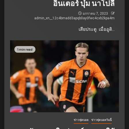
อินเตอร์ บุ๋ม นาโปลี
มกราคม 7, 2023
admin_xn__12c4bmadd3apqb0ay0fwc4cxb2kpa4m
เสียประตู เมื่ออูดิ...
1 min read
ข่าวฟุตบอล
ข่าวฟุตบอลวันนี้