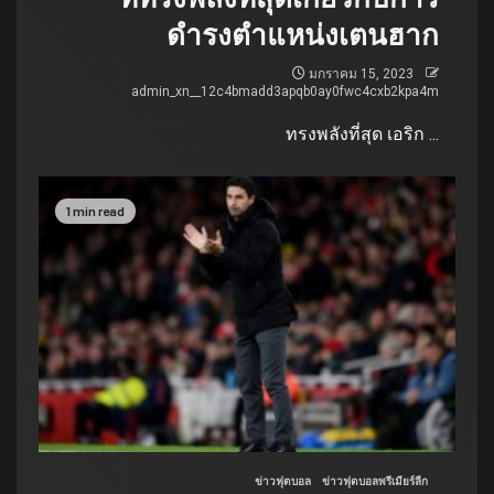
ดำรงตำแหน่งเตนฮาก
มกราคม 15, 2023
admin_xn__12c4bmadd3apqb0ay0fwc4cxb2kpa4m
ทรงพลังที่สุด เอริก ...
1 min read
ข่าวฟุตบอล
ข่าวฟุตบอลพรีเมียร์ลีก