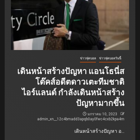
ข่าวฟุตบอล
ข่าวฟุตบอลวันนี้
เดินหน้าสร้างปัญหา แอนโธนี่ส
โต๊คส์อดีตดาวเตะทีมชาติ
ไอร์แลนด์ กําลังเดินหน้าสร้าง
ปัญหามากขึ้น
มกราคม 10, 2023
admin_xn__12c4bmadd3apqb0ay0fwc4cxb2kpa4m
เดินหน้าสร้างปัญหา อ...