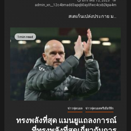
มกราคม 15, 2023
admin_xn__12c4bmadd3apqb0ay0fwc4cxb2kpa4m
สเตเก้นเปล่งประกาย ม...
1 min read
ข่าวฟุตบอล
ข่าวฟุตบอลพรีเมียร์ลีก
ทรงพลังที่สุด แมนยูแถลงการณ์
ที่ทรงพลังที่สุดเกี่ยวกับการ