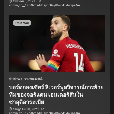
สิงหาคม 5, 2023
admin_xn__12c4bmadd3apqb0ay0fwc4cxb2kpa4m
1 min read
ข่าวฟุตบอล
ข่าวฟุตบอลวันนี้
บอร์ดกองเชียร์ ลิเวอร์พูลวิจารณ์การย้าย
ทีมของจอร์แดน เฮนเดอร์สันใน
ซาอุดีอาระเบีย
กรกฎาคม 28, 2023
admin_xn__12c4bmadd3apqb0ay0fwc4cxb2kpa4m