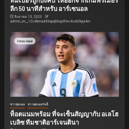
ทิมเบอร์ถูกบังคับ ให้ออกจากเกมพรีเมียร์
ลีก 50 นาทีสำหรับ อาร์เซนอล
สิงหาคม 13, 2023
admin_xn__12c4bmadd3apqb0ay0fwc4cxb2kpa4m
1 min read
ข่าวฟุตบอล
ข่าวฟุตบอลวันนี้
ท็อตแนมพร้อม ที่จะเซ็นสัญญากับ อเลโฮ
เบลิซ ทีมชาติอาร์เจนตินา