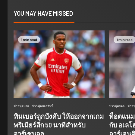
YOU MAY HAVE MISSED
1 min read
1 min read
ข่าวฟุตบอล
ข่าวฟุตบอลวันนี้
ข่าวฟุตบอล
ข่าวฟ
ทิมเบอร์ถูกบังคับ ให้ออกจากเกม
ท็อตแนมพ
พรีเมียร์ลีก 50 นาทีสำหรับ
กับ อเลโฮ
อาร์เซนอล
อาร์เจนต