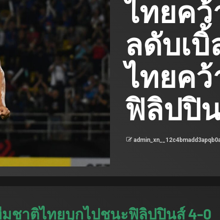
ไทยคว้า
ลดับเบิ
ไทยคว้
ฟิลิปปิน
admin_xn__12c4bmadd3apqb0
ีมชาติไทยบุกไปชนะฟิลิปปินส์ 4-0