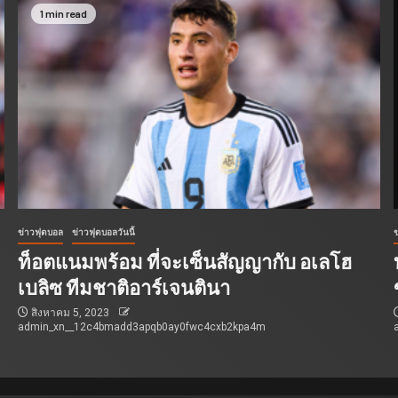
1 min read
ข่าวฟุตบอล
ข่าวฟุตบอลวันนี้
ท็อตแนมพร้อม ที่จะเซ็นสัญญากับ อเลโฮ
เบลิซ ทีมชาติอาร์เจนตินา
สิงหาคม 5, 2023
admin_xn__12c4bmadd3apqb0ay0fwc4cxb2kpa4m