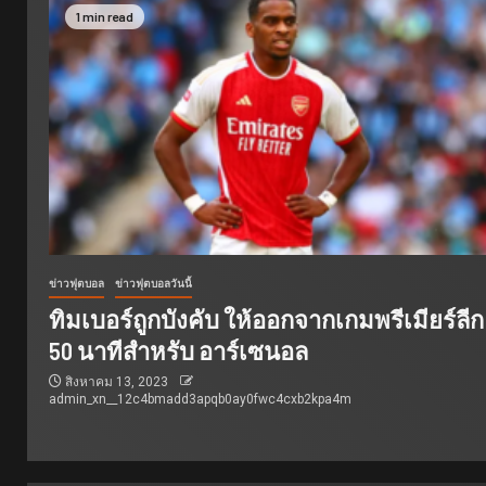
1 min read
ข่าวฟุตบอล
ข่าวฟุตบอลวันนี้
ทิมเบอร์ถูกบังคับ ให้ออกจากเกมพรีเมียร์ลีก
50 นาทีสำหรับ อาร์เซนอล
สิงหาคม 13, 2023
admin_xn__12c4bmadd3apqb0ay0fwc4cxb2kpa4m