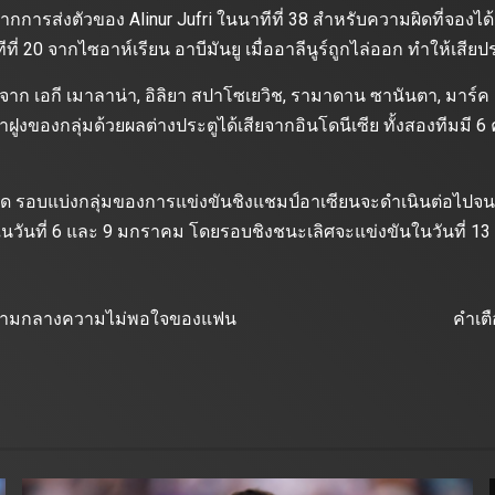
จากการส่งตัวของ Alinur Jufri ในนาทีที่ 38 สําหรับความผิดที่จองไ
ี่ 20 จากไซอาห์เรียน อาบีมันยู เมื่ออาลีนูร์ถูกไล่ออก ทําให้เสียป
ังจาก เอกี เมาลาน่า, อิลิยา สปาโซเยวิช, รามาดาน ซานันตา, มาร์ค 
ฝูงของกลุ่มด้วยผลต่างประตูได้เสียจากอินโดนีเซีย ทั้งสองทีมมี 6 คะ
ัด รอบแบ่งกลุ่มของการแข่งขันชิงแชมป์อาเซียนจะดําเนินต่อไปจน
นในวันที่ 6 และ 9 มกราคม โดยรอบชิงชนะเลิศจะแข่งขันในวันที่ 
เกมท่ามกลางความไม่พอใจของแฟน
คําเ