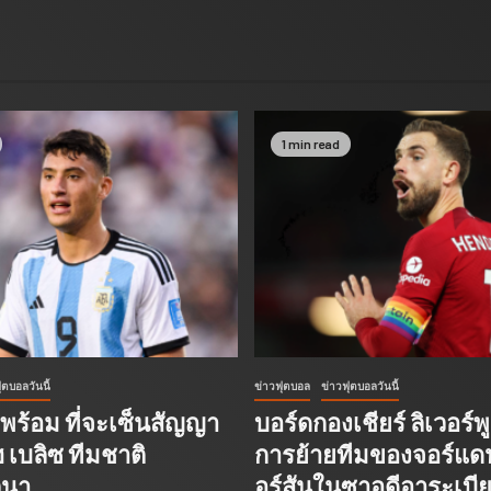
1 min read
ุตบอลวันนี้
ข่าวฟุตบอล
ข่าวฟุตบอลวันนี้
ร้อม ที่จะเซ็นสัญญา
บอร์ดกองเชียร์ ลิเวอร์พ
 เบลิซ ทีมชาติ
การย้ายทีมของจอร์แด
ินา
อร์สันในซาอุดีอาระเบี