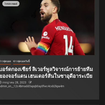
1 min read
ข่าวฟุตบอล
ข่าวฟุตบอลวันนี้
บอร์ดกองเชียร์ ลิเวอร์พูลวิจารณ์การย้ายทีม
ของจอร์แดน เฮนเดอร์สันในซาอุดีอาระเบีย
กรกฎาคม 28, 2023
admin_xn__12c4bmadd3apqb0ay0fwc4cxb2kpa4m