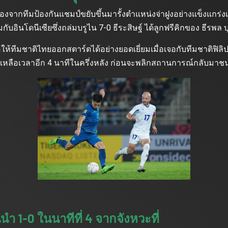
ื่องจากทีมป้องกันแชมป์ขยับขึ้นมารั้งตําแหน่งจ่าฝูงอย่างแข็งแกร่ง
วมกับอินโดนีเซียซึ่งถล่มบรูไน 7-0 ธีระสิษฐ์ ได้ลูกฟรีคิกของ ธีรพล
ให้ทีมชาติไทยออกสตาร์ตได้อย่างยอดเยี่ยมเมื่อเจอกับทีมชาติฟิลิ
ยเหลือเวลาอีก 4 นาทีในครึ่งหลัง ก่อนจะพลิกสถานการณ์กลับมาชนะใ
นํา 1-0 ในนาทีที่ 4 จากจังหวะที่