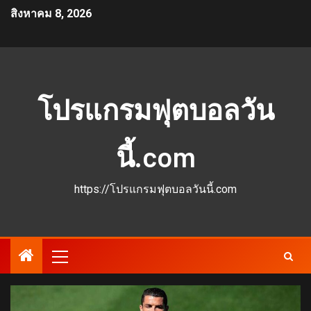
สิงหาคม 8, 2026
โปรแกรมฟุตบอลวัน
นี้.com
https://โปรแกรมฟุตบอลวันนี้.com