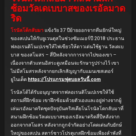
ซ้อมวัลเดเบบาสของเรอัลมาด
ริด
โรนัลโด้กลับมา
แข้งวัย 37 ปีย้ายออกจากทีมยักษ์ใหญ่
ของสเปนให้กับยูเวนตุสในช่วงซัมเมอร์ปี 2018 ประธาน
ฟลอเรนติโนเปเรซให้ไฟเขียวให้ดาวเด่นใช้ฐาน วัลเดเบ
บาส ของสโมสร – สี่ปีหลังจากการจากไปของเขา –
เนื่องจากตัวแทนอิสระดูเหมือนจะรักษารูปร่างไว้ เขา
ไม่มีสโมสรหลังจากยกเลิกสัญญากับแมนเชสเตอร์
ยูไนเต็ด
https://โปรแกรมฟุตบอลวันนี้.com
โรนัลโด้ได้รับอนุญาตจากฟลอเรนติโนเปเรซให้ใช้
สถานที่ฝึกซ้อม เขาฝึกซ้อมด้วยตัวเองและอยู่ห่างจากผู้
เล่นเรอัลมาดริดชุดปัจจุบันคริสเตียโนโรนัลโดกลับมาที่
สนามฝึกซ้อมวัลเดเบบาสของเรอัลมาดริดสี่ปีหลังจาก
ออกจากสโมสร หลังจากถูกจํากัดอย่างโดดเด่นกับยักษ์
ใหญ่ของสเปน สตาร์ชาวโปรตุเกสฝึกซ้อมเพียงลําพังที่