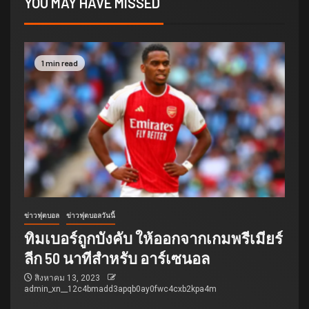
YOU MAY HAVE MISSED
1 min read
ข่าวฟุตบอล
ข่าวฟุตบอลวันนี้
ทิมเบอร์ถูกบังคับ ให้ออกจากเกมพรีเมียร์
ลีก 50 นาทีสำหรับ อาร์เซนอล
สิงหาคม 13, 2023
admin_xn__12c4bmadd3apqb0ay0fwc4cxb2kpa4m