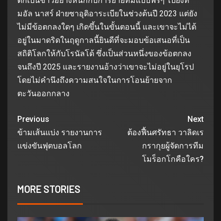
ตกเป็นข่าวอย่างหนักกับการย้ายทีมแบบฟรีๆ ไปยังที
มอัล นาสร์ ฝ่ายซาอุดิอาระเบียในช่วงต้นปี 2023 แต่ยัง
ไม่มีข้อตกลงใดๆ เกิดขึ้นในขั้นตอนนี้ และเขาจะไม่ได้
อยู่ในมาดริดในฤดูกาลนี้ยินดีที่จะมอบข้อเสนอที่เป็น
สถิติโลกให้กับโรนัลโด้ ซึ่งเป็นส่วนหนึ่งของข้อตกลง
จนถึงปี 2025 และรายงานอ้างว่าเขาจะไม่อยู่ในยุโรป
โดยไม่คำนึงถึงความสนใจในการโอนย้ายจาก
ตะวันออกกลาง
Previous
Next
ข้ามเส้นแบ่ง รายงานการ
ต้องฟื้นศรัทธา วาลิดเร
แข่งขันฟุตบอลโลก
กรากุยผู้จัดการทีม
โมร็อกโกคือใคร?
MORE STORIES