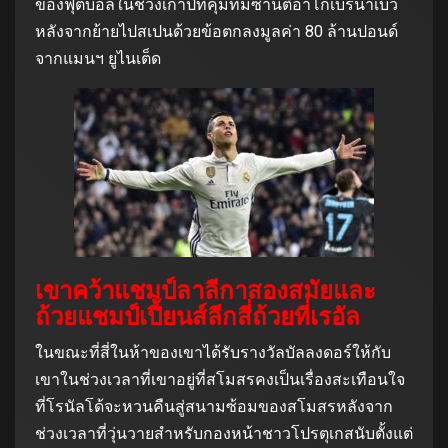
ของฟุตบอลในช่วงเก้าปีที่คุมทีมซานติอาโกเบร์นาเบว
หลังจากย้ายไปสเปนด้วยข้อตกลงมูลค่า 80 ล้านปอนด์
จากแมนฯ ยูไนเต็ด
เขาคว้าแชมป์ลาลีกาสองสมัยและ
ถ้วยแชมป์เปี้ยนส์ลีกสี่ถ้วยที่เรอัล
ในขณะที่สี่ในห้าของเขาได้รับรางวัลบัลลงดอร์ให้กับ
เขาในช่วงเวลาที่เขาอยู่ที่สโมสรคงเป็นเรื่องสะเทือนใจ
ที่โรนัลโด้จะหวนคืนสู่สนามซ้อมของสโมสรหลังจาก
ช่วงเวลาที่วุ่นวายสําหรับกองหน้าชาวโปรตุเกสนับตั้งแต่