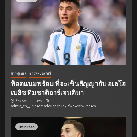
ข่าวฟุตบอล
ข่าวฟุตบอลวันนี้
ท็อตแนมพร้อม ที่จะเซ็นสัญญากับ อเลโฮ
เบลิซ ทีมชาติอาร์เจนตินา
สิงหาคม 5, 2023
admin_xn__12c4bmadd3apqb0ay0fwc4cxb2kpa4m
1 min read