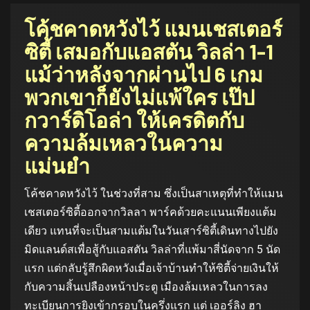
โค้ชคาดหวังไว้ แมนเชสเตอร์
ซิตี้ เสมอกับแอสตัน วิลล่า 1-1
แม้ว่าหลังจากผ่านไป 6 เกม
พวกเขาก็ยังไม่แพ้ใคร เป๊ป
กวาร์ดิโอล่า ให้เครดิตกับ
ความล้มเหลวในความ
แม่นยำ
โค้ชคาดหวังไว้ ในช่วงที่สาม ซึ่งเป็นสาเหตุที่ทำให้แมน
เชสเตอร์ซิตี้ออกจากวิลลา พาร์คด้วยคะแนนเพียงแต้ม
เดียว แทนที่จะเป็นสามแต้มในวันเสาร์ซิตี้เดินทางไปยัง
มิดแลนด์สเพื่อสู้กับแอสตัน วิลล่าที่แพ้มาสี่นัดจาก 5 นัด
แรก แต่กลับรู้สึกผิดหวังเมื่อเจ้าบ้านทำให้ซิตี้จ่ายเงินให้
กับความสิ้นเปลืองหน้าประตู เมืองล้มเหลวในการลง
ทะเบียนการยิงเข้ากรอบในครึ่งแรก แต่ เออร์ลิง ฮา