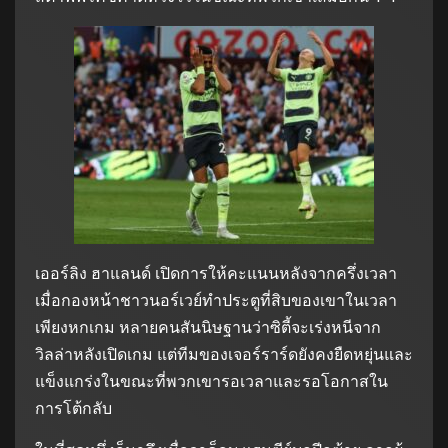
เออร์ลิง ฮาแลนด์ เปิดการให้คะแนนหลังจากครึ่งเวลา
เมื่อกองหน้าชาวนอร์เวย์ทำประตูที่สิบของเขาในเวลา
เพียงหกเกม หลายคนสันนิษฐานว่าซิตี้จะเร่งหนีจาก
วิลล่าหลังเปิดเกม แต่ทีมของเจอร์ราร์ดยังคงยืดหยุ่นและ
แข็งแกร่งในขณะที่พวกเขารอเวลาและรอโอกาสใน
การโต้กลับ