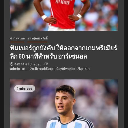
ข่าวฟุตบอล
ข่าวฟุตบอลวันนี้
ทิมเบอร์ถูกบังคับ ให้ออกจากเกมพรีเมียร์
ลีก 50 นาทีสำหรับ อาร์เซนอล
สิงหาคม 13, 2023
admin_xn__12c4bmadd3apqb0ay0fwc4cxb2kpa4m
1 min read