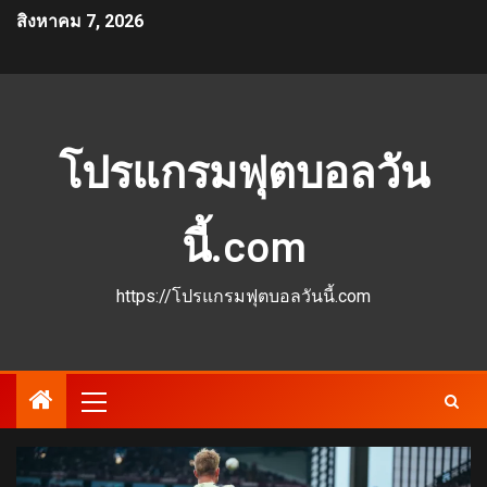
สิงหาคม 7, 2026
โปรแกรมฟุตบอลวัน
นี้.com
https://โปรแกรมฟุตบอลวันนี้.com