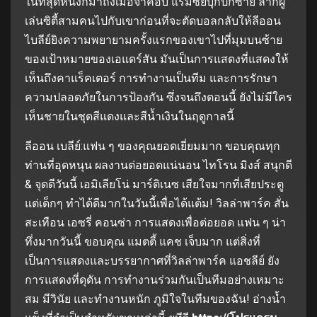
ในที่สุดหนึ่งก็มาถึงเมื่อจาค็อบ แรมซีย์บุกปีกซ้าย ลากผู้
เล่นซิตี้สามคนไปกับเขาก่อนที่จะตัดบอลกลับให้ลีออน
ไบลีย์ยิงความพยายามครั้งแรกของเขาไปที่มุมบนซ้าย
ของเป้าหมายของเอแดร์สัน มันเป็นการแสดงที่แสดงให้
เห็นถึงคาแร็คเตอร์ การทำงานเป็นทีม และการรักษา
ความปลอดภัยในการป้องกัน ซึ่งจนถึงตอนนี้ ยังไม่มีใคร
เห็นชายในชุดสีแดงและสีน้ำเงินในฤดูกาลนี้
ลีออน เบลีย์:แฟน ๆ ของคุณยอดเยี่ยมมาก ขอบคุณทุก
ท่านที่อุดหนุน ผลงานต่อยอดแน่นอน ไทโรน มิงส์ สนุกดี
& จุดดีวันนี้ เอมิเลียโน่ มาร์ติเนซ เสียใจมากที่เสียประตู
แต่เด็กๆ ทำได้ดีมากในวันนี้เพื่อได้แต้ม! วิลล่าพาร์ค สั่น
สะเทือน เอซรี่ คอนซ่า การแสดงเพื่อต่อยอด แฟน ๆ น่า
ทึ่งมากวันนี้ ขอบคุณ แมตตี้ แคช เจ็บมาก แต่สิ่งที่
เป็นการแสดงและบรรยากาศที่วิลล่าพาร์ค แอชลีย์ ยัง
การแสดงที่ดุดัน การทำงานร่วมกันเป็นทีมอย่างเหมาะ
สม มีวินัย และทำงานหนัก ภูมิใจในทีมของฉัน! อ่างน้ำ