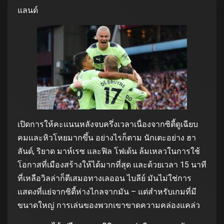
แลนด์
เปิดการให้คะแนนหลังจบครึ่งเวลาเนื่องจากซิตี้ดูเฉียบ
คมและหิวโหยมากขึ้น อย่างไรก็ตาม นักเตะอย่าง ฮา
ลันด์, ริยาด มาห์เรซ และฟิล โฟเด้น ล้มเหลวในการใช้
โอกาสที่เมืองสร้างให้ได้มากที่สุด และด้วยเวลา 15 นาที
ที่เหลือวิลล่าก็ตีเสมอทางเลออน ไบลีย์ มันไม่ใช่การ
แสดงที่แย่จากซิตี้ห่างไกลจากมัน – แต่สำหรับเกมที่มี
ขนาดใหญ่ การเล่นของพวกเขาขาดความคล่องแคล่ว