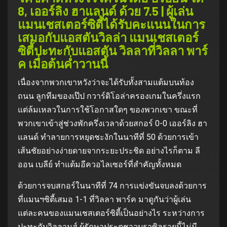
8, เออร์ลิง ฮาแลนด์ ด้วย 7.5 | ผู้เล่น
แมนเชสเตอร์ซิตี้ได้รับคะแนนในการ
เสมอกับแอสตันวิลล่า แมนเชสเตอร์
ซิตี้ปะทะกับแอสตัน วิลลาที่วิลลา พาร์
ค เมื่อต้นค่ำวานนี้
เนื่องจากพวกเขาหวังว่าจะได้รับทั้งสามแต้มบนท้อง
ถนน ลูกทีมของเป๊ป กวาร์ดิโอล่าครองเกมในครึ่งแรก
แต่ล้มเหลวในการใช้โอกาสใดๆ ของพวกเขา ขณะที่
พวกเขาเข้าสู่ช่วงพักครึ่งเวลาด้วยสกอร์ 0-0 เออร์ลิง ฮา
แลนด์ ทำลายการหยุดชะงักในนาทีที่ 50 ด้วยการเข้า
เส้นชัยอย่างง่ายดายจากระยะประชิด อย่างไรก็ตาม ลี
ออน เบลีย์ ทำแต้มอีควอไลเซอร์ที่สำคัญทั้งหมด
ด้วยการจบสกอร์ในนาทีที่ 74 การแข่งขันจบลงด้วยการ
ที่แมนฯซิตี้เสมอ 1-1 ที่วิลลา พาร์ค มาดูกันว่าผู้เล่น
แต่ละคนของแมนเชสเตอร์ซิตี้เป็นอย่างไร ระหว่างการ
ปะทะกับวิลลานส์ ผู้รักษาประตูชาวบราซิลรายนี้ไม่มี