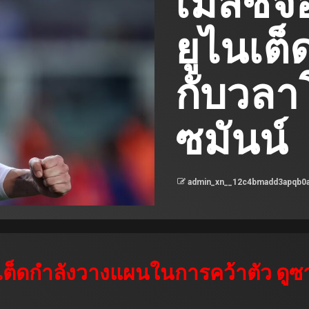
เมสซี่จ
ยูไนเต็ด
กับวลา
ซมันน์
admin_xn__12c4bmadd3apqb0
ไนเต็ดกำลังวางแผนในการคว้าตัว ดูซ