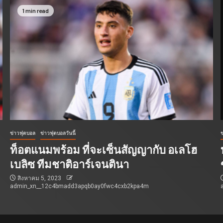
1 min read
ข่าวฟุตบอล
ข่าวฟุตบอลวันนี้
ท็อตแนมพร้อม ที่จะเซ็นสัญญากับ อเลโฮ
เบลิซ ทีมชาติอาร์เจนตินา
สิงหาคม 5, 2023
admin_xn__12c4bmadd3apqb0ay0fwc4cxb2kpa4m