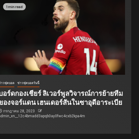
1 min read
ข่าวฟุตบอล
ข่าวฟุตบอลวันนี้
บอร์ดกองเชียร์ ลิเวอร์พูลวิจารณ์การย้ายทีม
ของจอร์แดน เฮนเดอร์สันในซาอุดีอาระเบีย
กรกฎาคม 28, 2023
admin_xn__12c4bmadd3apqb0ay0fwc4cxb2kpa4m