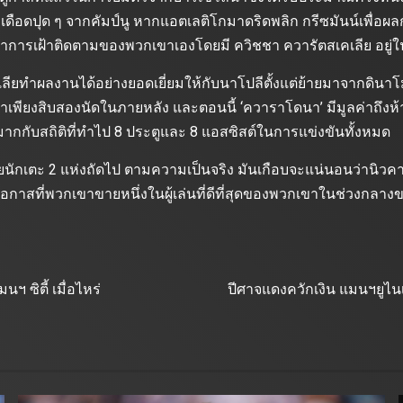
ยงเดือดปุด ๆ จากคัมป์นู หากแอตเลติโกมาดริดพลิก กรีซมันน์เพื่อ
ลทำการเฝ้าติดตามของพวกเขาเองโดยมี ควิชชา ควารัตสเคเลีย อย
ียทำผลงานได้อย่างยอดเยี่ยมให้กับนาโปลีตั้งแต่ย้ายมาจากดินาโม
อาเพียงสิบสองนัดในภายหลัง และตอนนี้ ‘ควาราโดนา’ มีมูลค่าถึงห้า
ใจมากกับสถิติที่ทำไป 8 ประตูและ 8 แอสซิสต์ในการแข่งขันทั้งหมด
ักเตะ 2 แห่งถัดไป ตามความเป็นจริง มันเกือบจะแน่นอนว่านิวคาสเซ
 โอกาสที่พวกเขาขายหนึ่งในผู้เล่นที่ดีที่สุดของพวกเขาในช่วงกล
ฯ ซิตี้ เมื่อไหร่
ปีศาจแดงควักเงิน แมนฯยูไนเ