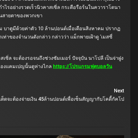
ผลกำไรอย่างรวดเร็วนิวคาสเซิ่ล กระตือรือร้นในควาราโดนา
ู่ในสายตาของพวกเขา
 บาตูมีด้วยค่าตัว 10 ล้านปอนด์เมื่อเดือนสิงหาคม ปรากฏ
เท่าของจำนวนดังกล่าว กล่าวว่า แม็กพายเฝ้าดู ‘เมสซี่
ิ่ล จะต้องรอจนถึงช่วงซัมเมอร์ ปัจจุบัน นาโปลี เป็นจ่าฝูง
างของแคมเปญนั้นดูห่างไกล
https://โปรแกรมฟุตบอลวัน
Next
ต็ดจะต้องจ่ายเงิน 45ล้านปอนด์เพื่อเซ็นสัญญากับโคดี้กัคโป