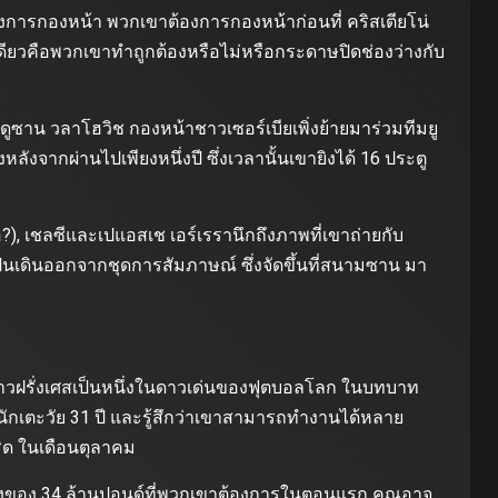
้องการกองหน้า พวกเขาต้องการกองหน้าก่อนที่ คริสเตียโน่
ดียวคือพวกเขาทำถูกต้องหรือไม่หรือกระดาษปิดช่องว่างกับ
ย ดูซาน วลาโฮวิช กองหน้าชาวเซอร์เบียเพิ่งย้ายมาร่วมทีมยู
จากผ่านไปเพียงหนึ่งปี ซึ่งเวลานั้นเขายิงได้ 16 ประตู
อ?), เชลซีและเปแอสเช เอร์เรรานึกถึงภาพที่เขาถ่ายกับ
เปนเดินออกจากชุดการสัมภาษณ์ ซึ่งจัดขึ้นที่สนามซาน มา
าชาวฝรั่งเศสเป็นหนึ่งในดาวเด่นของฟุตบอลโลก ในบทบาท
งนักเตะวัย 31 ปี และรู้สึกว่าเขาสามารถทำงานได้หลาย
ิด ในเดือนตุลาคม
นึ่งของ 34 ล้านปอนด์ที่พวกเขาต้องการในตอนแรก คุณอาจ