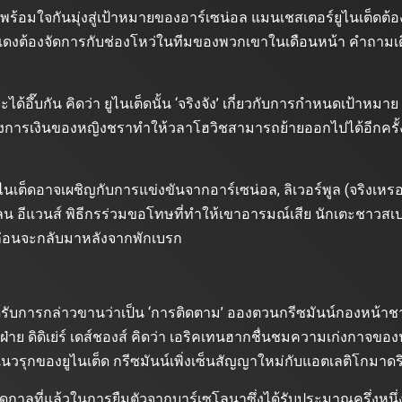
 พร้อมใจกันมุ่งสู่เป้าหมายของอาร์เซน่อล แมนเชสเตอร์ยูไนเต็ดต
ศาจแดงต้องจัดการกับช่องโหว่ในทีมของพวกเขาในเดือนหน้า คำถามเ
้อึ๊บกัน คิดว่า ยูไนเต็ดนั้น ‘จริงจัง’ เกี่ยวกับการกำหนดเป้าหมา
การเงินของหญิงชราทำให้วลาโฮวิชสามารถย้ายออกไปได้อีกครั้งหลัง
ูไนเต็ดอาจเผชิญกับการแข่งขันจากอาร์เซน่อล, ลิเวอร์พูล (จริงเหร
ฮเลน อีแวนส์ พิธีกรร่วมขอโทษที่ทำให้เขาอารมณ์เสีย นักเตะชาวส
น ก่อนจะกลับมาหลังจากพักเบรก
ได้รับการกล่าวขานว่าเป็น ‘การติดตาม’ อองตวนกรีซมันน์กองหน้
ฝ่าย ดิดิเย่ร์ เดส์ชองส์ คิดว่า เอริคเทนฮากชื่นชมความเก่งกาจขอ
วรุกของยูไนเต็ด กรีซมันน์เพิ่งเซ็นสัญญาใหม่กับแอตเลติโกมาดร
ดูกาลที่แล้วในการยืมตัวจากบาร์เซโลนาซึ่งได้รับประมาณครึ่งห