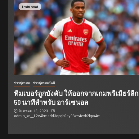
1 min read
ข่าวฟุตบอล
ข่าวฟุตบอลวันนี้
ทิมเบอร์ถูกบังคับ ให้ออกจากเกมพรีเมียร์ลีก
50 นาทีสำหรับ อาร์เซนอล
สิงหาคม 13, 2023
admin_xn__12c4bmadd3apqb0ay0fwc4cxb2kpa4m