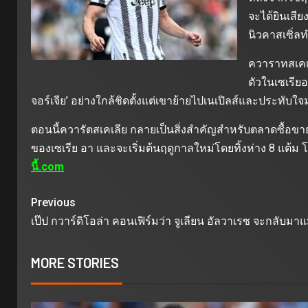
จะได้ยินเสี
นิวคาสเซิ่
ควาราทสเคเล
ตัวในเซเรีย
จอร์เจีย’ อย่างใกล้ชิดตั้งแต่เขาย้ายไปเนเปิลส์และประทับ
ตอนนี้ควารัตสเคเลีย กลายเป็นสิ่งสำคัญสำหรับตลาดซื้อขายน
ของเซเรีย อา และจะเริ่มต้นฤดูกาลใหม่โดยทิ้งห่าง 8 แต้ม
นี้.com
Previous
เป๊ป กวาร์ดิโอล่า คอนเฟิร์มว่า จูเลียน อัลวาเรซ จะกลับมาแมน
MORE STORIES