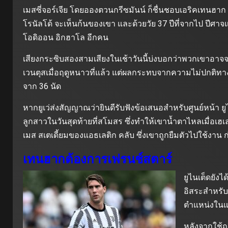
เมสซี่จอร์เจีย โดยอองตวนกรีซมันน์ ก็ชื่นชอบเอริคเทนฮาก
โรนัลโด้ จะเห็นก้นของเขา และด้วยวัย 37 ปีที่จากไป ปี
โอดิออน อิกฮาโล อีกคน
เสียงกระซิบสองสามเสียงในเช้าวันนี้บ่งบอกว่าพวกเขาอาจจะได
เวนตุสเมื่อฤดูหนาวที่แล้ว แต่ผลกระทบจากความไม่ปกติทาง
จาก 36 นัด
หากยูเว่ส่งสัญญาณว่ายินดีรับฟังข้อเสนอสำหรับศูนย์หน้า ย
ลูกสาวในวันสุดท้ายที่สโมสร ซึ่งทำให้เขาน้ำตาไหลเมื่อเ
เมส สเตเดี้ยมของแอธเลติก คลับ ซึ่งเขาถูกยืมตัวไปใช้งา
เทนฮากต้องการเฟรนช์สตาร์
ยูไนเต็ดยัง
อิสระสำหรับ
ตำแหน่งในแน
หลังจากใช้ฤ