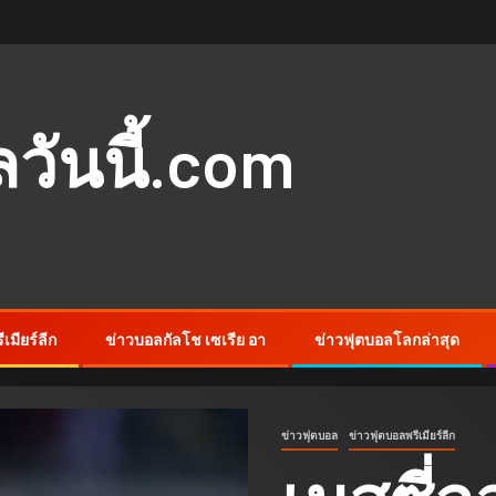
ันนี้.com
เมียร์ลีก
ข่าวบอลกัลโช เซเรีย อา
ข่าวฟุตบอลโลกล่าสุด
ข่าวฟุตบอล
ข่าวฟุตบอลพรีเมียร์ลีก