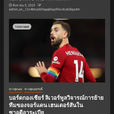
สิงหาคม 5, 2023
admin_xn__12c4bmadd3apqb0ay0fwc4cxb2kpa4m
1 min read
ข่าวฟุตบอล
ข่าวฟุตบอลวันนี้
บอร์ดกองเชียร์ ลิเวอร์พูลวิจารณ์การย้าย
ทีมของจอร์แดน เฮนเดอร์สันใน
ซาอุดีอาระเบีย