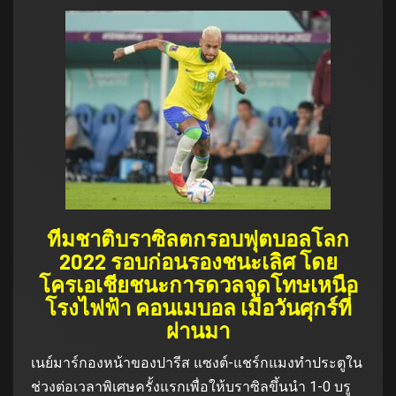
ทีมชาติบราซิลตกรอบฟุตบอลโลก
2022 รอบก่อนรองชนะเลิศ โดย
โครเอเชียชนะการดวลจุดโทษเหนือ
โรงไฟฟ้า คอนเมบอล เมื่อวันศุกร์ที่
ผ่านมา
เนย์มาร์กองหน้าของปารีส แซงต์-แชร์กแมงทำประตูใน
ช่วงต่อเวลาพิเศษครั้งแรกเพื่อให้บราซิลขึ้นนำ 1-0 บรู