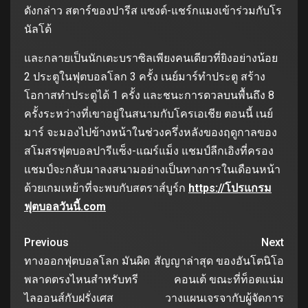
ดังกล่าว สตาร์ของปารีส แซงต์-แชร์กแมงเข้าร่วมกับโร
นัลโด้
และกลายเป็นนักเตะบราซิลเพียงคนเดียวที่ยิงอย่างน้อย
2 ประตูในฟุตบอลโลก 3 ครั้ง เนย์มาร์ทำประตู สร้าง
โอกาสทำประตูได้ 1 ครั้ง และชนะการดวลบนพื้นถึง 8
ครั้งระหว่างที่เขาอยู่ในสนามกับโครเอเชีย ตอนนี้ เนย์
มาร์ จะมองไปข้างหน้าในช่วงครึ่งหลังของฤดูกาลของ
สโมสรฟุตบอลปารีแซ็ง-แฌร์แม็ง แชมป์ลีกเอิงที่ครอง
แชมป์จะกลับมาลงสนามอย่างเป็นทางการในเดือนหน้า
ด้วยเกมเหย้าที่จะพบกับสตราส์บูร์ก
https://โปรแกรม
ฟุตบอลวันนี้.com
Previous
Next
ทางออกฟุตบอลโลก มันผิด
สัญญาล่าสุด ของอันโตนิโอ
พลาดตรงไหนสําหรับทรี
คอนเต้ ขณะที่ท็อตแน่ม
ไลออนส์กับฝรั่งเศส
วางแผนเจรจากับผู้จัดการ