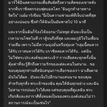
มาร์ใช้อินสตาแกรมเพื่อสัมผัสถึงความคิดของเขาหลัง
จากที่บราซิลตกรอบฟุตบอลโลก “ฉันถูกทำลายทาง
จิตใจ” เนย์มาร์เขียน “นี่เป็นความพ่ายแพ้ที่เจ็บปวดที่สุด
อย่างแน่นอน ซึ่งทำให้ฉันเป็นอัมพาตไป 10 นาที
และจากนั้นฉันก็ร้องไห้ออกมาไม่หยุด มันจะเจ็บเป็น
เวลานานโชคไม่ดี เราสู้จนถึงที่สุด และผมภูมิใจในเพื่อน
ร่วมทีม เพราะไม่มีความมุ่งมั่นหรือทุ่มเท “กลุ่มนี้สมควร
ได้รับ เราสมควรได้รับ บราซิลสมควรได้รับ… แต่นั่น
ไม่ใช่พระประสงค์ของพระเจ้า! การเสียสละทุกครั้งนั้น
คุ้มค่าที่จะรู้สึกถึงความรักของแต่ละคนในสนาม… ขอ
ขอบคุณทุกท่านที่สนับสนุนการเลือกของเรา น่าเสียดาย
มันไม่ได้ผล… มันจะเจ็บไปอีกนานแสนนาน ขอบคุณ
สำหรับทุกสิ่ง พระเจ้าของฉัน คุณให้ฉันทุกอย่าง และฉัน
ไม่สามารถบ่นอะไรได้เลย แค่ขอบคุณที่ดูแลฉัน พระ
เกียรติและสง่าราศีทั้งหมดเป็นของพระองค์เสมอไม่ว่า
สถานการณ์จะเป็นเช่นไร”