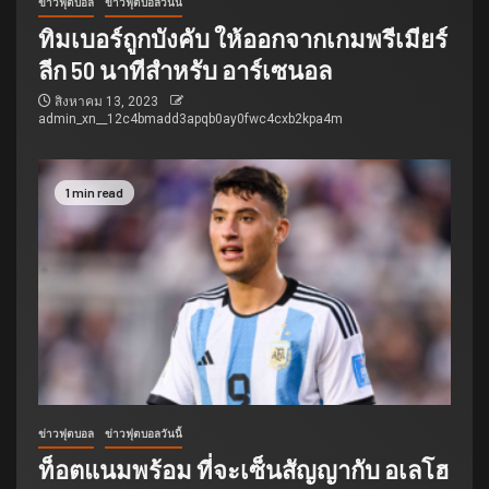
ข่าวฟุตบอล
ข่าวฟุตบอลวันนี้
ทิมเบอร์ถูกบังคับ ให้ออกจากเกมพรีเมียร์
ลีก 50 นาทีสำหรับ อาร์เซนอล
สิงหาคม 13, 2023
admin_xn__12c4bmadd3apqb0ay0fwc4cxb2kpa4m
1 min read
ข่าวฟุตบอล
ข่าวฟุตบอลวันนี้
ท็อตแนมพร้อม ที่จะเซ็นสัญญากับ อเลโฮ