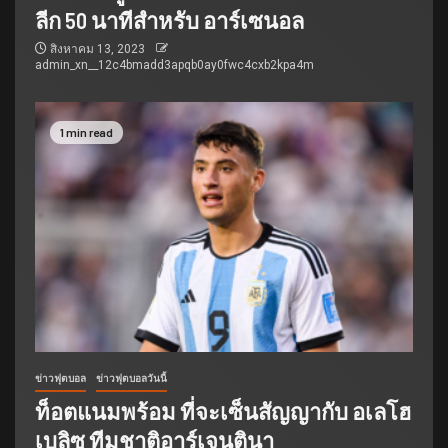
ลีก 50 นาทีสำหรับ อาร์เซนอล
สิงหาคม 13, 2023
admin_xn__12c4bmadd3apqb0ay0fwc4cxb2kpa4m
1 min read
ข่าวฟุตบอล
ข่าวฟุตบอลวันนี้
ท็อตแนมพร้อม ที่จะเซ็นสัญญากับ อเลโฮ
เบลิซ ทีมชาติอาร์เจนตินา