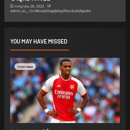
กรกฎาคม 28, 2023
admin_xn__12c4bmadd3apqb0ay0fwc4cxb2kpa4m
YOU MAY HAVE MISSED
1 min read