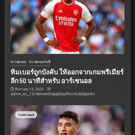
ข่าวฟุตบอล
ข่าวฟุตบอลวันนี้
ทิมเบอร์ถูกบังคับ ให้ออกจากเกมพรีเมียร์
ลีก 50 นาทีสำหรับ อาร์เซนอล
สิงหาคม 13, 2023
admin_xn__12c4bmadd3apqb0ay0fwc4cxb2kpa4m
1 min read