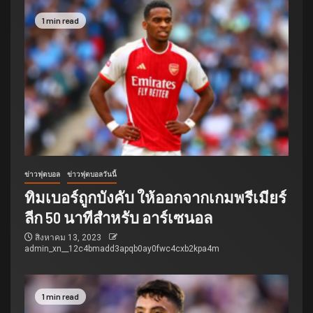
1 min read
ข่าวฟุตบอล
ข่าวฟุตบอลวันนี้
ทิมเบอร์ถูกบังคับ ให้ออกจากเกมพรีเมียร์
ลีก 50 นาทีสำหรับ อาร์เซนอล
สิงหาคม 13, 2023
admin_xn__12c4bmadd3apqb0ay0fwc4cxb2kpa4m
1 min read