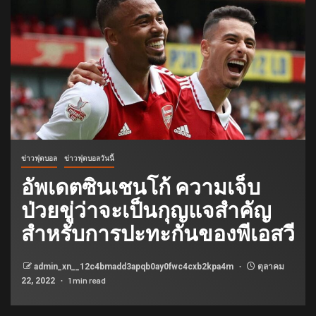
ข่าวฟุตบอล
ข่าวฟุตบอลวันนี้
อัพเดตซินเชนโก้ ความเจ็บ
ป่วยขู่ว่าจะเป็นกุญแจสำคัญ
สำหรับการปะทะกันของพีเอสวี
admin_xn__12c4bmadd3apqb0ay0fwc4cxb2kpa4m
ตุลาคม
1 min read
22, 2022