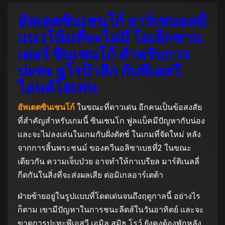
อัพเดตซินเชนโก้ อาร์เซนอลมี
แนวโน้มที่จะไม่มี โอเล็กซาน
เดอร์ ซินเชนโก้ สำหรับการ
ปะทะ ยูโรป้าลีก กับพีเอสวี
ไอนด์โฮเฟน
อัพเดตซินเชนโก้
ในขณะที่ดาวเด่น อีกคนเป็นข้อสงสัย
ที่สำคัญสำหรับเกมนี้ ซินเชนโก ฟูลแบ็คมีปัญหากับน่อง
และจะไม่ลงเล่นในเกมกับฝั่งดัตช์ ในเกมที่จัดใหม่ หลัง
จากการสิ้นพระชนม์ ของควีนอลิซาเบธที่2 ในขณะ
เดียวกัน ความเจ็บป่วย อาจทำให้กาเบรียล มาร์ติเนลลี่
กีดกันในสิ่งที่จะส่งผลเสีย ต่อมิเกลอาร์เตต้า
ฝ่ายซ้ายอยู่ในรูปแบบที่โดดเด่นจนถึงฤดูกาลนี้ อย่างไร
ก็ตาม เขามีปัญหาในการชนะลีดส์ในวันอาทิตย์ และจะ
ขาดการปะทะพีเอสวี เอมิล สมิธ โรว์ ยังคงต้องพักหลัง