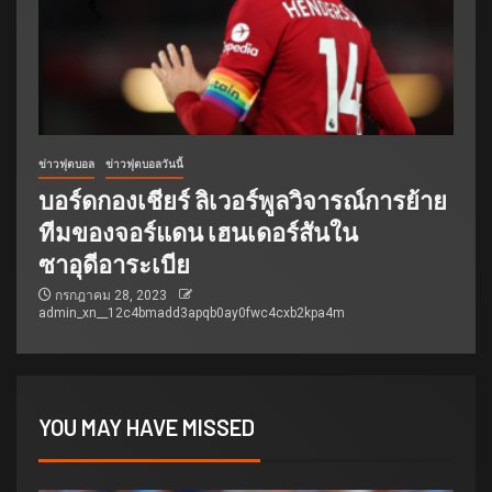
ข่าวฟุตบอล
ข่าวฟุตบอลวันนี้
บอร์ดกองเชียร์ ลิเวอร์พูลวิจารณ์การย้าย
ทีมของจอร์แดน เฮนเดอร์สันใน
ซาอุดีอาระเบีย
กรกฎาคม 28, 2023
admin_xn__12c4bmadd3apqb0ay0fwc4cxb2kpa4m
YOU MAY HAVE MISSED