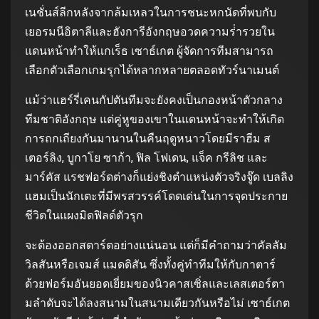
เนชั่นส์ลีกหลังจากล้มเหลวในการชนะหกนัดที่พบกับ
เยอรมนีอิตาลีและฮังการีอังกฤษอวดความร่ํารวยใน
แดนหน้าทําให้แกเร็ธ เซาธ์เกต ผู้จัดการทีมสามารถ
เลือกตัวเลือกเกมรุกได้หลากหลายตลอดทัวร์นาเมนต์
แม้ว่าแฮร์รี่เคนกัปตันทีมจะยังคงเป็นกองหน้าตัวกลาง
ทีมชาติอังกฤษ แต่คู่หูของเขาในแดนหน้าจะทําให้เกิด
การถกเถียงกันมานานในคืนฤดูหนาวโดยมีราฮีม ส
เตอร์ลิง, บูกาโย ซาก้า, ฟิล โฟเดน, แจ็ค กรีลิช และ
มาร์คัส แรชฟอร์ดต่างก็แย่งชิงตําแหน่งตัวจริงจู๊ด เบลลิง
แฮมเป็นนักเตะที่มีพรสวรรค์โดดเด่นในการจุดประกาย
ชีวิตในแผงมิดฟิลด์ตัวรุก
จะต้องออกสตาร์ตอย่างแน่นอน แต่ก็มีคําถามว่าคัลลัม
วิลสันหรือเจมส์ แมดดิสัน ซึ่งทั้งคู่ทําทีมให้กับกาตาร์
ด้วยฟอร์มอันยอดเยี่ยมของนิวคาสเซิ่ลและเลสเตอร์ตา
มลําดับจะได้ลงสนามในสนามเดียวกันหรือไม่ เซาธ์เกต