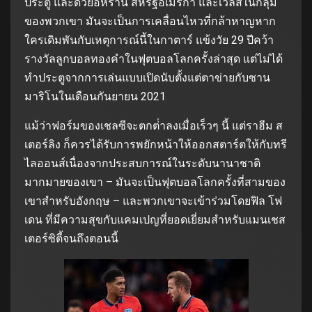
ประตู และด้วยอิหร่าน สหรัฐอเมริกา และเวลส์ในกลุ่ม
ของพวกเขา มันจะเป็นการเคลื่อนไหวที่กล้าหาญหาก
ใครเดิมพันกับเหตุการณ์นี้ในกาตาร์ แข้งวัย 29 ปีคว้า
รางวัลลูกบอลทองคําในฟุตบอลโลกครั้งล่าสุด แต่ไม่ได้
ทําประตูจากการเล่นแบบเปิดนับตั้งแต่ตาข่ายกับซาน
มาริโนในเดือนกันยายน 2021
แม้ว่าฟอร์มของเชลซีจะตกต่ําลงเมื่อเร็วๆ นี้ แต่ราฮีม ส
เตอร์ลิง ก็ควรได้รับการพยักหน้าให้ออกสตาร์ตให้กับทรี
ไลออนส์เนื่องจากประสบการณ์ในระดับนานาชาติ
มากมายของเขา – มันจะเป็นฟุตบอลโลกครั้งที่สามของ
เขาสําหรับอังกฤษ – และพวกเขาจะเข้าร่วมโดยฟิล โฟ
เดน ที่มีความสุขกับแคมเปญที่ยอดเยี่ยมสําหรับแมนเชส
เตอร์ซิตี้จนถึงตอนนี้