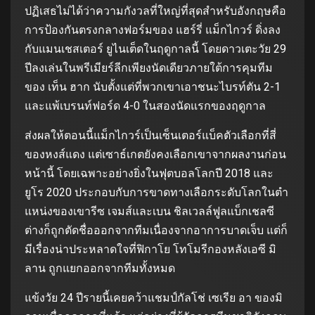
ปฏิเสธไม่ได้ว่าความกังวลที่ใหญ่ที่สุดสําหรับอังกฤษคือ
การป้องกันตรงกลางฟอร์มของ แฮร์รี่ แม็กไกวร์ ดิ่งลง
กับแมนเชสเตอร์ ยูไนเต็ดในฤดูกาลนี้ โดยดาวเตะวัย 29
ปีลงเล่นในพรีเมียร์ลีกเพียงนัดเดียวภายใต้การคุมทีม
ของ เท็น ฮาก นับตั้งแต่ที่พวกเขาเอาชนะไบรท์ตัน 2-1
และแพ้เบรนท์ฟอร์ด 4-0 ในสองนัดแรกของฤดูกาล
ส่งผลให้ตอนนี้แม็กไกวร์เป็นเซ็นเตอร์แบ็คตัวเลือกที่สี่
ของหงส์แดง แต่เซาธ์เกตยังคงเลือกเขาจากผลงานก่อน
หน้านี้ โดยเฉพาะอย่างยิ่งในฟุตบอลโลกปี 2018 และ
ยูโร 2020 ประกอบกับการขาดทางเลือกระดับโลกในตํา
แหน่งของเขารีซ เจมส์และเบน ชิลเวลล์ฟูลแบ็กเชลซี
ต่างก็ถูกตัดชื่อออกจากทีมเนื่องจากอาการบาดเจ็บ แต่ก็
มีเรื่องน่าประหลาดใจที่ฟิกาโย โทโมรีกองหลังเอซี มิ
ลาน ถูกแยกออกจากทีมทั้งหมด
แข้งวัย 24 ปีรายนี้เคยคว้าแชมป์กัลโช่ เซเรีย อา ของมิ