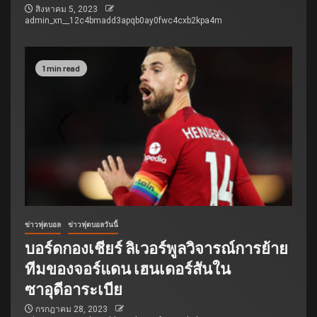
สิงหาคม 5, 2023
admin_xn__12c4bmadd3apqb0ay0fwc4cxb2kpa4m
1 min read
ข่าวฟุตบอล
ข่าวฟุตบอลวันนี้
บอร์ดกองเชียร์ ลิเวอร์พูลวิจารณ์การย้าย
ทีมของจอร์แดน เฮนเดอร์สันใน
ซาอุดีอาระเบีย
กรกฎาคม 28, 2023