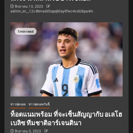
สิงหาคม 13, 2023
admin_xn__12c4bmadd3apqb0ay0fwc4cxb2kpa4m
1 min read
ข่าวฟุตบอล
ข่าวฟุตบอลวันนี้
ท็อตแนมพร้อม ที่จะเซ็นสัญญากับ อเลโฮ
เบลิซ ทีมชาติอาร์เจนตินา
สิงหาคม 5, 2023