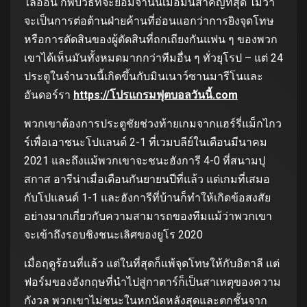
ไลออน ก็พบวิธีที่จะยอมจํานนเมื่อมันสําคัญที่สุด ไม่ว่า
จะเป็นการต่อต้านฝ่ายค้านที่อ่อนแอกว่าการยิงจุดโทษ
หรือการตัดสินของผู้ตัดสินที่ถกเถียงกันแฟน ๆ ของพวก
เขาได้เห็นมันทั้งหมดมากกว่าทีมอื่น ๆ ทั่วยุโรป – แต่ 24
ประตูในจํานวนนี้เกิดขึ้นกับมินเนาว์ซานมารีโนและ
อันดอร์รา
https://โปรแกรมฟุตบอลวันนี้.com
พวกเขาต้องการประตูชัยช่วงท้ายเกมจากแฮร์รี่แม็กไกว
ร์เพื่อเอาชนะโปแลนด์ 2-1 ที่เวมบลีย์ในเดือนมีนาคม
2021 และถึงแม้พวกเขาจะชนะฮังการี 4-0 ที่สนามปุ
สกาส อารีน่าเมื่อเดือนกันยายนปีที่แล้ว แต่เกมที่เสมอ
กับโปแลนด์ 1-1 และฮังการีที่บ้านก็ทําให้เกิดข้อสงสัย
อย่างมากเกี่ยวกับความสามารถของทีมแม้ว่าพวกเขา
จะเข้าถึงรอบชิงชนะเลิศของยูโร 2020
เมื่อฤดูร้อนที่แล้ว แต่ในที่สุดก็แพ้จุดโทษให้กับอิตาลี แต่
ฟอร์มของอังกฤษที่นําไปสู่กาตาร์ก็เป็นสาเหตุของความ
กังวล พวกเขาไม่ชนะในหกนัดหลังสุดและตกชั้นจาก