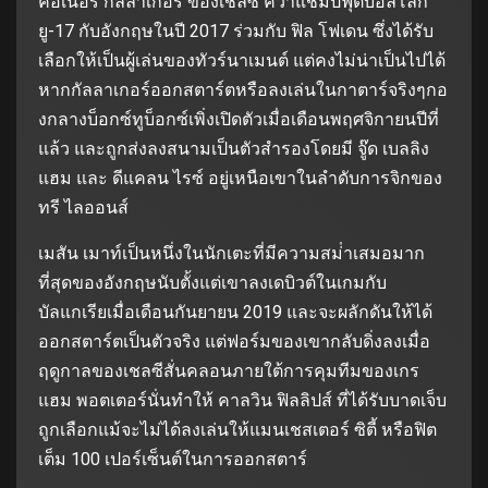
คอเนอร์ กัลลาเกอร์ ของเชลซี คว้าแชมป์ฟุตบอลโลก
ยู-17 กับอังกฤษในปี 2017 ร่วมกับ ฟิล โฟเดน ซึ่งได้รับ
เลือกให้เป็นผู้เล่นของทัวร์นาเมนต์ แต่คงไม่น่าเป็นไปได้
หากกัลลาเกอร์ออกสตาร์ตหรือลงเล่นในกาตาร์จริงๆกอ
งกลางบ็อกซ์ทูบ็อกซ์เพิ่งเปิดตัวเมื่อเดือนพฤศจิกายนปีที่
แล้ว และถูกส่งลงสนามเป็นตัวสํารองโดยมี จู๊ด เบลลิง
แฮม และ ดีแคลน ไรซ์ อยู่เหนือเขาในลําดับการจิกของ
ทรี ไลออนส์
เมสัน เมาท์เป็นหนึ่งในนักเตะที่มีความสม่ําเสมอมาก
ที่สุดของอังกฤษนับตั้งแต่เขาลงเดบิวต์ในเกมกับ
บัลแกเรียเมื่อเดือนกันยายน 2019 และจะผลักดันให้ได้
ออกสตาร์ตเป็นตัวจริง แต่ฟอร์มของเขากลับดิ่งลงเมื่อ
ฤดูกาลของเชลซีสั่นคลอนภายใต้การคุมทีมของเกร
แฮม พอตเตอร์นั่นทําให้ คาลวิน ฟิลลิปส์ ที่ได้รับบาดเจ็บ
ถูกเลือกแม้จะไม่ได้ลงเล่นให้แมนเชสเตอร์ ซิตี้ หรือฟิต
เต็ม 100 เปอร์เซ็นต์ในการออกสตาร์