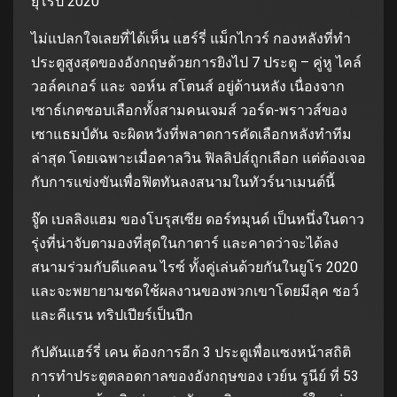
ยุโรป 2020
ไม่แปลกใจเลยที่ได้เห็น แฮร์รี่ แม็กไกวร์ กองหลังที่ทํา
ประตูสูงสุดของอังกฤษด้วยการยิงไป 7 ประตู – คู่หู ไคล์
วอล์คเกอร์ และ จอห์น สโตนส์ อยู่ด้านหลัง เนื่องจาก
เซาธ์เกตชอบเลือกทั้งสามคนเจมส์ วอร์ด-พราวส์ของ
เซาแธมป์ตัน จะผิดหวังที่พลาดการคัดเลือกหลังทําทีม
ล่าสุด โดยเฉพาะเมื่อคาลวิน ฟิลลิปส์ถูกเลือก แต่ต้องเจอ
กับการแข่งขันเพื่อฟิตทันลงสนามในทัวร์นาเมนต์นี้
จู๊ด เบลลิงแฮม ของโบรุสเซีย ดอร์ทมุนด์ เป็นหนึ่งในดาว
รุ่งที่น่าจับตามองที่สุดในกาตาร์ และคาดว่าจะได้ลง
สนามร่วมกับดีแคลน ไรซ์ ทั้งคู่เล่นด้วยกันในยูโร 2020
และจะพยายามชดใช้ผลงานของพวกเขาโดยมีลุค ชอว์
และคีแรน ทริปเปียร์เป็นปีก
กัปตันแฮร์รี่ เคน ต้องการอีก 3 ประตูเพื่อแซงหน้าสถิติ
การทําประตูตลอดกาลของอังกฤษของ เวย์น รูนีย์ ที่ 53