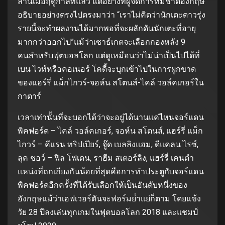
ลานเมื่อฤดูกาลที่แล้ว แต่อย่างที่ผู้จัดการทีมชาติอังกฤษ
อธิบายอย่างตรงไปตรงมาว่า “เราไม่คิดว่านักเตะดาวรุ่ง
รายนี้จะทําผลงานได้มากพอที่จะผลักดันนักเตะที่อายุ
มากกว่าออกไป”แม้ว่าเซาธ์เกตจะเลือกกองหลัง 9
คนสําหรับฟุตบอลโลก แต่ดูเหมือนว่าไม่น่าเป็นไปได้ที่
เบน ไวท์หรือคอเนอร์ โคดี้จะบุกเข้าไปในการผูกขาด
ของแฮร์รี่ แม็กไกวร์-จอห์น สโตนส์-ไคล์ วอล์คเกอร์ใน
กาตาร์
เวลาเท่านั้นที่จะบอกได้ว่าจะอยู่ได้นานแค่ไหนจอร์แดน
พิคฟอร์ด – ไคล์ วอล์คเกอร์, จอห์น สโตนส์, แฮร์รี่ แม็ก
ไกวร์ – คีแรน ทริปเปียร์, จู๊ด เบลลิงแฮม, ดีแคลน ไรซ์,
ลุค ชอว์ – ฟิล โฟเดน, ราฮีม สเตอร์ลิง, แฮร์รี่ เคนตํา
แหน่งที่ถกเถียงกันน้อยที่สุดคือการทําประตูกับจอร์แดน
พิคฟอร์ดอีกครั้งที่ได้รับเลือกให้เป็นอันดับหนึ่งของ
อังกฤษแม้ว่าเอฟเวอร์ตันจะฟอร์มย่ําแย่ก็ตาม โดยแข้ง
วัย 28 ปีลงเล่นทุกเกมในฟุตบอลโลก 2018 และแชมป์