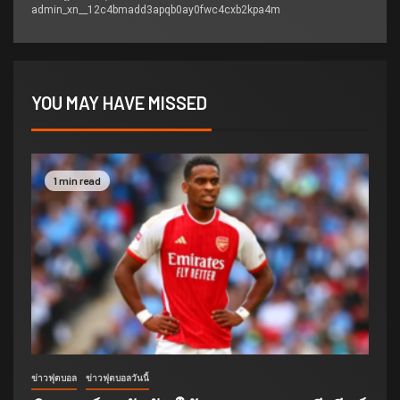
admin_xn__12c4bmadd3apqb0ay0fwc4cxb2kpa4m
YOU MAY HAVE MISSED
1 min read
ข่าวฟุตบอล
ข่าวฟุตบอลวันนี้