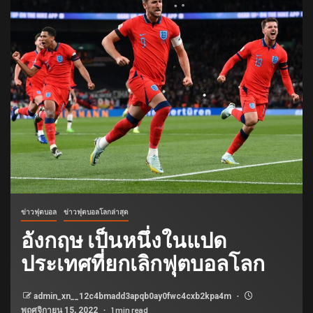
ข่าวฟุตบอล
ข่าวฟุตบอลโลกล่าสุด
อังกฤษ เป็นหนึ่งในแปด
ประเทศที่ยกเลิกฟุตบอลโลก
admin_xn__12c4bmadd3apqb0ay0fwc4cxb2kpa4m
1 min read
พฤศจิกายน 15, 2022