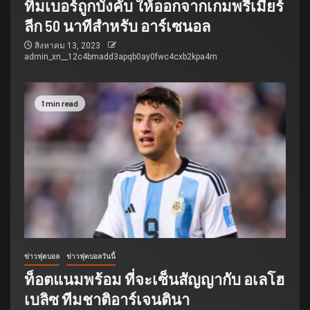
ทิมเบอร์ถูกบังคับ ให้ออกจากเกมพรีเมียร์
ลีก 50 นาทีสำหรับ อาร์เซนอล
สิงหาคม 13, 2023
admin_xn__12c4bmadd3apqb0ay0fwc4cxb2kpa4m
1 min read
ข่าวฟุตบอล
ข่าวฟุตบอลวันนี้
ท็อตแนมพร้อม ที่จะเซ็นสัญญากับ อเลโฮ
เบลิซ ทีมชาติอาร์เจนตินา