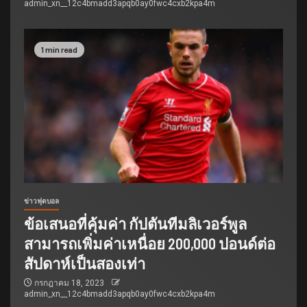
admin_xn__12c4bmadd3apqb0ay0fwc4cxb2kpa4m
1 min read
ข่าวฟุตบอล
ข้อเสนอที่คุ้มค่า กัปตันทีมลิเวอร์พูล
สามารถเพิ่มค่าเหนื่อย 200,000 ปอนด์ต่อ
สัปดาห์เป็นสองเท่า
กรกฎาคม 18, 2023
admin_xn__12c4bmadd3apqb0ay0fwc4cxb2kpa4m