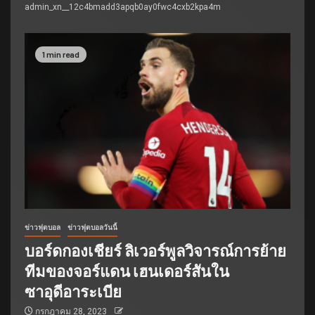
admin_xn__12c4bmadd3apqb0ay0fwc4cxb2kpa4m
1 min read
ข่าวฟุตบอล
ข่าวฟุตบอลวันนี้
บอร์ดกองเชียร์ ลิเวอร์พูลวิจารณ์การย้าย
ทีมของจอร์แดน เฮนเดอร์สันใน
ซาอุดีอาระเบีย
กรกฎาคม 28, 2023