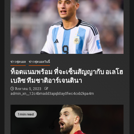
ข่าวฟุตบอล
ข่าวฟุตบอลวันนี้
ท็อตแนมพร้อม ที่จะเซ็นสัญญากับ อเลโฮ
เบลิซ ทีมชาติอาร์เจนตินา
สิงหาคม 5, 2023
admin_xn__12c4bmadd3apqb0ay0fwc4cxb2kpa4m
1 min read