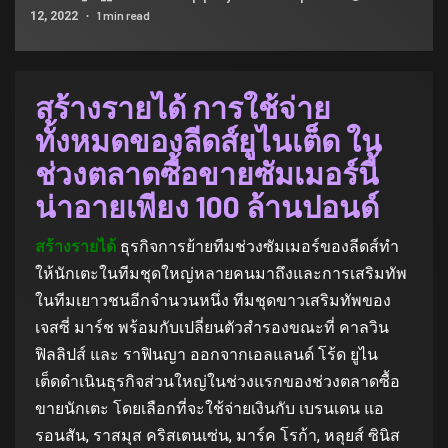
1 min read
12, 2022
สร้างรายได้ การใช้จ่าย
ทั้งหมดของลีดส์ยูไนเต็ด ใน
ช่วงตลาดซื้อขายซัมเมอร์นี้
น่าอายเพียง 100 ล้านปอนด์
สร้างรายได้
ธุรกิจการย้ายทีมช่วงซัมเมอร์ของลีดส์ทํา
ให้นักเตะในทีมชุดใหญ่หลายคนมาถึงและการเสริมทัพ
ในทีมเยาวชนอีกจํานวนหนึ่ง ทีมชุดขาวเสริมทัพของ
เจสซี่ มาร์ช พร้อมกับเปลี่ยนตัวสํารองขณะที่ คาลวิน
ฟิลลิปส์ และ ราฟินญา ออกจากเอลแลนด์ โร้ด ยูไน
เต็ดดําเนินธุรกิจส่วนใหญ่ในช่วงแรกของช่วงตลาดซื้อ
ขายนักเตะ โดยเลือกที่จะใช้จ่ายเงินกับ เบรนเดน แอ
รอนสัน, ราสมุส คริสเตนเซ่น, มาร์ค โรก้า, หลุยส์ ซินิส