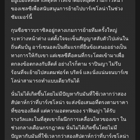
อยู่เบื้องหลังสาเหตุที่ทําให้เขาต้องหยุดความก้าวหน้า
ของเชลซีเพื่อสนับสนุนการย้ายไปบาร์เซโลน่าในช่วง
ซัมเมอร์นี้
กุนซือชาวบราซิลอยู่กลางเกมการย้ายทีมครั้งใหญ่
ระหว่างหน้าต่าง แต่ตั้งใจจะเซ็นสัญญาสลับตัวไปเล่นใน
ถิ่นคัมป์นู อาร์เซนอลเป็นทีมแรกที่ยื่นข้อเสนออย่างเป็น
ทางการให้กับเขา แต่เชลซีคือคนที่กระโดดเข้ามาเพื่อ
ตกลงข้อตกลงกับลีดส์ อย่างไรก็ตาม ราปินญา ไม่รีบ
ร้อนที่จะย้ายไปสแตมฟอร์ด บริดจ์ และนั่งแน่นจนบาร์เซ
โลน่าสามารถทําแบบเดียวกันได้
นั่นไม่ได้เกิดขึ้นโดยไม่มีปัญหากับมันที่ใช้เวลากว่าสอง
สัปดาห์กว่าที่บาร์เซโลน่า จะส่งข้อเสนอที่ตรงตามราคา
ที่ขอของลีดส์ แต่ความอดทนของ ราฟินญ่า ได้รับ
รางวัลและในที่สุดเขาก็ผนึกการเคลื่อนไหวของเขา ใน
ช่วงกลางเดือนกรกฎาคม นั่นไม่ได้เกิดขึ้นโดยไม่มี
ปัญหากับมันที่ใช้เวลากว่าสองสัปดาห์กว่าที่บาร์เซโลน่า