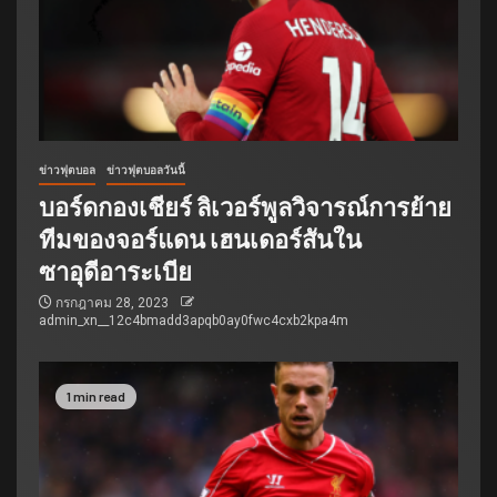
ข่าวฟุตบอล
ข่าวฟุตบอลวันนี้
บอร์ดกองเชียร์ ลิเวอร์พูลวิจารณ์การย้าย
ทีมของจอร์แดน เฮนเดอร์สันใน
ซาอุดีอาระเบีย
กรกฎาคม 28, 2023
admin_xn__12c4bmadd3apqb0ay0fwc4cxb2kpa4m
1 min read