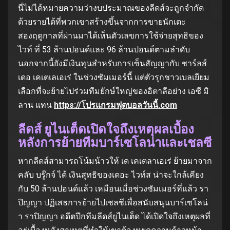
นี่ไม่ได้หมายความว่างบประมาณของลีดส์จะถูกจํากัด
ด้วยรายได้ที่พวกเขาสร้างขึ้นจากการขายนักเตะ
สองฤดูกาลที่ผ่านมาได้เห็นตัวเลขการใช้จ่ายสุทธิของ
ไวท์ ที่ 53 ล้านปอนด์และ 96 ล้านปอนด์ตามลําดับ
นอกจากนี้ยังมีเงินทุนสําหรับการเซ็นสัญญากับ ชาร์ลส์
เดอ เคเตเลเอเร่ ในช่วงซัมเมอร์นี้ แต่ตัวรุกชาวเบลเยียม
เลือกที่จะย้ายไปร่วมทีมยักษ์ใหญ่ของอิตาลีอย่าง เอซี มิ
ลาน แทน
https://โปรแกรมฟุตบอลวันนี้.com
ลีดส์ ยูไนเต็ดเปิดใจถึงเหตุผลเบื้อง
หลังการย้ายทีมบาร์เซโลน่าและเชลซี
หากลีดส์สามารถโน้มน้าวให้ เด เคเตลาเอเร่ ย้ายมาจาก
คลับ บรู๊กจ์ ได้ เงินสุทธิของเดอะ ไวท์ส น่าจะใกล้เคียง
กับ 50 ล้านปอนด์แล้ว เหมือนเมื่อช่วงซัมเมอร์ที่แล้ว รา
ปิญญา ปฏิเสธการย้ายไปเชลซีเพื่อสนับสนุนบาร์เซโลน่
า ราปิญญา อดีตปีกทีมลีดส์ยูไนเต็ด ได้เปิดใจถึงเหตุผลที่