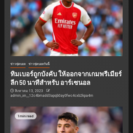
ข่าวฟุตบอล
ข่าวฟุตบอลวันนี้
ทิมเบอร์ถูกบังคับ ให้ออกจากเกมพรีเมียร์
ลีก 50 นาทีสำหรับ อาร์เซนอล
สิงหาคม 13, 2023
admin_xn__12c4bmadd3apqb0ay0fwc4cxb2kpa4m
1 min read