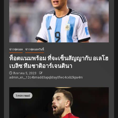
ข่าวฟุตบอล
ข่าวฟุตบอลวันนี้
ท็อตแนมพร้อม ที่จะเซ็นสัญญากับ อเลโฮ
เบลิซ ทีมชาติอาร์เจนตินา
สิงหาคม 5, 2023
admin_xn__12c4bmadd3apqb0ay0fwc4cxb2kpa4m
1 min read