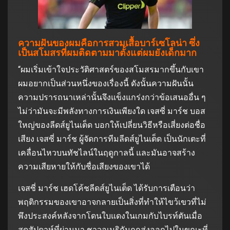
ความฝันของผมคือการสวมเสื้อบาร์เซโลน่า ซึ่ง
เป็นสโมสรที่ผมติดตามมาตั้งแต่ผมยังเด็กมาก
“ผมเริ่มเข้าใจประวัติศาสตร์ของสโมสรมากขึ้นกับเขา
ผมอยากเป็นส่วนหนึ่งของเรื่องนี้ ดังนั้นความฝันนั้น
ความปรารถนาเหล่านั้นจึงแข็งแกร่งกว่าข้อเสนออื่น ๆ
ไม่ว่ามันจะมีพลังทางการเงินเพียงใด เจสซี่ มาร์ช บอส
ใหญ่ของลีดส์ยูไนเต็ด บอกให้เปลี่ยนวิธีหรือเสี่ยงต่อชื่อ
เสียง เจสซี่ มาร์ช ผู้จัดการทีมลีดส์ยูไนเต็ด เป็นนักเตะที่
เคลื่อนไหวบนทัชไลน์ในฤดูกาลนี้ และมันอาจสร้าง
ความเสียหายให้กับชื่อเสียงของเขาได้
เจสซี่ มาร์ช เฮดโค้ชลีดส์ยูไนเต็ด ได้รับการเตือนว่า
พฤติกรรมของเขาอาจกลายเป็นสิ่งที่ทําให้ไขว้เขวที่ไม่
พึงประสงค์หลังจากโดนใบแดงในเกมกับไบรท์ตันเมื่อ
สุดสัปดาห์ที่ผ่านมา ชาวอเมริกันถูกส่งออกไปในขณะที่