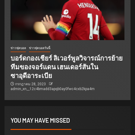
ข่าวฟุตบอล
ข่าวฟุตบอลวันนี้
บอร์ดกองเชียร์ ลิเวอร์พูลวิจารณ์การย้าย
ทีมของจอร์แดน เฮนเดอร์สันใน
ซาอุดีอาระเบีย
กรกฎาคม 28, 2023
admin_xn__12c4bmadd3apqb0ay0fwc4cxb2kpa4m
YOU MAY HAVE MISSED