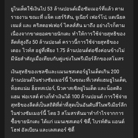
ยูไนเต็ดใช้เงินไป 53 ล้านปอนด์เมื่อซัมเมอร์ที่แล้ว ตาม
รายงาน ขณะที่ แจ็ค แฮร์ริสัน, จูเนียร์ เฟอร์โป, แดเนียล
เจมส์ และ คริสตอฟเฟอร์ ไคลส์สัน มาถึง อย่างไรก็ตาม
เนื่องจากขาดยอดขายนักเตะ ทําให้การใช้จ่ายสุทธิของ
ลีดส์สูงถึง 50 ล้านปอนด์ คราวนี้การใช้จ่ายสุทธิของ
เดอะ ไวท์ส อยู่ที่เพียง 1.75 ล้านปอนด์ต่อซึ่งค่อนข้างไม่
มีนัยสําคัญเมื่อเทียบกับคู่แข่งในพรีเมียร์ลีกของสโมสร
เงินสุทธิของเชลซีและแมนเชสเตอร์ยูไนเต็ดเกิน 200
ล้านปอนด์ในช่วงซัมเมอร์นี้ ในขณะที่เวสต์แฮมยูไนเต็ด,
ท็อตแน่ม ฮ็อทสเปอร์, นิวคาสเซิลยูไนเต็ด และน็อตติง
แฮม ฟอเรสต์ ต่างก็ทําเงินได้ 100 ล้านปอนด์ การใช้จ่าย
สุทธิของลีดส์เป็นสถิติที่ต่ําที่สุดเป็นอันดับสี่ในพรีเมียร์ลีก
ในช่วงซัมเมอร์นี้ โดย 3 สโมสรหันมาทํากําไรจากการ
ซื้อขายนักเตะ ได้แก่ แมนเชสเตอร์ ซิตี้, ไบรท์ตัน แอนด์
โฮฟ อัลเบียน และเลสเตอร์ ซิตี้