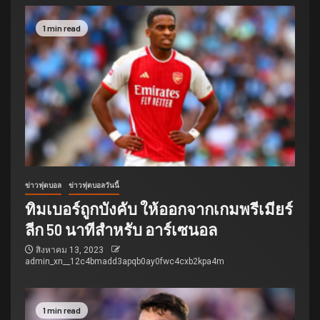
1 min read
ข่าวฟุตบอล
ข่าวฟุตบอลวันนี้
ทิมเบอร์ถูกบังคับ ให้ออกจากเกมพรีเมียร์
ลีก 50 นาทีสำหรับ อาร์เซนอล
สิงหาคม 13, 2023
admin_xn__12c4bmadd3apqb0ay0fwc4cxb2kpa4m
1 min read