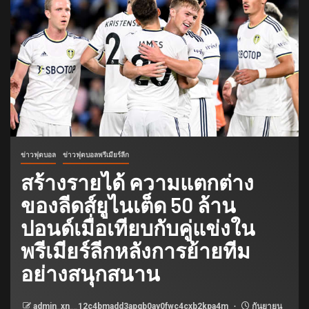
ข่าวฟุตบอล
ข่าวฟุตบอลพรีเมียร์ลีก
สร้างรายได้ ความแตกต่าง
ของลีดส์ยูไนเต็ด 50 ล้าน
ปอนด์เมื่อเทียบกับคู่แข่งใน
พรีเมียร์ลีกหลังการย้ายทีม
อย่างสนุกสนาน
admin_xn__12c4bmadd3apqb0ay0fwc4cxb2kpa4m
กันยายน