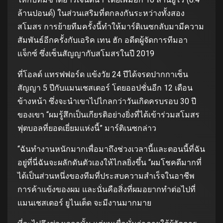
ล้านปอนด์) ในส่วนเสริมที่ตกลงกันระหว่างทั้งสอง
สโมสร การย้ายทีมครั้งนี้ทําให้มาร์ติเนซกลับมามีความ
สัมพันธ์อีกครั้งกับเอริค เทน ฮัก อดีตผู้จัดการทีมอา
แจ็กซ์ ซึ่งเซ็นสัญญากับสโมสรในปี 2019
ที่โอลด์ แทรฟฟอร์ด แข้งวัย 24 ปีได้จรดปากกาเซ็น
สัญญา 5 ปีกับแมนเชสเตอร์ โดยออปชั่นอีก 12 เดือน
ข้างหน้า ซึ่งจะนําเขาไปไกลกว่าวันเกิดครบรอบ 30 ปี
ของเขา “ผมรู้สึกเป็นเกียรติอย่างยิ่งที่ได้เข้าร่วมสโมสร
ฟุตบอลที่ยอดเยี่ยมแห่งนี้” มาร์ติเนซกล่าว
“ฉันทํางานหนักมากเพื่อมาถึงช่วงเวลานี้และตอนนี้ที่ฉัน
อยู่ที่นี่ฉันจะผลักดันตัวเองให้ไกลยิ่งขึ้น “ผมโชคดีมากที่
ได้เป็นส่วนหนึ่งของทีมที่ประสบความสําเร็จในอาชีพ
การค้าแข้งของผม และนั่นคือสิ่งที่ผมอยากทําต่อไปที่
แมนเชสเตอร์ ยูไนเต็ด จะมีงานมากมาย