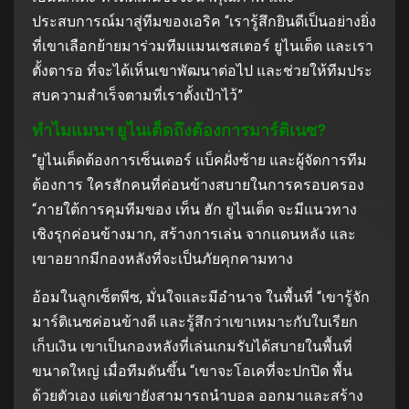
ประสบการณ์มาสู่ทีมของเอริค “เรารู้สึกยินดีเป็นอย่างยิ่ง
ที่เขาเลือกย้ายมาร่วมทีมแมนเชสเตอร์ ยูไนเต็ด และเรา
ตั้งตารอ ที่จะได้เห็นเขาพัฒนาต่อไป และช่วยให้ทีมประ
สบความสําเร็จตามที่เราตั้งเป้าไว้”
ทําไมแมนฯ ยูไนเต็ดถึงต้องการมาร์ติเนซ?
“ยูไนเต็ดต้องการเซ็นเตอร์ แบ็คฝั่งซ้าย และผู้จัดการทีม
ต้องการ ใครสักคนที่ค่อนข้างสบายในการครอบครอง
“ภายใต้การคุมทีมของ เท็น ฮัก ยูไนเต็ด จะมีแนวทาง
เชิงรุกค่อนข้างมาก, สร้างการเล่น จากแดนหลัง และ
เขาอยากมีกองหลังที่จะเป็นภัยคุกคามทาง
อ้อมในลูกเซ็ตพีซ, มั่นใจและมีอํานาจ ในพื้นที่ “เขารู้จัก
มาร์ติเนซค่อนข้างดี และรู้สึกว่าเขาเหมาะกับใบเรียก
เก็บเงิน เขาเป็นกองหลังที่เล่นเกมรับได้สบายในพื้นที่
ขนาดใหญ่ เมื่อทีมดันขึ้น “เขาจะโอเคที่จะปกปิด พื้น
ด้วยตัวเอง แต่เขายังสามารถนําบอล ออกมาและสร้าง