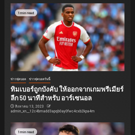
1 min read
ข่าวฟุตบอล
ข่าวฟุตบอลวันนี้
ทิมเบอร์ถูกบังคับ ให้ออกจากเกมพรีเมียร์
ลีก 50 นาทีสำหรับ อาร์เซนอล
สิงหาคม 13, 2023
admin_xn__12c4bmadd3apqb0ay0fwc4cxb2kpa4m
1 min read