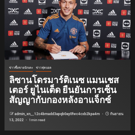
ข่าวซื้อขายนักเตะ
ข่าวฟุตบอล
ลิซานโดรมาร์ติเนซ แมนเชส
เตอร์ ยูไนเต็ด ยืนยันการเซ็น
สัญญากับกองหลังอาแจ็กซ์
admin_xn__12c4bmadd3apqb0ay0fwc4cxb2kpa4m
กันยายน
1 min read
13, 2022