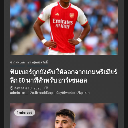
ข่าวฟุตบอล
ข่าวฟุตบอลวันนี้
ทิมเบอร์ถูกบังคับ ให้ออกจากเกมพรีเมียร์
ลีก 50 นาทีสำหรับ อาร์เซนอล
สิงหาคม 13, 2023
admin_xn__12c4bmadd3apqb0ay0fwc4cxb2kpa4m
1 min read