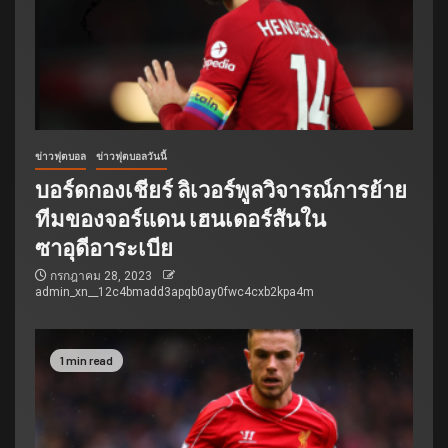
ข่าวฟุตบอล
ข่าวฟุตบอลวันนี้
บอร์ดกองเชียร์ ลิเวอร์พูลวิจารณ์การย้าย
ทีมของจอร์แดน เฮนเดอร์สันใน
ซาอุดีอาระเบีย
กรกฎาคม 28, 2023
admin_xn__12c4bmadd3apqb0ay0fwc4cxb2kpa4m
1 min read