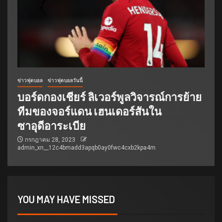
ข่าวฟุตบอล
ข่าวฟุตบอลวันนี้
บอร์ดกองเชียร์ ลิเวอร์พูลวิจารณ์การย้าย
ทีมของจอร์แดน เฮนเดอร์สันใน
ซาอุดีอาระเบีย
กรกฎาคม 28, 2023
admin_xn__12c4bmadd3apqb0ay0fwc4cxb2kpa4m
YOU MAY HAVE MISSED