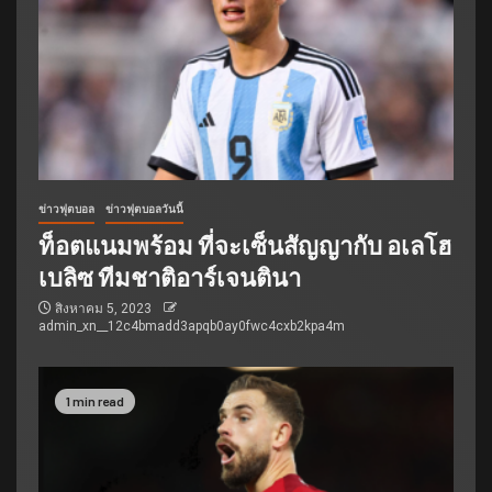
ข่าวฟุตบอล
ข่าวฟุตบอลวันนี้
ท็อตแนมพร้อม ที่จะเซ็นสัญญากับ อเลโฮ
เบลิซ ทีมชาติอาร์เจนตินา
สิงหาคม 5, 2023
admin_xn__12c4bmadd3apqb0ay0fwc4cxb2kpa4m
1 min read