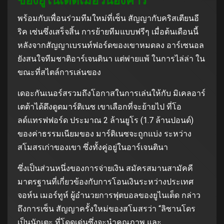
พร้อมกับเพื่อนร่วมทีมใหม่ที่เซ็น สัญญากับคริสเตียนอี
ริค เซ่นซึ่งเสร็จสิ้น การย้ายทีมแบบฟรีๆ เมื่อต้นเดือนนี้
หลังจากสัญญาเบรนท์ฟอร์ดของเขาหมดลง อาร์เซนอล
ยังสนใจทีมชาติอาร์เจนตินา แต่พ่ายแพ้ ในการไล่ล่า ใน
ขณะที่สไตล์การเล่นของ
เดอะกันเนอร์สรวมถึงโอกาสในการเล่นให้กับ มิเคลอาร์
เตต้าได้ดึงดูดมาร์ติเนซ เขาเลือกที่จะย้ายไป ที่โอ
ลด์แทรฟฟอร์ด ประมาณ 2 ล้านยูโร (1.7 ล้านปอนด์)
ของค่าธรรมเนียมของ มาร์ติเนซจะถูกแบ่ง ระหว่าง
สโมสรเก่าของเขา ซึ่งทั้งคู่อยู่ในอาร์เจนตินา
ซึ่งเป็นส่วนหนึ่งของการจ่ายเงิน สมัครสมานสามัคคี
มาตรฐานที่เกี่ยวข้องกับการโอนเงินระหว่างประเทศ
จอห์น เมอร์ทูห์ ผู้อํานวยการฟุตบอลของยูไนเต็ด กล่าว
ถึงการเซ็น สัญญาครั้งใหม่ของสโมสรว่า “ลิซานโดร
เป็นนักเตะ ที่โดดเด่นซึ่งจะนําคุณภาพ และ