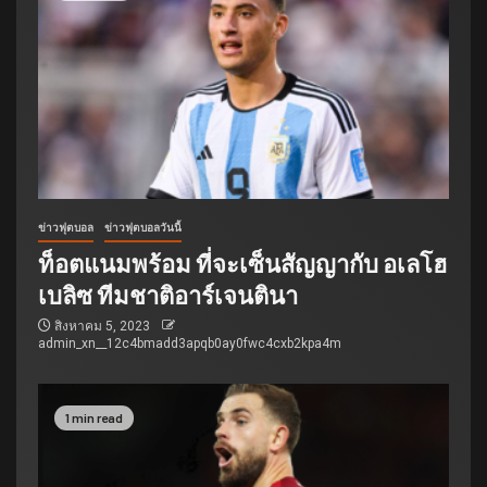
ข่าวฟุตบอล
ข่าวฟุตบอลวันนี้
ท็อตแนมพร้อม ที่จะเซ็นสัญญากับ อเลโฮ
เบลิซ ทีมชาติอาร์เจนตินา
สิงหาคม 5, 2023
admin_xn__12c4bmadd3apqb0ay0fwc4cxb2kpa4m
1 min read