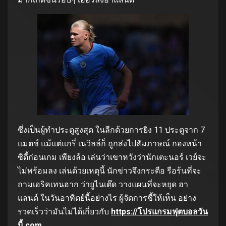
ซึ่งเป็นผู้ทำประตูสูงสุด ในลีกด้วยการยิง 11 ประตูจาก 7
แมตช์ แม้แต่แกรี่ เนวิลล์ก็ ถูกส่งไปสัมภาษณ์ กองหน้า
ซิตี้ก่อนเกม เพียงล้อ เล่นว่าเขาหวังว่านักเตะนอร์ เวย์จะ
ไม่พร้อมลง เล่นด้วยเหตุนี้ นักข่าวจึงกระตือ รือร้นที่จะ
ถามเอริคเทนฮาก ว่ายูไนเต๊ด วางแผนที่จะหยุด ฮา
แลนด์ ในวันอาทิตย์นี้อย่างไร ผู้จัดการชี้ให้เห็น อย่าง
รวดเร็วว่ามันไม่ได้เกี่ยวกับ
https://โปรแกรมฟุตบอลวัน
นี้.com