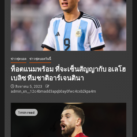
ข่าวฟุตบอล
ข่าวฟุตบอลวันนี้
ท็อตแนมพร้อม ที่จะเซ็นสัญญากับ อเลโฮ
เบลิซ ทีมชาติอาร์เจนตินา
สิงหาคม 5, 2023
admin_xn__12c4bmadd3apqb0ay0fwc4cxb2kpa4m
1 min read