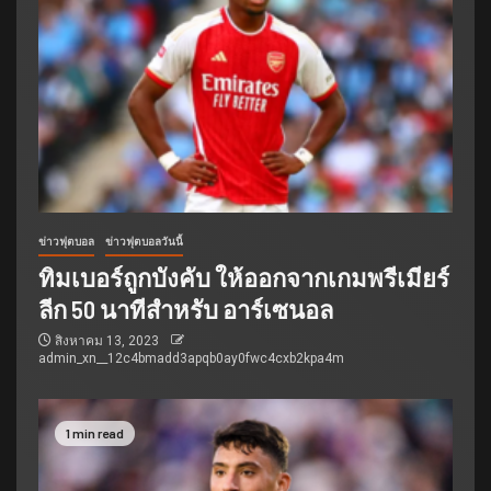
ข่าวฟุตบอล
ข่าวฟุตบอลวันนี้
ทิมเบอร์ถูกบังคับ ให้ออกจากเกมพรีเมียร์
ลีก 50 นาทีสำหรับ อาร์เซนอล
สิงหาคม 13, 2023
admin_xn__12c4bmadd3apqb0ay0fwc4cxb2kpa4m
1 min read