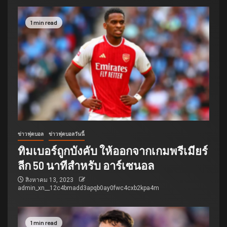
1 min read
ข่าวฟุตบอล
ข่าวฟุตบอลวันนี้
ทิมเบอร์ถูกบังคับ ให้ออกจากเกมพรีเมียร์
ลีก 50 นาทีสำหรับ อาร์เซนอล
สิงหาคม 13, 2023
admin_xn__12c4bmadd3apqb0ay0fwc4cxb2kpa4m
1 min read