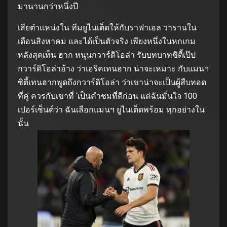
มานานกว่าหนึ่งปี
เสียตำแหน่งใน ทีมยูไนเต็ดให้กับราฟาเอล วารานใน
เดือนสิงหาคม และได้เป็นตัวจริง เพียงหนึ่งในหกเกม
หลังสุดเท็น ฮาก หนุนกวาร์ดิโอล่า รับบทบาทซิตี้เป๊ป
กวาร์ดิโอล่าอ้าง ว่าเอริคเทนฮาก น่าจะเหมาะ กับแมนฯ
ซิตี้เทนฮากพูดถึงกวาร์ดิโอล่า ว่าเขาน่าจะเป็นผู้สืบทอด
ที่คู่ ควรกับเขาที่ ‘เป็นคำชมที่ดีก่อน แต่ฉันมั่นใจ 100
เปอร์เซ็นต์ว่า ฉันเลือกแมนฯ ยูไนเต็ดพร้อม ทุกอย่างใน
นั้น