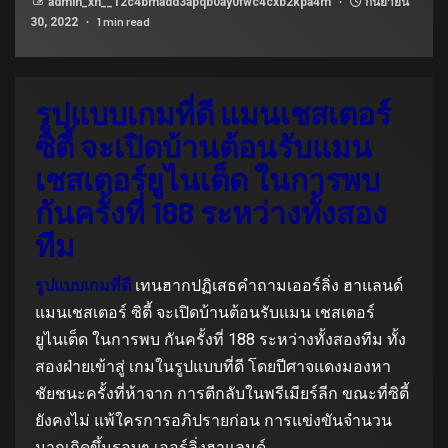
admin_xn__12c4bmadd3apqb0ay0fwc4cxb2kpa4m
กันยายน
1 min read
30, 2022
รูปแบบเกมที่ดี แมนเชสเตอร์
ซิตี้ จะเปิดบ้านต้อนรับแมน
เชสเตอร์ยูไนเต็ด ในการพบ
กันครั้งที่ 188 ระหว่างทั้งสอง
ทีม
รูปแบบเกมที่ดี
เทนฮากปฏิเสธคำถามเออร์ลิ่ง ฮาแลนด์
แมนเชสเตอร์ ซิตี้ จะเปิดบ้านต้อนรับแมน เชสเตอร์
ยูไนเต็ด ในการพบ กันครั้งที่ 188 ระหว่างทั้งสองทีม ทั้ง
สองฝ่ายเข้าสู่ เกมในรูปแบบที่ดี โดยปีศาจแดงมองหา
ชัยชนะครั้งที่ห้าจาก การตีกลับในพรีเมียร์ลีก ขณะที่ซิตี้
ยังคงไม่ แพ้ใครการอภิปรายก่อน การแข่งขันจำนวน
มากเกิดขึ้นรอบๆ เออร์ลิ่งฮาแลนด์