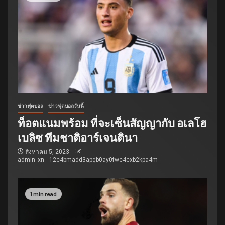
ข่าวฟุตบอล
ข่าวฟุตบอลวันนี้
ท็อตแนมพร้อม ที่จะเซ็นสัญญากับ อเลโฮ
เบลิซ ทีมชาติอาร์เจนตินา
สิงหาคม 5, 2023
admin_xn__12c4bmadd3apqb0ay0fwc4cxb2kpa4m
1 min read