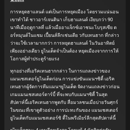
การหยุดฮาแลนด์ แต่เป็นการหยุดเมือง โดยรวมแน่นอน
เขาทำได้ ชาวอาร์เจนตินา เก็บฮาแลนด์ เงียบกว่า 90
นาทีเมื่อฤดูกาลที่ แล้วเมื่ออาแจ็กซ์เอาชนะโบรุสเซีย ด
อร์ทมุนด์ในแชม เปี้ยนส์ลีกเช่นเดีย วกับเทนฮาก ที่กล่าว
ว่าจะใช้เวลามากกว่า การหยุดฮาแลนด์ ในวันอาทิตย์
เพียงอย่างเดียว ยูไนเต็ดจำเป็นต้อง หยุดเมืองจากการให้
โอกาสผู้ทำประตูร้ายแรง
ทุกอย่างที่เอริคเทนฮากกล่าว ในการแถลงข่าวของ
แมนเชสเตอร์ยูไนเต็ดก่อน การแข่งขันแมนฯซิตี้ เอริค
เทนฮากผู้จัดการทีมแมนฯยูไนเต็ด จัดงานแถลงข่าวก่อน
เกมแมนเชสเตอร์ดาร์บี้ ที่จะพบกับแมนฯซิตี้ ในสุด
สัปดาห์นี้เอริคเทนฮากพูดกับ สื่อมวลชนเมื่อบ่ายวันศุกร์
ในขณะที่เขาดูตัวอย่าง การปะทะกันของ แมนเชสเตอร์
ยูไนเต็ดกับแมนเชสเตอร์ซิ ตี้ในพรีเมียร์ลีกสุดสัปดาห์นี้