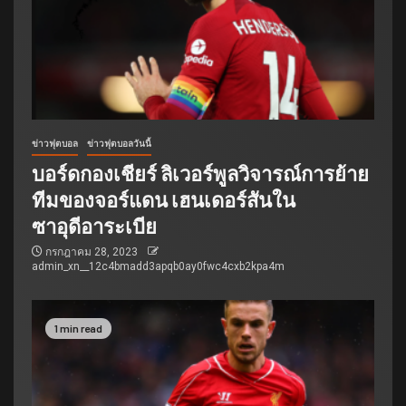
ข่าวฟุตบอล
ข่าวฟุตบอลวันนี้
บอร์ดกองเชียร์ ลิเวอร์พูลวิจารณ์การย้าย
ทีมของจอร์แดน เฮนเดอร์สันใน
ซาอุดีอาระเบีย
กรกฎาคม 28, 2023
admin_xn__12c4bmadd3apqb0ay0fwc4cxb2kpa4m
1 min read