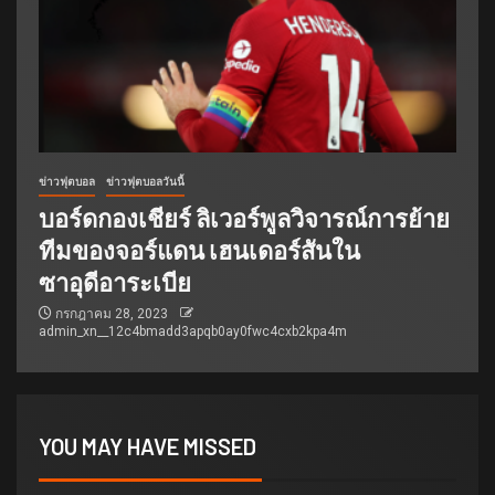
ข่าวฟุตบอล
ข่าวฟุตบอลวันนี้
บอร์ดกองเชียร์ ลิเวอร์พูลวิจารณ์การย้าย
ทีมของจอร์แดน เฮนเดอร์สันใน
ซาอุดีอาระเบีย
กรกฎาคม 28, 2023
admin_xn__12c4bmadd3apqb0ay0fwc4cxb2kpa4m
YOU MAY HAVE MISSED