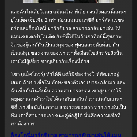
และฉันไม่เสียใจเลย แม้แต่วินาทีเดียว จนถึงตอนนี้แมนฯ
ยูไนเต็ด เจ็บเพิ่ม 2 เท่า ก่อนเกมแมนฯซิตี้ มาร์คัส แรชฟ
อร์ดและอ็องโตนี่ มาร์กซิยาล สามารถกลับมาเล่น ให้
แมนเชสเตอร์ยูไนเต็ด กับซิตี้ได้ในวั นอาทิตย์นี้สุขภาพ
จิตของผู้เล่น“มันเป็นแง่มุมของ ฟุตบอลระดับท็อป มัน
เป็นแง่มุมของ งานของเรา เราตั้งเงื่อนไขสำหรับสิ่งนั้น
เรายังมีผู้เชี่ยว ชาญเกี่ยวกับเรื่องนี้ด้วย
“เขา (แม็คไกวร์) ทำได้ดี แต่ก็มีช่องว่างใ ห้พัฒนาอยู่
เสมอ ถ้าเขาเชื่อใน ทักษะของตัวเอง เขาจะกลับมา และ
ฉันเชื่อมั่นในสิ่งนั้น ความสามารถของ เขาสูงมาก”วิธี
หยุดฮาแลนด์“เราไม่ได้เล่นกับฮาลันด์ เราเล่นกับแมนฯ
ซิตี้ เราเชื่อมั่นในความ สามารถของเรา หากเราเล่นเป็น
ทีม เราก็สามารถเอา ชนะคู่ต่อสู้ได้ นั่นคือความเชื่อที่
เราต้องการ
อ็องโตนี่มาร์กซิยาล สามารถกลับมาเล่นให้แมน