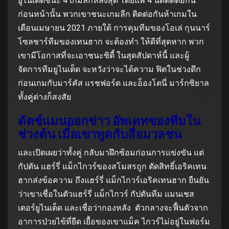
ยูไนเต็ดชนะ 4 เกมลีกหลังสุด โดยแพ้ 4 นัดติดต่อกัน
ก่อนหน้านั้น พวกเขาชนะเกมลีก ติดต่อกันห้าเกมใน
เดือนเมษายน 2021 ภายใต้ การคุมทีมของโอเล่ กุนนาร์
โซลชาร์ทีมของเทนฮาก จะต้องทำ ให้ดีที่สุดหาก พวก
เขามีโอกาสที่จะเอาชนะซิตี้ ในสุดสัปดาห์นี้ และผู้
จัดการทีมยูไนเต็ด จะหวังว่าจะได้ความ ฟิตในช่วงดึก
ก่อนเกมกับมาร์คัส แรชฟอร์ด และอ็องโตนี่ มาร์กซิยาล
ทั้งคู่ต่างก็สงสัย
ดัตช์แมนออกข่าว อัพเดทของทีมใน
ช่วงต้น เมื่อเขาพูดกับสื่อมวลชน
และเปิดเผยว่าทั้งคู่ กลับมาฝึกซ้อมก่อนการแข่งขัน แต่
กัปตัน แฮร์รี่ แม็กไกวร์ของสโมสรถูก ตัดสิทธิ์เอริคเทน
ฮากส่งข้อความ ถึงแฮร์รี่ แม็กไกวร์เอริคเทนฮาก ยืนยัน
ว่าเขาเชื่อในตัวแฮร์รี่ แม็กไกวร์ กัปตันทีม แมนเชส
เตอร์ยูไนเต็ด และเชื่อว่ากองหลัง ตัวกลางจะฟื้นตัวจาก
อาการป่วยไข้ที่ยืด เยื้อของเขาแม็ค ไกวร์ไม่อยู่ในฟอร์ม