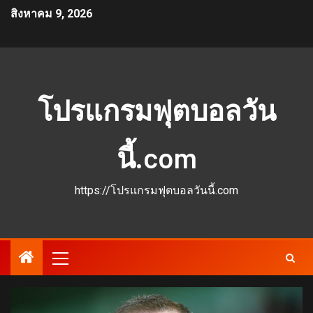
สิงหาคม 9, 2026
โปรแกรมฟุตบอลวัน
นี้.com
https://โปรแกรมฟุตบอลวันนี้.com