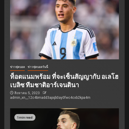
ข่าวฟุตบอล
ข่าวฟุตบอลวันนี้
ท็อตแนมพร้อม ที่จะเซ็นสัญญากับ อเลโฮ
เบลิซ ทีมชาติอาร์เจนตินา
สิงหาคม 5, 2023
admin_xn__12c4bmadd3apqb0ay0fwc4cxb2kpa4m
1 min read