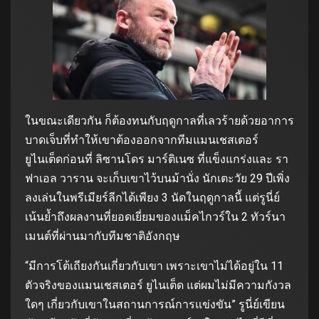
ในขณะเดียวกัน ก็ต้องทนกับฤดูกาลที่เลวร้ายด้วยอาการ
บาดเจ็บที่ทำให้เขาต้องออกจากทีมแมนเชสเตอร์
ยูไนเต็ดก่อนที่ ลิซานโดร มาร์ติเนซ ที่แข็งแกร่งและ รา
ฟาเอล วาราน จะเก็บเขาไว้บนม้านั่ง นักเตะวัย 29 ปีเพิ่ง
ลงเล่นในพรีเมียร์ลีกได้เพียง 3 นัดในฤดูกาลนี้ แต่รูนี่ย์
เน้นย้ำถึงผลงานที่ยอดเยี่ยมของแม็คไกวร์ใน 2 ทัวร์นา
เมนต์ที่ผ่านมากับทีมชาติอังกฤษ
“มีการโต้เถียงกันเกี่ยวกับเขา เพราะเขาไม่ได้อยู่ใน 11
ตัวจริงของแมนเชสเตอร์ ยูไนเต็ด แต่ผมไม่มีความกังวล
ใดๆ เกี่ยวกับเขาในสถานการณ์การแข่งขัน” รูนี่ย์เขียน