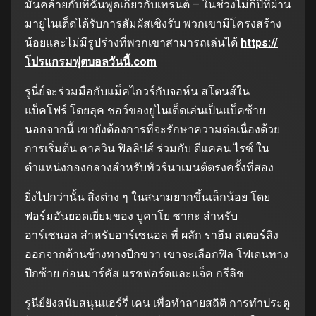
มันคล้ายกับที่ฉันพูดเกี่ยวกับเทรนต์ – ในช่วงไม่กี่ปีที่ผ่าน
มายูไนเต็ดได้รับการสัมผัสเชิงรับ พวกเขามีโครงสร้าง
น้อยและไม่มีรูปร่างที่พวกเขาสามารถเล่นได้
https://
โปรแกรมฟุตบอลวันนี้.com
รูนี่ย์จะร่วมมือกับแม็คไกวร์กับจอห์น สโตนส์ใน
แบ็คโฟร์ โดยลุค ชอว์ของยูไนเต็ดเล่นเป็นแบ็คซ้าย
นอกจากนี้ เขายังต้องการที่จะรักษาความต่อเนื่องด้วย
การเริ่มต้น คาลวิน ฟิลลิปส์ ร่วมกับ ดีแคลน ไรซ์ ใน
ตำแหน่งกองกลางสำหรับทัวร์นาเมนต์ตรงครั้งที่สอง
ยิ่งไปกว่านั้น สิ่งต่าง ๆ ในสนามยากขึ้นเล็กน้อย โดย
ฟอร์มอันยอดเยี่ยมของ บูคาโย ซากะ สำหรับ
อาร์เซนอล สำหรับอาร์เซนอล ที่ ผลัก ราฮีม สเตอร์ลิง
ออกจากด้านข้างทางปีกขวา เขาจะเลือกฟิล โฟเดนทาง
ปีกซ้าย ก่อนมาร์คัส แรชฟอร์ดและแจ็ค กรีลิช
รูนีย์ยังสนับสนุนแฮร์รี่ เคน เพื่อทำลายสถิติ การทำประตู