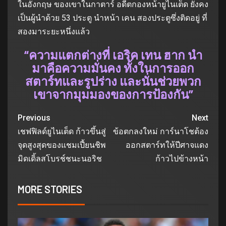
ในอังกฤษ ของเขาในกาตาร์ อดีตกองหน้ายูไนเต็ด ยังคง
เป็นผู้นำด้วย 53 ประตู นำหน้า เคน สองประตูซึ่งติดอยู่ ที่
สองมาระยะหนึ่งแล้ว
“ความแตกต่างที่ เอริค เทน ฮาก นำ
มาคือความมั่นคง ทั้งในการออก
สตาร์ทและรูปร่าง และนั่นช่วยพวก
เขาจากมุมมองของการป้องกัน”
Previous
Next
เชฟฟิลด์ยูไนเต็ด ก้าวขึ้นสู่
ข้อตกลงใหม่ การ์นาโชต้อง
จุดสูงสุดของแชมเปี้ยนชิพ
ออกสตาร์ทให้ปีศาจแดง
มิดเดิ้ลสโบรช์ชนะนอริช
ก้าวไปข้างหน้า
MORE STORIES