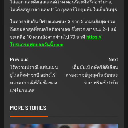
ไล่ออก และฝั่งเอลแลนด์โรด ตอนนี้จะมีคริสอาร์มาส,
ไมเคิ่ลสคูบาล่า และปาโก กุลลาร์โดคุมทีมในเย็นวันพุธ
ในทางกลับกัน ปีศาจแดงชนะ 3 จาก 5 เกมหลังสุด รวม
ถึงเกมล่าสุดที่พบคริสตัลพาเลซ ซึ่งพวกเขาชนะ 2-1 แม้
จะเหลือ 10 คนหลังจากผ่านไป 70 นาที
https://
โปรแกรมฟุตบอลวันนี้.com
Previous
Next
ไร้ความปราณี แฟนแมน
เอ็มบัปเป้ กษัตริย์คีเลียน
ยูไนเต็ดด่าซาบี อย่างไร้
ครองราชย์สูงสุดในชัยชนะ
ความปราณีที่ลืมชื่อของ
ของ พรินซ์ ปาร์ค
แฟร์นานเดส
MORE STORIES