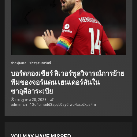
ข่าวฟุตบอล
ข่าวฟุตบอลวันนี้
บอร์ดกองเชียร์ ลิเวอร์พูลวิจารณ์การย้าย
ทีมของจอร์แดน เฮนเดอร์สันใน
ซาอุดีอาระเบีย
กรกฎาคม 28, 2023
admin_xn__12c4bmadd3apqb0ay0fwc4cxb2kpa4m
YOU MAY HAVE MISSED