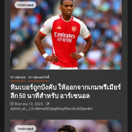
1 min read
ข่าวฟุตบอล
ข่าวฟุตบอลวันนี้
ทิมเบอร์ถูกบังคับ ให้ออกจากเกมพรีเมียร์
ลีก 50 นาทีสำหรับ อาร์เซนอล
สิงหาคม 13, 2023
admin_xn__12c4bmadd3apqb0ay0fwc4cxb2kpa4m
1 min read