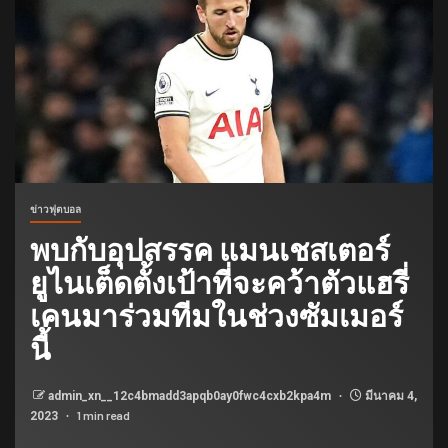
ข่าวฟุตบอล
พบกับอุปสรรค แมนเชสเตอร์
ยูไนเต็ดตั้งเป้าที่จะคว้าตัวแฮรี่
เคนมาร่วมทีมในช่วงซัมเมอร์
นี้
admin_xn__12c4bmadd3apqb0ay0fwc4cxb2kpa4m
มีนาคม 4,
1 min read
2023