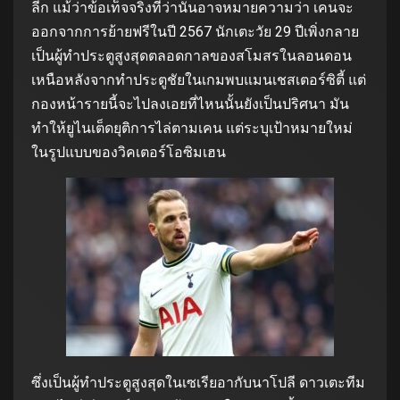
ลีก แม้ว่าข้อเท็จจริงที่ว่านั่นอาจหมายความว่า เคนจะ
ออกจากการย้ายฟรีในปี 2567 นักเตะวัย 29 ปีเพิ่งกลาย
เป็นผู้ทำประตูสูงสุดตลอดกาลของสโมสรในลอนดอน
เหนือหลังจากทำประตูชัยในเกมพบแมนเชสเตอร์ซิตี้ แต่
กองหน้ารายนี้จะไปลงเอยที่ไหนนั้นยังเป็นปริศนา มัน
ทำให้ยูไนเต็ดยุติการไล่ตามเคน แต่ระบุเป้าหมายใหม่
ในรูปแบบของวิคเตอร์โอซิมเฮน
ซึ่งเป็นผู้ทำประตูสูงสุดในเซเรียอากับนาโปลี ดาวเตะทีม