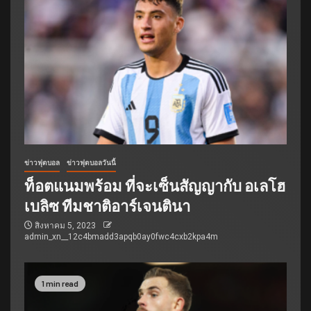
ข่าวฟุตบอล
ข่าวฟุตบอลวันนี้
ท็อตแนมพร้อม ที่จะเซ็นสัญญากับ อเลโฮ
เบลิซ ทีมชาติอาร์เจนตินา
สิงหาคม 5, 2023
admin_xn__12c4bmadd3apqb0ay0fwc4cxb2kpa4m
1 min read