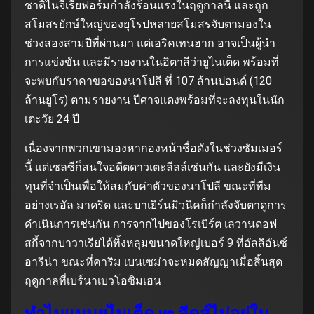
ชาติไนจีเรียฟอร์มกำลังร้อนแรงในฤดูกาลนี้ และถูก
สโมสรยักษ์ใหญ่ของยุโรปหลายสโมสรจับตามองใน
ช่วงสองสามปีที่ผ่านมา แต่เอริคเทนฮาก อาจเป็นผู้นำ
การแข่งขัน และมีรายงานในอิตาลีว่ายูไนเต็ด พร้อมที่
จะพบกับราคาขอของนาโปลี ที่ 107 ล้านปอนด์ (120
ล้านยูโร) ตามรายงาน ปีศาจแดงพร้อมที่จะลงทุนในนัก
เตะวัย 24 ปี
เนื่องจากพวกเขามองหากองหน้าชื่อดังในช่วงซัมเมอร์
นี้ แต่เชลซีก็สนใจอดีตดาวเตะลีลล์เช่นกัน และยังมีเงิน
ทุนที่จำเป็นเพื่อให้สมกับค่าตัวของนาโปลี ขณะที่ทีม
อย่างเรอัล มาดริด และบาเยิร์นมิวนิคก็กำลังจับตาดูการ
ดำเนินการเช่นกัน การจากไปของโรเบิร์ต เลวานดอฟ
สกี้จากบาวาเรียได้ทิ้งหลุมขนาดใหญ่เบอร์ 9 ที่อัลลิอันซ์
อารีน่า ขณะที่คาริม เบนเซม่าจะหมดสัญญาเมื่อสิ้นสุด
ฤดูกาลที่เบร์นาเบวโอซิมเฮน
ทำไมแมนยูไนเต็ด vs ลีดส์ไม่อยู่ใน