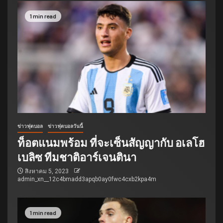
1 min read
ข่าวฟุตบอล
ข่าวฟุตบอลวันนี้
ท็อตแนมพร้อม ที่จะเซ็นสัญญากับ อเลโฮ
เบลิซ ทีมชาติอาร์เจนตินา
สิงหาคม 5, 2023
admin_xn__12c4bmadd3apqb0ay0fwc4cxb2kpa4m
1 min read