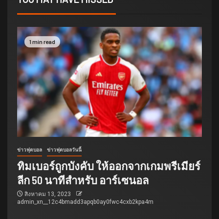
1 min read
ข่าวฟุตบอล
ข่าวฟุตบอลวันนี้
ทิมเบอร์ถูกบังคับ ให้ออกจากเกมพรีเมียร์
ลีก 50 นาทีสำหรับ อาร์เซนอล
สิงหาคม 13, 2023
admin_xn__12c4bmadd3apqb0ay0fwc4cxb2kpa4m