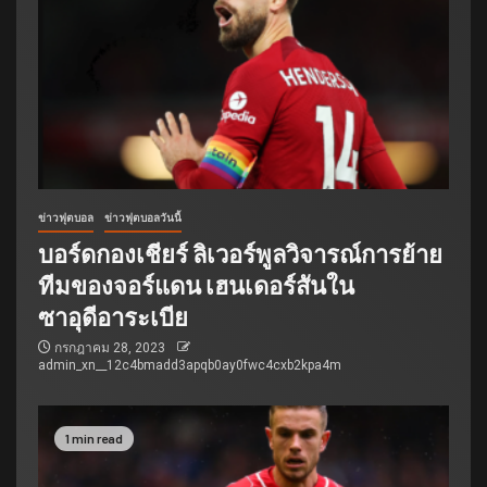
ข่าวฟุตบอล
ข่าวฟุตบอลวันนี้
บอร์ดกองเชียร์ ลิเวอร์พูลวิจารณ์การย้าย
ทีมของจอร์แดน เฮนเดอร์สันใน
ซาอุดีอาระเบีย
กรกฎาคม 28, 2023
admin_xn__12c4bmadd3apqb0ay0fwc4cxb2kpa4m
1 min read