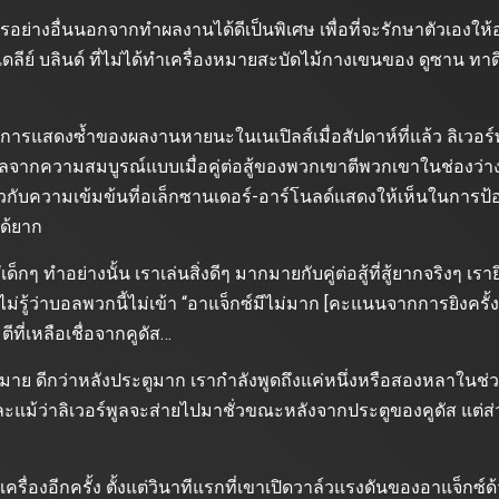
ำอะไรอย่างอื่นนอกจากทำผลงานได้ดีเป็นพิเศษ เพื่อที่จะรักษาตัวเอง
อ เดลีย์ บลินด์ ที่ไม่ได้ทำเครื่องหมายสะบัดไม้กางเขนของ ดูซาน ท
ป็นการแสดงซ้ำของผลงานหายนะในเนเปิลส์เมื่อสัปดาห์ที่แล้ว ลิเวอร
ไกลจากความสมบูรณ์แบบเมื่อคู่ต่อสู้ของพวกเขาตีพวกเขาในช่องว่
วกับความเข้มข้นที่อเล็กซานเดอร์-อาร์โนลด์แสดงให้เห็นในการป้อง
ได้ยาก
ด็กๆ ทำอย่างนั้น เราเล่นสิ่งดีๆ มากมายกับคู่ต่อสู้ที่สู้ยากจริงๆ เรา
่รู้ว่าบอลพวกนี้ไม่เข้า “อาแจ็กซ์มีไม่มาก [คะแนนจากการยิงครั
ี่เหลือเชื่อจากคูดัส…
ดีกว่าหลังประตูมาก เรากำลังพูดถึงแค่หนึ่งหรือสองหลาในช่วงเวล
 และแม้ว่าลิเวอร์พูลจะส่ายไปมาชั่วขณะหลังจากประตูของคูดัส แต่
ื่องอีกครั้ง ตั้งแต่วินาทีแรกที่เขาเปิดวาล์วแรงดันของอาแจ็กซ์