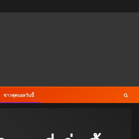
ข่าวฟุตบอลวันนี้