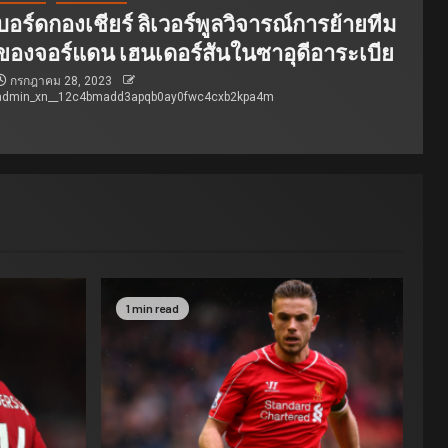
บอร์ดกองเชียร์ ลิเวอร์พูลวิจารณ์การย้ายทีม
ของจอร์แดน เฮนเดอร์สันในซาอุดีอาระเบีย
กรกฎาคม 28, 2023
admin_xn__12c4bmadd3apqb0ay0fwc4cxb2kpa4m
1 min read