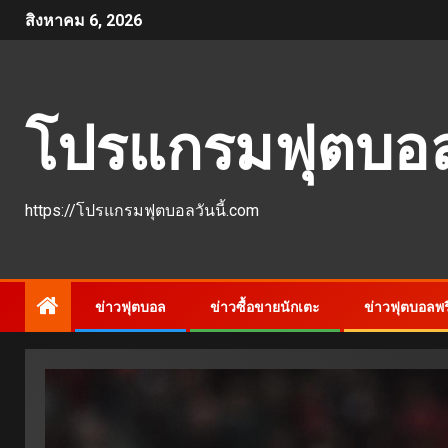
สิงหาคม 6, 2026
โปรแกรมฟุตบอลว
https://โปรแกรมฟุตบอลวันนี้.com
ข่าวฟุตบอล
ข่าวซื้อขายนักเตะ
ข่าวฟุตบอลพรี