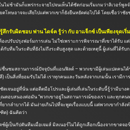
ไม่ช้ามันก็แพร่กระจายไปจนเห็นได้ชัดก่อนเริ่มเกมว่าลิเวอร์พูล
เขตโทษอาจจะเสียไปแต่พวกเขาก็ยังยืนหยัดต่อไปได้ โดยเชื่อว่าชัย
รู้สึกรับผิดชอบ ฟาน ไดจ์ค รู้ว่า กับ อาแจ็กซ์ เป็นเพียงจุดเริ่
องปรับปรุงฟอร์มการเล่น ไม่ใช่เพราะการพิจารณาที่เขาได้รับ แต่เ
บทีมในระดับที่ยังไม่ถึงระดับสูงสุด และด้วยเหตุนี้ ผู้เล่นที่ได้รั
จิที่ไม่ชื่นชมสถานการณ์ปัจจุบันที่แอนฟิลด์ – พวกเขามีผู้เล่นแปด
าโปลี) เป็นสิ่งที่ยอมรับไม่ได้ เราทุกคนและวันหลังจากเกมนั้น เร
ชัดเจนอยู่ที่นั่น แต่อดีตมือโปรและผู้เล่นที่เล่นในระดับนี้รู้ว่ามีบ
ที่คุณตอบสนองต่อมัน “พวกเขาอยู่ในสถานการณ์ของเรา และทุกคนท
่ยากลำบากได้ มันง่ายเกินไปที่จะพูดเรื่องแบบนี้ แต่พวกเขากำลัง
ิต) ฉันคิดว่า
ช์ผู้เป็นกัปตันทีมเมื่อเจมส์ มิลเนอร์ไม่ได้ถูกเลือกเนื่องจากขาดจอร์