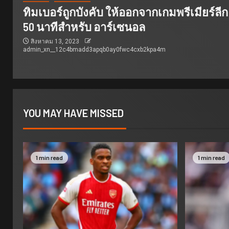
ทิมเบอร์ถูกบังคับ ให้ออกจากเกมพรีเมียร์ลีก
50 นาทีสำหรับ อาร์เซนอล
สิงหาคม 13, 2023
admin_xn__12c4bmadd3apqb0ay0fwc4cxb2kpa4m
YOU MAY HAVE MISSED
1 min read
1 min read