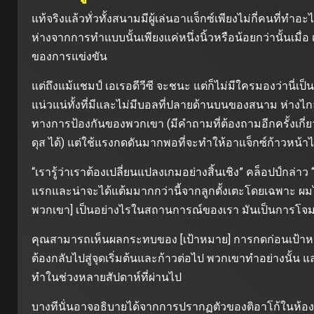
แท้จริงแล้วทั่วทั้งสนามมีผู้เล่นอาแจ็กซ์เพียงไม่กี่คนที่ท
ห่างจากการทำแบบนั้นเพียงแค่หนึ่งนิ้วหรือน้อยกว่านั้นเมื่
ของการแข่งขัน
แต่ถึงแม้แชมป์ เอเรอดีวีซี จะชนะ แต่ก็ไม่มีใครมองว่านี่เ
แน่วแน่ทั้งที่มีและไม่มีบอลที่ปลายด้านบนของสนาม ห่าง
ทางการป้องกันของพวกเขา (มีคำถามที่ต้องถามอีกครั้งเกี่ย
ดุส ได้) แต่ใช้แรงกดดันมากพอที่จะทำให้อาแจ็กซ์ก้าวหน้า
“เรารู้ว่าเราต้องเปลี่ยนแปลงเกมอย่างสิ้นเชิง” คล็อปป์กล่าว “เ
แรกและน่าจะได้แต้มมากกว่านี้จากลูกตั้งเตะโดยเฉพาะ ผมไม
พวกเขา] เป็นอย่างไรในสถานการณ์ของเรา มันเป็นการโจมตีท
คุณสามารถเห็นผลกระทบของ [เป้าหมาย] การกดก่อนเป้าหมาย 
ต้องกลับไปสู่จุดเริ่มต้นและก้าวต่อไป พวกเขาทำอย่างนั้น
ทำในช่วงหลายสัปดาห์ที่ผ่านไป
บางทีนั่นอาจอธิบายได้จากการปรากฏตัวของติอาโก้ในห้องเคร