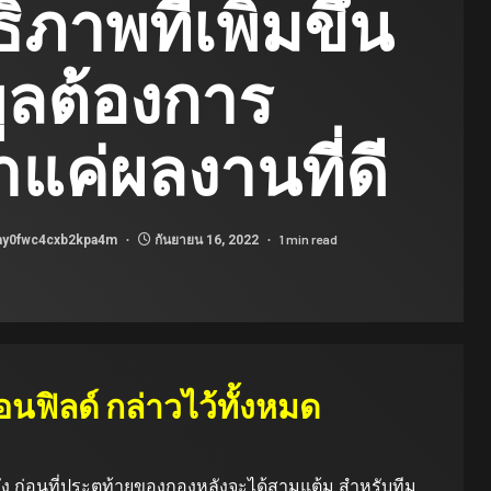
ภาพที่เพิ่มขึ้น
พูลต้องการ
แค่ผลงานที่ดี
1 min read
ay0fwc4cxb2kpa4m
กันยายน 16, 2022
อนฟิลด์ กล่าวไว้ทั้งหมด
หวัง ก่อนที่ประตูท้ายของกองหลังจะได้สามแต้ม สำหรับทีม