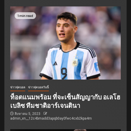
1 min read
ข่าวฟุตบอล
ข่าวฟุตบอลวันนี้
ท็อตแนมพร้อม ที่จะเซ็นสัญญากับ อเลโฮ
เบลิซ ทีมชาติอาร์เจนตินา
สิงหาคม 5, 2023
admin_xn__12c4bmadd3apqb0ay0fwc4cxb2kpa4m