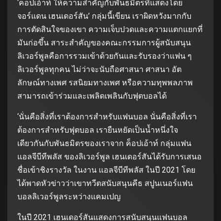
‘ค็อปเอ้าท์ ให้ความสำคัญกับพันธมิตรที่แสดงโดย
จอร์แดน เฮนเดอร์สัน’ กลุ่มนี้เขียน เราผิดหวังมากกับ
การตัดสินใจของเขา ความเจ็บปวดและความแตกแยกที่
มันก่อขึ้น สาระสำคัญของคณะกรรมการผู้สนับสนุน
ลิเวอร์พูลคือการรวมเข้าด้วยกันและรับรองว่าแฟน ๆ
ลิเวอร์พูลทุกคน ไม่ว่าจะนับถือศาสนา ศาสนา อัต
ลักษณ์ทางเพศ รสนิยมทางเพศ หรือความทุพพลภาพ
สามารถเข้าร่วมและเพลิดเพลินกับฟุตบอลได้
‘นั่นคือสิ่งที่เราต้องการสำหรับแฟนบอล นั่นคือสิ่งที่เรา
ต้องการสำหรับฟุตบอล เรายืนหยัดเป็นน้ำหนึ่งใจ
เดียวกันกับพันธมิตรของเราจาก ค็อปเอ้าท์ กลุ่มแฟน
แอลจีบีทีพลัส ของลิเวอร์พูล เฮนเดอร์สันได้รับการเสนอ
ชื่อเข้าชิงรางวัล ในงาน แอลจีบีทีพลัส ในปี 2021 โดย
ได้พาดหัวข่าวว่าเขาทวีตสนับสนุนคีธ สปูนเนอร์แฟน
บอลลิเวอร์พูลระหว่างแคมเปญ
ในปี 2021 เฮนเดอร์สันแสดงการสนับสนุนแฟนบอล