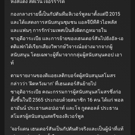
หงส์แดง สตีเว่น เจอร์ราร์ด
กองกลางรายนี้เป็นกัปตันทีมลิเวอร์พูลมาตั้งแต่ปี 2015
และได้แสดงการสนับสนุนชุมชน แอลจีบีทีคิวไอพลัส
และแฟนๆ การรักร่วมเพศเป็นสิ่งผิดกฎหมายใน
ซาอุดีอาระเบีย และการย้ายของเฮนเดอร์สันไปยังอัล-เอ
ตติแฟกได้เรียกเสียงวิพากษ์วิจารณ์อย่างมากจากผู้
สนับสนุน โดยเฉพาะผู้ที่มาจากกลุ่มผู้สนับสนุนคอป เอา
ท์
ตามรายงานของดิแอธเลติกบอร์ดผู้สนับสนุนสโมสร
กล่าวว่า ‘ผิดหวังมาก’ ที่เฮนเดอร์สันย้ายไป
ซาอุดิอาระเบีย คณะกรรมการผู้สนับสนุนสโมสรซึ่งก่อ
ตั้งขึ้นในปี 2565 ประกอบด้วยสมาชิก 16 คน ได้แก่ พอล
อามันน์ ประธานคอปเอาท์ และโจ กูดดอลล์ ประธาน
สโมสรผู้สนับสนุนสตรีของลิเวอร์พูล
‘จอร์แดน เฮนเดอร์สันเป็นกัปตันตัวจริงและเป็นผู้นำที่แท้