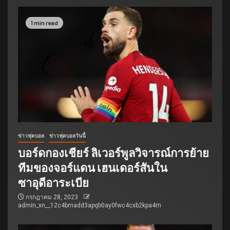
1 min read
ข่าวฟุตบอล
ข่าวฟุตบอลวันนี้
บอร์ดกองเชียร์ ลิเวอร์พูลวิจารณ์การย้าย
ทีมของจอร์แดน เฮนเดอร์สันใน
ซาอุดีอาระเบีย
กรกฎาคม 28, 2023
admin_xn__12c4bmadd3apqb0ay0fwc4cxb2kpa4m