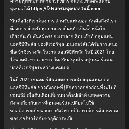
ความทุพพลภาพสามารถเข้าร่วมและเพลิดเพลินกับ
ฟุตบอลได้
https://โปรแกรมฟุตบอลวันนี้.com
‘นั่นคือสิ่งที่เราต้องการ สำหรับแฟนบอล นั่นคือสิ่งที่เรา
ต้องการ สำหรับฟุตบอล เรายืนหยัดเป็นน้ำหนึ่งใจ
เดียวกัน กับพันธมิตรของเราจาก ค็อปเอ้าท์ กลุ่มแฟน
แอลจีบีทีพลัส ของลิเวอร์พูล เฮนเดอร์สันได้รับการเสนอ
ชื่อเข้าชิงรางวัล ในงาน แอลจีบีทีพลัส ในปี 2021 โดย
ได้พาดหัวข่าวว่าเขาทวีตสนับสนุนคีธ สปูนเนอร์แฟน
บอลลิเวอร์พูลระหว่างแคมเปญ
ในปี 2021 เฮนเดอร์สันแสดงการสนับสนุนแฟนบอล
แอลจีบีทีพลัส ชาวอังกฤษที่รู้สึกหวาดกลัวก่อนที่จะไปที่
เวมบลีย์ เมื่อต้นเดือนที่ผ่านมาค็อปเอ้าท์ แสดงความ
กังวลเกี่ยวกับการที่เฮนเดอร์สันเปลี่ยนไปใช้
ซาอุดีอาระเบีย พวกเขายังวิพากษ์วิจารณ์การมีส่วนร่วม
ของเจอร์ราร์ดกับซาอุดีอาระเบีย