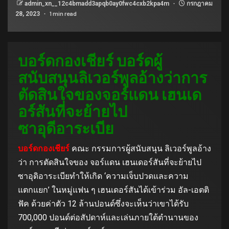
admin_xn__12c4bmadd3apqb0ay0fwc4cxb2kpa4m
กรกฎาคม
1 min read
28, 2023
บอร์ดกองเชียร์ บอร์ดผู้
สนับสนุนลิเวอร์พูลอ้างว่าการ
ตัดสินใจของจอร์แดน เฮนเด
อร์สันที่จะย้ายไป
ซาอุดีอาระเบีย
บอร์ดกองเชียร์
คณะ กรรมการผู้สนับสนุน ลิเวอร์พูลอ้าง
ว่า การตัดสินใจของ จอร์แดน เฮนเดอร์สันที่จะย้ายไป
ซาอุดิอาระเบียทำให้เกิด ‘ความเจ็บปวดและความ
แตกแยก’ ในหมู่แฟน ๆ เฮนเดอร์สันได้เข้าร่วม อัล-เอตติ
ฟัค ด้วยค่าตัว 12 ล้านปอนด์ซึ่งจะเห็นว่าเขาได้รับ
700,000 ปอนด์ต่อสัปดาห์และเล่นภายใต้ตำนานของ