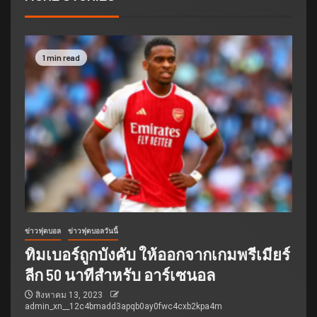
1 min read
ข่าวฟุตบอล
ข่าวฟุตบอลวันนี้
ทิมเบอร์ถูกบังคับ ให้ออกจากเกมพรีเมียร์
ลีก 50 นาทีสำหรับ อาร์เซนอล
สิงหาคม 13, 2023
admin_xn__12c4bmadd3apqb0ay0fwc4cxb2kpa4m