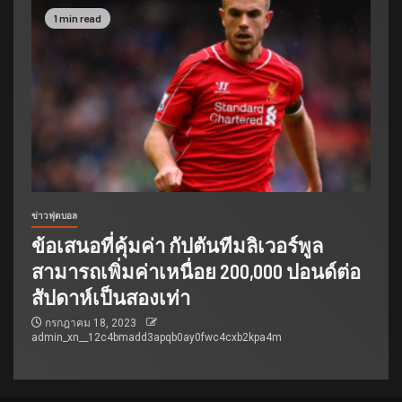
1 min read
ข่าวฟุตบอล
ข้อเสนอที่คุ้มค่า กัปตันทีมลิเวอร์พูล
สามารถเพิ่มค่าเหนื่อย 200,000 ปอนด์ต่อ
สัปดาห์เป็นสองเท่า
กรกฎาคม 18, 2023
admin_xn__12c4bmadd3apqb0ay0fwc4cxb2kpa4m