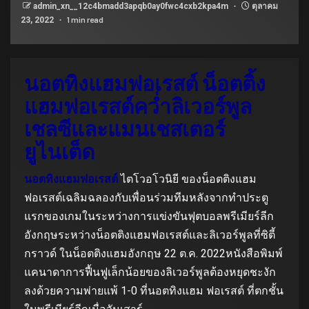
admin_xn__12c4bmadd3apqb0ay0fwc4cxb2kpa4m
ตุลาคม
1 min read
23, 2022
นอตทิงแฮมฟอเรสต์ น็อตติ้ง
แฮมฟอเรสต์คว่ำลิเวอร์พูล
เชลซีและแมนเชสเตอร์
ยูไนเต็ด
นอตทิงแฮมฟอเรสต์
ไตโวอโวนิยี ของน็อตติงแฮม
ฟอเรสต์เฉลิมฉลองกับเพื่อนร่วมทีมหลังจากทำประตู
แรกของเกมในระหว่างการแข่งขันฟุตบอลพรีเมียร์ลีก
อังกฤษระหว่างน็อตติงแฮมฟอเรสต์และลิเวอร์พูลที่ซิตี้
กราวด์ ในน็อตติงแฮมอังกฤษ 22 ต.ค. 2022หนังสือพิมพ์
แคนาดาการฟื้นฟูเล็กน้อยของลิเวอร์พูลต้องหยุดชะงัก
ลงด้วยความพ่ายแพ้ 1-0 ที่นอตทิงแฮม ฟอเรสต์ ที่ตกชั้น