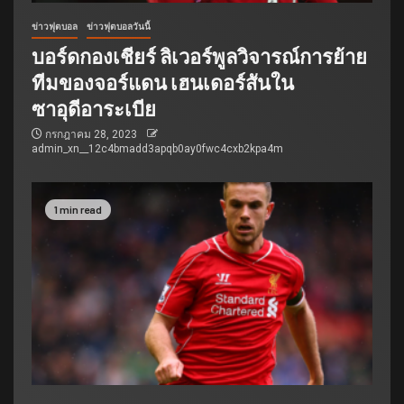
ข่าวฟุตบอล
ข่าวฟุตบอลวันนี้
บอร์ดกองเชียร์ ลิเวอร์พูลวิจารณ์การย้าย
ทีมของจอร์แดน เฮนเดอร์สันใน
ซาอุดีอาระเบีย
กรกฎาคม 28, 2023
admin_xn__12c4bmadd3apqb0ay0fwc4cxb2kpa4m
1 min read