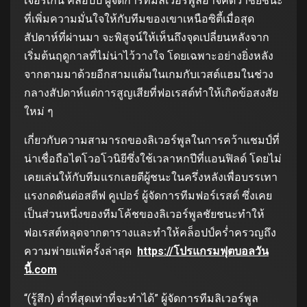
เจอร์เก้น คล็อปป์ ผู้จัดการทีมลิเวอร์พูลอาจคิดว่าชัยชนะ
ที่เพิ่มความมั่นใจให้กับทีมของเขาเหนือซิตี้เมื่อสุด
สัปดาห์ที่ผ่านมา จะพิสูจน์ให้เห็นถึงจุดเปลี่ยนหลังจาก
เริ่มต้นฤดูกาลที่ไม่น่าไว้วางใจ โดยเฉพาะอย่างยิ่งหลัง
จากตามมาด้วยอีกสามแต้มในเกมกับเวสต์แฮมในช่วง
กลางสัปดาห์แต่การสูญเสียที่ฟอเรสต์ทำให้เกิดข้อสงสัย
ใหม่ ๆ
เกี่ยวกับความสามารถของลิเวอร์พูลในการคว้าแชมป์ที่
น่าเชื่อถือไตโวอโวนิยีซึ่งใช้เวลาหกปีที่แอนฟิลด์ โดยไม่
เคยเล่นให้กับทีมแรกเลยตีผู้ชนะในครึ่งหลังเพื่อบรรเทา
แรงกดดันต่อสตีฟ คูเปอร์ ผู้จัดการทีมฟอร์เรสต์ ซึ่งเคย
เป็นส่วนหนึ่งของทีมโค้ชของลิเวอร์พูลชัยชนะทำให้
ฟอเรสต์หลุดจากตารางและทำให้คล็อปป์คร่ำครวญถึง
ความพ่ายแพ้ครั้งล่าสุด
https://โปรแกรมฟุตบอลวัน
นี้.com
“(รู้สึก) ต่ำที่สุดเท่าที่จะทำได้” ผู้จัดการทีมลิเวอร์พูล