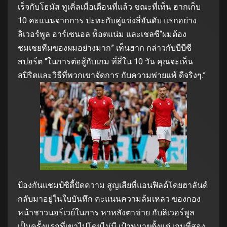
เร็จกับโธมัส ทูเคิ่ลเมื่อเดือนที่แล้ว ขณะที่เท็น ฮากเก็บ
10 คะแนนจากการ ปะทะกับคู่แข่งสี่อันดับ แรกอย่าง
ลิเวอร์พูล อาร์เซนอล ท็อตแน่ม และเชลซี“ผมต้อง
ชมเชยทีมของผมอย่างมาก” เท็นฮาก กล่าวกับบีบีซี
สปอร์ต “ในการต่อสู้กับเกม ที่สี่ใน 10 วัน คุณจะเห็น
สปิริตและวิธีที่พวกเขาจัดการ กับความพ่ายแพ้ ดีจริงๆ.”
ป้องกันแชมป์ซิตี้ปัดความ สูญเสียที่แอนฟิลด์โดยฮาลันด์
กลับมาอยู่ในใบบันทึก คะแนนความล้มเหลว ของกอง
หน้าชาวนอร์เวย์ในการ หาหลังตาข่าย กับลิเวอร์พูล
เป็นครั้งแรกที่เขาไปโดยไม่มี เป้าหมายตั้งแต่ เกมที่สอง