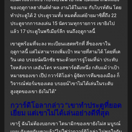
ของฤดูกาลฮาลันด์ทำผล งานได้ในเกม กับไบรท์ตัน โดย
ทำประตูได้ 2 ประตูรวมทั้ง หมดตั้งแต่ย้ายมาซิตี้ถึง 22
ประตูจากการลงเล่น 15 นัดรวมทุกรายการ เขายิงไป
แล้ว 17 ประตูในพรีเมียร์ลีก จนถึงฤดูกาลนี้
เขาดูพร้อมที่จะลง ทะเบียนแฮตทริกที่ สี่ของเขาใน
ฤดูกาลนี้ แต่ไม่สามารถเพิ่มเป้า หมายที่สามได้ โดยที่เค
วิน เดอ บรอยน์ผนึกชัย ชนะด้วยการจู่โจมที่น่า ประทับ
ใจหลังจาก เลอันโดร ทรอสซาร์ดดึงหนึ่ง กลับแม้ว่าเป้า
หมายของเขา เป๊ป กวาร์ดิโอล่า ผู้จัดการทีมของเมือง ก็
วิจารณ์ฟอร์มของเดอ บรอยน์“เขาไม่ได้เล่นในระดับ
สูงสุดของเขา ยังไม่ได้”
กวาร์ดิโอลากล่าว “เขาทำประตูที่ยอด
เยี่ยม แต่เขาไม่ได้เล่นอย่างดีที่สุด
เขารู้ ฉันไม่ต้องบอกเขา ไดนามิกของเขายังไม่ส มบูรณ์
แบบ ฉันคุยกับเขาแล้ว”ไม่ใช่ว่ากวาร์ดิโอล่า ไม่พอใจกับ