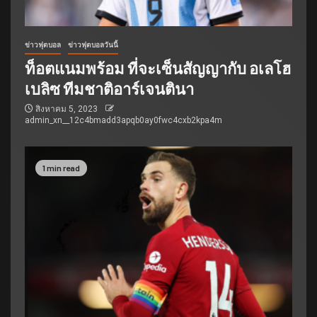
ข่าวฟุตบอล
ข่าวฟุตบอลวันนี้
ท็อตแนมพร้อม ที่จะเซ็นสัญญากับ อเลโฮ
เบลิซ ทีมชาติอาร์เจนตินา
สิงหาคม 5, 2023
admin_xn__12c4bmadd3apqb0ay0fwc4cxb2kpa4m
1 min read