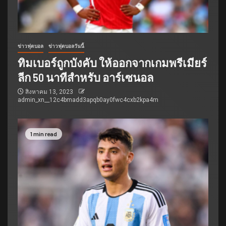
ข่าวฟุตบอล
ข่าวฟุตบอลวันนี้
ทิมเบอร์ถูกบังคับ ให้ออกจากเกมพรีเมียร์
ลีก 50 นาทีสำหรับ อาร์เซนอล
สิงหาคม 13, 2023
admin_xn__12c4bmadd3apqb0ay0fwc4cxb2kpa4m
1 min read