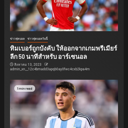
ข่าวฟุตบอล
ข่าวฟุตบอลวันนี้
ทิมเบอร์ถูกบังคับ ให้ออกจากเกมพรีเมียร์
ลีก 50 นาทีสำหรับ อาร์เซนอล
สิงหาคม 13, 2023
admin_xn__12c4bmadd3apqb0ay0fwc4cxb2kpa4m
1 min read