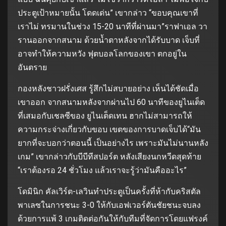
ประตูเป้าหมายนั้น โดดเด่น” เขากล่าว “ขอบคุณเขาที่
เราไม่ ทรมานในช่วง 15-20 นาทีที่ผ่านมา”ราฟาเอล วา
รานออกจากสนาม ด้วยน้ำตาหลังจากได้รับบาด เจ็บที่
อาจทำให้ความหวัง ฟุตบอลโลกของเขา ตกอยู่ใน
อันตราย
กองหลังชาวฝรั่งเศส รู้สึกไม่สบายอย่าง เห็นได้ชัดเมื่อ
เขาออก จากสนามหลังจากผ่านไป 60 นาทีของยูไนเต็ด
ที่เสมอกับเชลซีของ ยูไนเต็ดเทน ฮากไม่สามารถให้
ความกระจ่างเกี่ยวกับขอบ เขตของการบาดเจ็บได้“มัน
ยากที่จะบอกว่าตอนนี้ เป็นอย่างไร เพราะมันไม่นานหลัง
เกม” เขากล่าวกับบีบีทีสปอร์ต หลังเสียงนกหวีดสุดท้าย
“เราต้องรอ 24 ชั่วโมง แล้วเราจะรู้ว่ามันคืออะไร”
โดมินิก คัลเวิร์ต-เลวินทำประตูเป็นครั้งที่ห้ากับคริสตัล
พาเลซในการชนะ 3-0 ให้กับเอฟเวอร์ตันชัยชนะจบลง
ด้วยการแพ้ 3 เกมติดต่อกันให้กับทีมที่จัดการโดยแฟรงค์