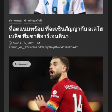
ข่าวฟุตบอล
ข่าวฟุตบอลวันนี้
ท็อตแนมพร้อม ที่จะเซ็นสัญญากับ อเลโฮ
เบลิซ ทีมชาติอาร์เจนตินา
สิงหาคม 5, 2023
admin_xn__12c4bmadd3apqb0ay0fwc4cxb2kpa4m
1 min read