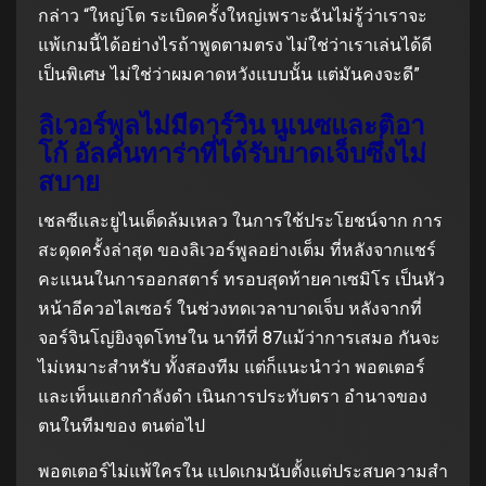
กล่าว “ใหญ่โต ระเบิดครั้งใหญ่เพราะฉันไม่รู้ว่าเราจะ
แพ้เกมนี้ได้อย่างไรถ้าพูดตามตรง ไม่ใช่ว่าเราเล่นได้ดี
เป็นพิเศษ ไม่ใช่ว่าผมคาดหวังแบบนั้น แต่มันคงจะดี”
ลิเวอร์พูลไม่มีดาร์วิน นูเนซและติอา
โก้ อัลคันทาร่าที่ได้รับบาดเจ็บซึ่งไม่
สบาย
เชลซีและยูไนเต็ดล้มเหลว ในการใช้ประโยชน์จาก การ
สะดุดครั้งล่าสุด ของลิเวอร์พูลอย่างเต็ม ที่หลังจากแชร์
คะแนนในการออกสตาร์ ทรอบสุดท้ายคาเซมิโร เป็นหัว
หน้าอีควอไลเซอร์ ในช่วงทดเวลาบาดเจ็บ หลังจากที่
จอร์จินโญ่ยิงจุดโทษใน นาทีที่ 87แม้ว่าการเสมอ กันจะ
ไม่เหมาะสำหรับ ทั้งสองทีม แต่ก็แนะนำว่า พอตเตอร์
และเท็นแฮกกำลังดำ เนินการประทับตรา อำนาจของ
ตนในทีมของ ตนต่อไป
พอตเตอร์ไม่แพ้ใครใน แปดเกมนับตั้งแต่ประสบความสำ