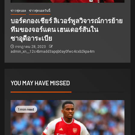
ข่าวฟุตบอล
ข่าวฟุตบอลวันนี้
บอร์ดกองเชียร์ ลิเวอร์พูลวิจารณ์การย้าย
ทีมของจอร์แดน เฮนเดอร์สันใน
ซาอุดีอาระเบีย
กรกฎาคม 28, 2023
admin_xn__12c4bmadd3apqb0ay0fwc4cxb2kpa4m
YOU MAY HAVE MISSED
1 min read