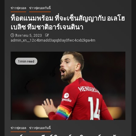
ข่าวฟุตบอล
ข่าวฟุตบอลวันนี้
ท็อตแนมพร้อม ที่จะเซ็นสัญญากับ อเลโฮ
เบลิซ ทีมชาติอาร์เจนตินา
สิงหาคม 5, 2023
admin_xn__12c4bmadd3apqb0ay0fwc4cxb2kpa4m
1 min read
ข่าวฟุตบอล
ข่าวฟุตบอลวันนี้