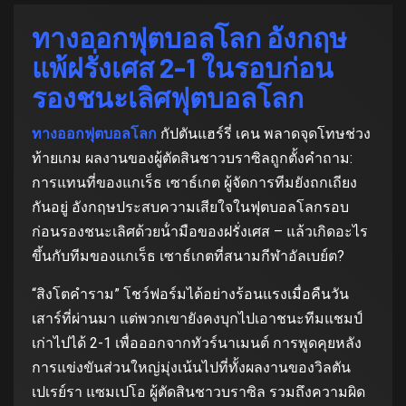
ทางออกฟุตบอลโลก อังกฤษ
แพ้ฝรั่งเศส 2-1 ในรอบก่อน
รองชนะเลิศฟุตบอลโลก
ทางออกฟุตบอลโลก
กัปตันแฮร์รี่ เคน พลาดจุดโทษช่วง
ท้ายเกม ผลงานของผู้ตัดสินชาวบราซิลถูกตั้งคําถาม:
การแทนที่ของแกเร็ธ เซาธ์เกต ผู้จัดการทีมยังถกเถียง
กันอยู่ อังกฤษประสบความเสียใจในฟุตบอลโลกรอบ
ก่อนรองชนะเลิศด้วยน้ํามือของฝรั่งเศส – แล้วเกิดอะไร
ขึ้นกับทีมของแกเร็ธ เซาธ์เกตที่สนามกีฬาอัลเบย์ต?
“สิงโตคําราม” โชว์ฟอร์มได้อย่างร้อนแรงเมื่อคืนวัน
เสาร์ที่ผ่านมา แต่พวกเขายังคงบุกไปเอาชนะทีมแชมป์
เก่าไปได้ 2-1 เพื่อออกจากทัวร์นาเมนต์ การพูดคุยหลัง
การแข่งขันส่วนใหญ่มุ่งเน้นไปที่ทั้งผลงานของวิลตัน
เปเรย์รา แซมเปโอ ผู้ตัดสินชาวบราซิล รวมถึงความผิด