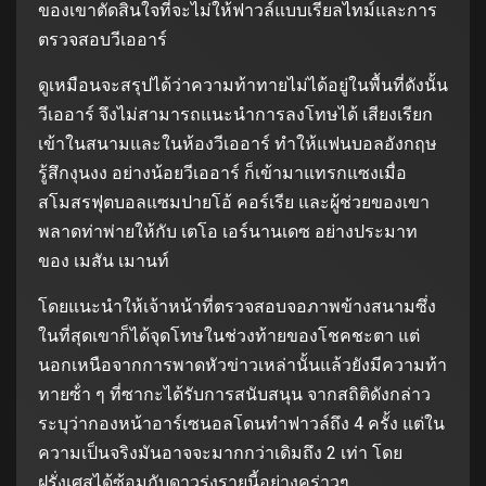
ของเขาตัดสินใจที่จะไม่ให้ฟาวล์แบบเรียลไทม์และการ
ตรวจสอบวีเออาร์
ดูเหมือนจะสรุปได้ว่าความท้าทายไม่ได้อยู่ในพื้นที่ดังนั้น
วีเออาร์ จึงไม่สามารถแนะนําการลงโทษได้ เสียงเรียก
เข้าในสนามและในห้องวีเออาร์ ทําให้แฟนบอลอังกฤษ
รู้สึกงุนงง อย่างน้อยวีเออาร์ ก็เข้ามาแทรกแซงเมื่อ
สโมสรฟุตบอลแซมปายโอ้ คอร์เรีย และผู้ช่วยของเขา
พลาดท่าพ่ายให้กับ เตโอ เอร์นานเดซ อย่างประมาท
ของ เมสัน เมานท์
โดยแนะนําให้เจ้าหน้าที่ตรวจสอบจอภาพข้างสนามซึ่ง
ในที่สุดเขาก็ได้จุดโทษในช่วงท้ายของโชคชะตา แต่
นอกเหนือจากการพาดหัวข่าวเหล่านั้นแล้วยังมีความท้า
ทายซ้ํา ๆ ที่ซากะได้รับการสนับสนุน จากสถิติดังกล่าว
ระบุว่ากองหน้าอาร์เซนอลโดนทําฟาวล์ถึง 4 ครั้ง แต่ใน
ความเป็นจริงมันอาจจะมากกว่าเดิมถึง 2 เท่า โดย
ฝรั่งเศสได้ซ้อมกับดาวรุ่งรายนี้อย่างคร่าวๆ