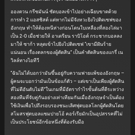
อองตวน กรีซมันน์ ซัดบอลเข้าไปอย่างเฉียบขาดด้วย
การทํา 2 แอสซิสต์ แต่หากไม่มีจังหวะยิงไปติดเซฟของ
อังกฤษ ทําให้ต้องหนีห่างก่อนโดนใบเหลืองที่สองไล่มา
เป็น 2-0 เมื่อช่วยให้ อาเดรียน ราบิโอต์ กระชากบอลลง
มาให้ ซาก้า หลุดเข้าไปยิงไปติดเซฟ “เขามีฝันร้าย
แน่นอน เรื่องตลกของผู้ตัดสิน” เป็นคําตัดสินของแกรี่ เน
วิลล์ทางไอทีวี
“ฉันไม่ได้บอกว่ามันขึ้นอยู่กับความพ่ายแพ้ของอังกฤษ –
ผู้คนจะบอกว่ามันเป็นข้อแก้ตัว – แต่เขาเป็นเพียงผู้ตัดสิน
ที่ไม่ดีอันดับไม่ดี”ในเกมที่มีอัตรากําไรขั้นต้นที่ดีระหว่าง
สองทีมที่จับคู่กันอย่างเท่าเทียมกันเมื่ออังกฤษจําเป็นต้อง
ใช้เงินเพื่อไปถึงรอบรองชนะเลิศฟุตบอลโลกผู้ตัดสินโดย
สโมสรฟุตบอลแซมปายโอ้ คอร์เรียมักเป็นอุปสรรคที่ไม่
เป็นประโยชน์อีกข้อหนึ่งที่ต้องรับมือ