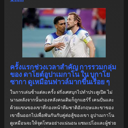
ครั้งแรกช่วงเวลาสําคัญ การรวมกลุ่ม
ของ ดาโยต์อูปาเมกาโน ใน บูกาโย
ซากา ดูเหมือนฟาวล์มากขึ้นเรื่อย ๆ
ในการเล่นซ้ําแต่ละครั้ง ฝรั่งเศสบุกไปทําประตูเปิด ไม่
นานหลังจากนั้นกองหลังคนเดิมก็ถูกแฮร์รี่ เคนปั่นและ
ด้วยแขนของเขาที่กองหน้าทีมชาติอังกฤษและขาของ
เขายื่นออกไปเพื่อพันกันกับคู่ต่อสู้ของเขา อูปาเมกาโน
ดูเหมือนจะให้จุดโทษอย่างแน่นอน แซมเปโอและผู้ช่วย