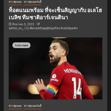
ข่าวฟุตบอล
ข่าวฟุตบอลวันนี้
ท็อตแนมพร้อม ที่จะเซ็นสัญญากับ อเลโฮ
เบลิซ ทีมชาติอาร์เจนตินา
สิงหาคม 5, 2023
admin_xn__12c4bmadd3apqb0ay0fwc4cxb2kpa4m
1 min read
ข่าวฟุตบอล
ข่าวฟุตบอลวันนี้