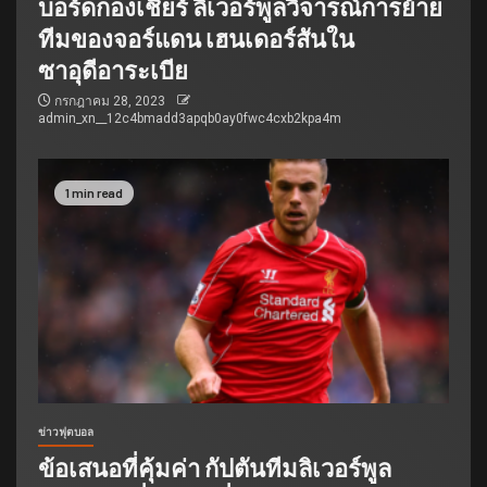
บอร์ดกองเชียร์ ลิเวอร์พูลวิจารณ์การย้าย
ทีมของจอร์แดน เฮนเดอร์สันใน
ซาอุดีอาระเบีย
กรกฎาคม 28, 2023
admin_xn__12c4bmadd3apqb0ay0fwc4cxb2kpa4m
1 min read
ข่าวฟุตบอล
ข้อเสนอที่คุ้มค่า กัปตันทีมลิเวอร์พูล