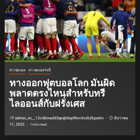
ข่าวฟุตบอล
ข่าวฟุตบอลวันนี้
ทางออกฟุตบอลโลก มันผิด
พลาดตรงไหนสําหรับทรี
ไลออนส์กับฝรั่งเศส
admin_xn__12c4bmadd3apqb0ay0fwc4cxb2kpa4m
ธันวาคม
1 min read
11, 2022