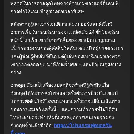
พลาดในการดวลจุดโทษช่วงท้ายเกมของแฮร์รี่ เคน ที่
อาจทําให้เกมเข้าสู่ช่วงต่อเวลาพิเศษ
หลังจากดูผู้เล่นอาร์เจนตินาและเนเธอร์แลนด์เริ่มมี
อาการเจ็บในรอบก่อนรองชนะเลิศเมื่อ 24 ชั่วโมงก่อน
หน้านี้ แกเร็ธ เซาธ์เกตกัดลิ้นของเขาเมื่อเขาถูกถาม
เกี่ยวกับผลงานของผู้ตัดสินวิลตันแซมเปโอผู้ช่วยของเขา
และผู้ช่วยผู้ตัดสินวิดีโอ แต่ผู้เล่นของเขาฉีกผมของพวก
เขาออกตลอด 90 นาทีกับฝรั่งเศส – และด้วยเหตุผลบาง
อย่าง
อาจดูเหมือนเป็นเรื่องแปลกที่จะตําหนิผู้ตัดสินเมื่อ
อังกฤษได้รับการลงโทษสองครั้งต่อการป้องกันแชมป์
แต่การตัดสินใจที่โดดเด่นหลายครั้งอาจเปลี่ยนเส้นทาง
ของการเสมอกันครั้งนี้ – และความท้าทายที่ไม่ได้รับ
โทษหลายครั้งทําให้ฝรั่งเศสหยุดการเล่นเกมรุกของ
อังกฤษซ้ําแล้วซ้ําอีก
https://โปรแกรมฟุตบอลวัน
นี้.com