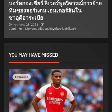
บอร์ดกองเชียร์ ลิเวอร์พูลวิจารณ์การย้าย
ทีมของจอร์แดน เฮนเดอร์สันใน
ซาอุดีอาระเบีย
กรกฎาคม 28, 2023
admin_xn__12c4bmadd3apqb0ay0fwc4cxb2kpa4m
YOU MAY HAVE MISSED
1 min read