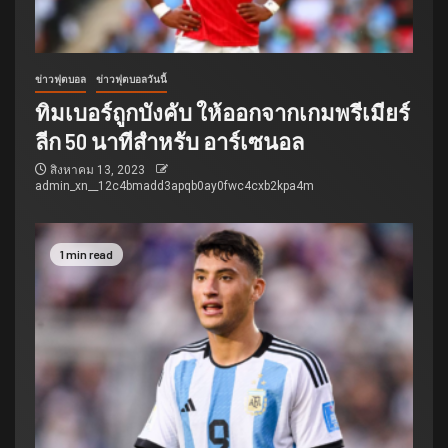
ข่าวฟุตบอล
ข่าวฟุตบอลวันนี้
ทิมเบอร์ถูกบังคับ ให้ออกจากเกมพรีเมียร์
ลีก 50 นาทีสำหรับ อาร์เซนอล
สิงหาคม 13, 2023
admin_xn__12c4bmadd3apqb0ay0fwc4cxb2kpa4m
1 min read