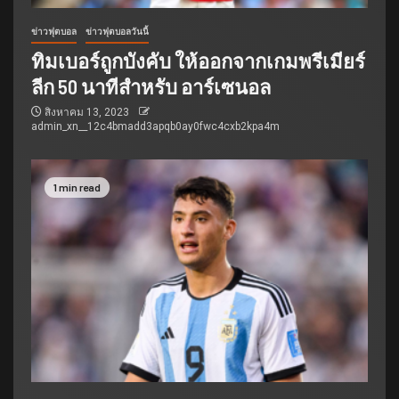
ข่าวฟุตบอล
ข่าวฟุตบอลวันนี้
ทิมเบอร์ถูกบังคับ ให้ออกจากเกมพรีเมียร์
ลีก 50 นาทีสำหรับ อาร์เซนอล
สิงหาคม 13, 2023
admin_xn__12c4bmadd3apqb0ay0fwc4cxb2kpa4m
1 min read