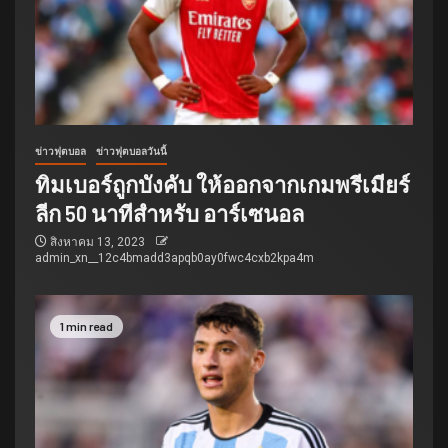
ข่าวฟุตบอล
ข่าวฟุตบอลวันนี้
ทิมเบอร์ถูกบังคับ ให้ออกจากเกมพรีเมียร์
ลีก 50 นาทีสำหรับ อาร์เซนอล
สิงหาคม 13, 2023
admin_xn__12c4bmadd3apqb0ay0fwc4cxb2kpa4m
1 min read