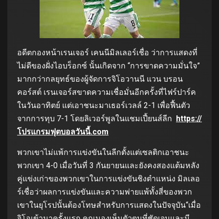
อดีตกองหน้าเรนเจอร์ เคนนีมิลเลอร์เชื่อ ว่าการแสดงที่
ไม่ดีของฝั่งไอบร็อกซ์ นั้นเกิดจาก “การขาดความมั่นใจ”
มากกว่ากลยุทธ์ของผู้จัดการจิโอวานนี แวน บรอน
คอร์สต์ เรนเจอร์สขาดความเชื่อมั่นอีกครั้งที่ไฟร์ปาร์ค
ในวันอาทิตย์ แต่เอาชนะมาเธอร์เวลล์ 2-1 เพื่อฟื้นตัว
จากการทุบ 7-1 โดยลิเวอร์พูลในแชมเปี้ยนส์ลีก
https://
โปรแกรมฟุตบอลวันนี้.com
พวกเขาไม่แพ้การแข่งขันในลีกตั้งแต่เซลติกเอาชนะ
พวกเขา 4-0 เมื่อวันที่ 3 กันยายนและยังคงสองแต้มหลัง
คู่แข่งเก่าของพวกเขาในการแข่งขันชิงตำแหน่ง มิลเลอ
ร์เชื่อว่าผลการแข่งขันและความพ่ายแพ้ทั้งสี่ของพวก
เขาในยุโรปนั้นต้องโทษสำหรับการแสดงในปัจจุบัน“เมื่อ
จิโอเข้ามาครั้งแรก คุณมองเห็นตัวตนที่ชัดเจนและมี