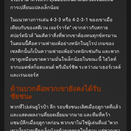
การเปลี่ยนแปลงเล็กน้อย
ในแนวทางการเล่น 4-3-3 หรือ 4-2-3-1 ของเขาเมื่อ
เทียบกับของสตีเวน เจอร์ราร์ด” เขากล่าวกับสกาย
สปอร์ตนิวส์ “ผมคิดว่าสิ่งที่พวกเขาต้องทนทุกข์ทรมาน
ในตอนนี้คือความพ่ายแพ้อย่างหนักในยุโรป เกมของ
เซลติกนั้นก็เป็นความพ่ายแพ้อย่างหนักเช่นกัน และพวก
เขาดูเหมือนขาดความมั่นใจเล็กน้อยในขณะนี้ ไฮไลท์
จากแมตช์สก็อตแลนด์ พรีเมียร์ชิพ ระหว่างมาเธอร์เวลล์
และเรนเจอร์ส
ด้านบวกคือพวกเขายังคงได้รับ
ชัยชนะ
พวกที่ไปเล่นยูโรป้า ลีก รอบชิงชนะเลิศเมื่อฤดูกาลที่แล้ว
และแสดงผลงานที่ยอดเยี่ยมมากมาย และทีมที่คว้า
แชมป์ลีกเมื่อฤดูกาลก่อน พวกเขาไม่ใช่ผู้เล่นที่แย่ “พวก
เขาเจ็บปวดเพียงเล็กน้อยด้วยเหตุผลใดก็ตาม แต่พวกเขา