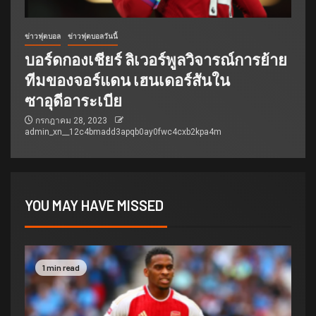
ข่าวฟุตบอล
ข่าวฟุตบอลวันนี้
บอร์ดกองเชียร์ ลิเวอร์พูลวิจารณ์การย้าย
ทีมของจอร์แดน เฮนเดอร์สันใน
ซาอุดีอาระเบีย
กรกฎาคม 28, 2023
admin_xn__12c4bmadd3apqb0ay0fwc4cxb2kpa4m
YOU MAY HAVE MISSED
1 min read