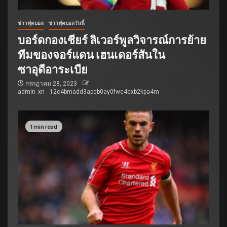
ข่าวฟุตบอล
ข่าวฟุตบอลวันนี้
บอร์ดกองเชียร์ ลิเวอร์พูลวิจารณ์การย้าย
ทีมของจอร์แดน เฮนเดอร์สันใน
ซาอุดีอาระเบีย
กรกฎาคม 28, 2023
admin_xn__12c4bmadd3apqb0ay0fwc4cxb2kpa4m
1 min read