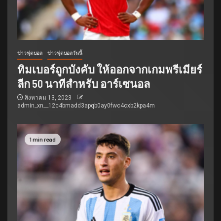
ข่าวฟุตบอล
ข่าวฟุตบอลวันนี้
ทิมเบอร์ถูกบังคับ ให้ออกจากเกมพรีเมียร์
ลีก 50 นาทีสำหรับ อาร์เซนอล
สิงหาคม 13, 2023
admin_xn__12c4bmadd3apqb0ay0fwc4cxb2kpa4m
1 min read