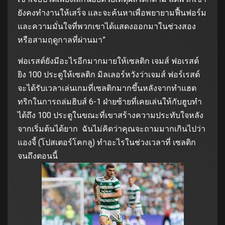
ยังคงทำงานให้เสร็จ และจะค้นหาเพื่อพยายามฟื้นฟอร์ม
และความมั่นใจที่พวกเขาได้แสดงออกมาในช่วงสอง
หรือสามฤดูกาลที่ผ่านมา”
ฟอเรสต์ยังมีอะไรอีกมากมายให้เซลติก เจมส์ ฟอเรสต์
ยิง 100 ประตูให้เซลติก มิลเลอร์หวังว่าเจมส์ ฟอร์เรสต์
จะได้รับเวลาเล่นเกมที่เซลติกมากขึ้นหลังจากทำแฮต
ทริกในการถล่มฮิบส์ 6-1 ฝ่ายซ้ายที่เคยเล่นให้กับฮูบทำ
ได้ถึง 100 ประตูในขณะที่เขาสร้างความประทับใจหลัง
จากเริ่มต้นได้ยาก ฉันไม่คิดว่าคุณจะถามมากเกินไปว่า
แองจี้ (โปสเตอร์โคกลู) ทำอะไรในช่วงเวลาที่ เซลติก
จนถึงตอนนี้