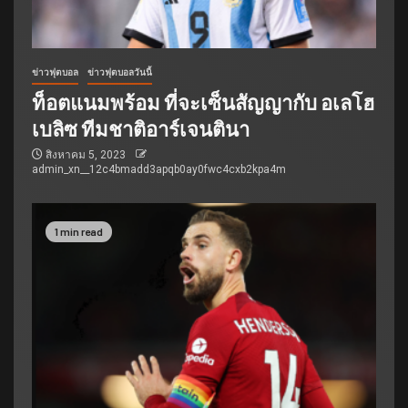
ข่าวฟุตบอล
ข่าวฟุตบอลวันนี้
ท็อตแนมพร้อม ที่จะเซ็นสัญญากับ อเลโฮ
เบลิซ ทีมชาติอาร์เจนตินา
สิงหาคม 5, 2023
admin_xn__12c4bmadd3apqb0ay0fwc4cxb2kpa4m
1 min read