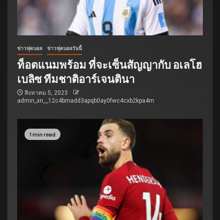
ข่าวฟุตบอล
ข่าวฟุตบอลวันนี้
ท็อตแนมพร้อม ที่จะเซ็นสัญญากับ อเลโฮ
เบลิซ ทีมชาติอาร์เจนตินา
สิงหาคม 5, 2023
admin_xn__12c4bmadd3apqb0ay0fwc4cxb2kpa4m
1 min read