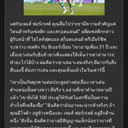
แต่กับเจมส์ ฟอร์เรสต์ คุณลืมไปว่าเขามีความสำคัญแค่
ไหนสำหรับเซลติก และสกอตแลนด์” อดีตเซลติกกล่าว
ผู้รับหน้าที่ ไฮไลท์ฟุตบอล สก็อตแลนด์ พรีเมียร์ชิพ
ระหว่าง เซลติก กับ ฮิเบอร์เนี่ยน “เขาอายุเพียง 31 ปี และ
เมื่อเขาเล่นกับฮิบส์ เขาเพิ่งแสดงให้เห็นว่าเขาสามารถ
ทำอะไรได้บ้าง ผมคิดว่าเขาเหมาะสมจริงๆ ดีมากกับสิ่ง
ที่แองจี้ ต้องการเล่น และคุณเห็นแล้วในวันเสาร์นี้
“เขาเป็นภัยคุกคามต่อประตูอย่างต่อเนื่อง เขาเล่น
ตำแหน่งนั้นทางขวา ดีจริง ๆ อย่างที่เขาทำมาหลายปี
แล้ว “เขายิงได้ 100 ประตูให้กับสโมสรซึ่งเป็นความ
สำเร็จที่เหลือเชื่อ” “ฉันคิดว่ามันอาจจะน่ากลัวจริงๆ ถ้า
คุณมีโจต้า อยู่ข้างหนึ่งและ เจมส์ ฟอร์เรสต์ อยู่อีกด้าน
หนึ่ง “ดังนั้น ฉันคิดว่าอาจมีสัญญาณเล็กน้อยว่าบางที