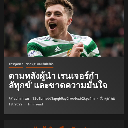
ข่าวฟุตบอล
ข่าวฟุตบอลพรีเมียร์ลีก
ตามหลังผู้นำ เรนเจอร์กำ
ลัทุกข์’ และขาดความมั่นใจ
admin_xn__12c4bmadd3apqb0ay0fwc4cxb2kpa4m
ตุลาคม
1 min read
18, 2022