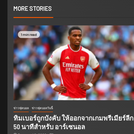
MORE STORIES
1 min read
ข่าวฟุตบอล
ข่าวฟุตบอลวันนี้
ทิมเบอร์ถูกบังคับ ให้ออกจากเกมพรีเมียร์ลีก
50 นาทีสำหรับ อาร์เซนอล