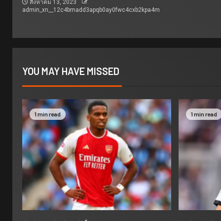
สิงหาคม 13, 2023
admin_xn__12c4bmadd3apqb0ay0fwc4cxb2kpa4m
YOU MAY HAVE MISSED
1 min read
1 min read