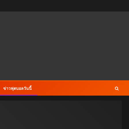
ข่าวฟุตบอลวันนี้