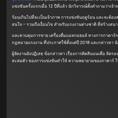
แข่งขันครั้งแรกเมื่อ 12 ปีที่แล้ว นักวิจารณ์ตั้งคําถามว่าเ
ร้อนเกินไปที่จะเป็นเจ้าภาพ การแข่งขันฤดูร้อน และจะต้อง
สนใจ – รวมถึงเงื่อนไข สําหรับแรงงานต่างชาติ ที่สร้างส
และควบคุมการขาย เครื่องดื่มแอลกอฮอล์ ทางการกาตาร์กล่
กฎหมายแรงงาน ที่ประกาศใช้ตั้งแต่ปี 2018 และกล่าวหา น
ผู้จัดงานยังปฏิเสธ ข้อกล่าวหา เรื่องการติดสินบนเพื่อ ลิด
สะสมตัว ของการแข่งขันทําให้ ความพยายามของกาตาร์ ใน