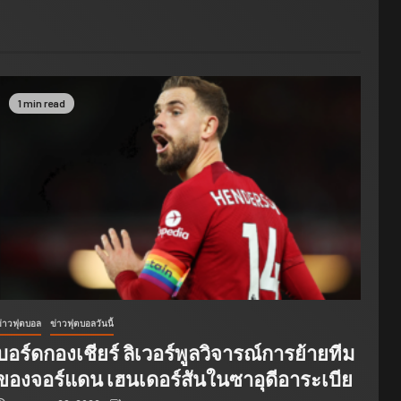
1 min read
ข่าวฟุตบอล
ข่าวฟุตบอลวันนี้
บอร์ดกองเชียร์ ลิเวอร์พูลวิจารณ์การย้ายทีม
ของจอร์แดน เฮนเดอร์สันในซาอุดีอาระเบีย