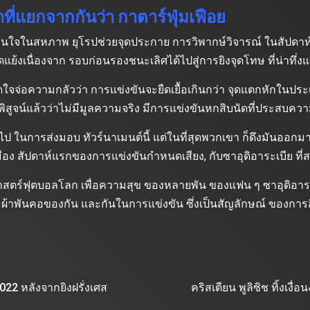
่แยกจากกันว่า กาตาร์ฟุ่มเฟือย
ัดสินใจในสหภาพ ยุโรปช่วยจุดประกาย การวิพากษ์วิจารณ์ ในสัปดาห์
งเนื่องจาก รอบก่อนรองชนะเลิศได้ไปสู่การยิงจุดโทษ ที่น่าทึ่ง
จ่อความกลัวว่า การแข่งขันจะยืดเยื้อเกินกว่า จุดแตกหักในประเทศ
จน์แล้วว่าไม่มีมูลความจริง มีการแข่งขันหกสิบนัดที่ประสบความสํ
นการส่งมอบ ทัวร์นาเมนต์นี้ แต่ในที่สุดพวกเขา ก็ดึงมันออกมา โ
อง สัปดาห์แรกของการแข่งขันกําหนดเสียง, กับซาอุดิอาระเบีย ที
ิศาสตร์ฟุตบอลโลก เพื่อความสุข ของหลายพัน ของแฟน ๆ ซาอุดิอาระเ
ผ้าพันคอของกัน และกันในการแข่งขัน ซึ่งเป็นสัญลักษณ์ ของการส
22 หลังจากยิงฝรั่งเศส
คริสเตียน พูลิซิช ทิ้งเงื