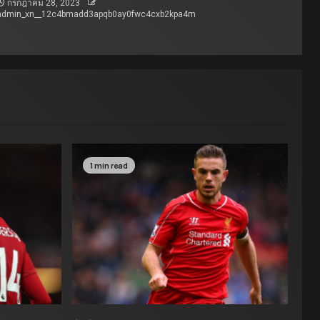
กรกฎาคม 28, 2023
admin_xn__12c4bmadd3apqb0ay0fwc4cxb2kpa4m
1 min read