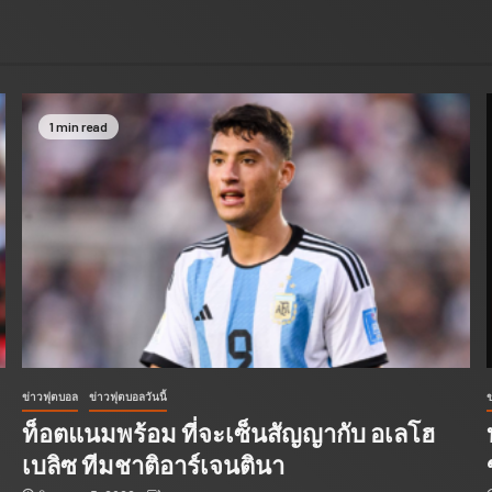
1 min read
ข่าวฟุตบอล
ข่าวฟุตบอลวันนี้
ท็อตแนมพร้อม ที่จะเซ็นสัญญากับ อเลโฮ
เบลิซ ทีมชาติอาร์เจนตินา