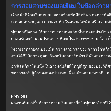
การสอบสวนของเบลเยียม ในข้อกล่าวหาที
เจ้าหน้าที่ด้วยเงินสดและ ของขวัญเพื่อมีอิทธิพล ต่อการต
ความกล้าหาญและความอกหัก ในสนามได้ช่วยหรี่ ความขัดแย้
ฟุตบอลเปิดทาง ให้สองรอบรองชนะเลิศ ที่รอคอยอย่างใจ จดใจ
ศาสตร์และจํานวนประชากร ที่จะเป็นเจ้าภาพฟุตบอลโลก ก็พิสู
“พวกเราหลายคนประเมิน ความสามารถของ กาตาร์ต่ําเกินไป ใ
งานได้ดี” นักการทูตตะวันตกในกาตาร์กล่าว กีฬาและการเมื
อาร์เจนตินาในหนึ่ง ในอารมณ์เสียที่ใหญ่ที่สุด ของประวัต
ของกาตาร์. ผู้นําของสองประเทศ เพื่อนบ้านสวมธงชาติ และ
Previous
ผลงานอันน่าทึ่ง ทำลายความเงียบของสื่อในฟุตบอลโลกปี 20