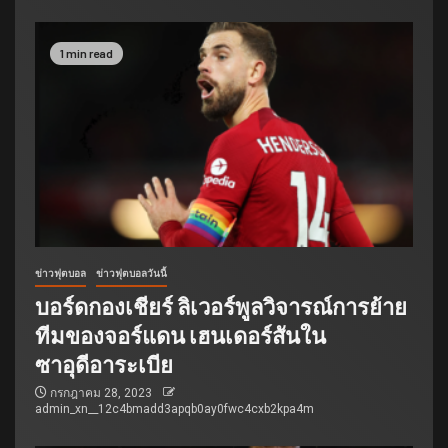
1 min read
ข่าวฟุตบอล
ข่าวฟุตบอลวันนี้
บอร์ดกองเชียร์ ลิเวอร์พูลวิจารณ์การย้าย
ทีมของจอร์แดน เฮนเดอร์สันใน
ซาอุดีอาระเบีย
กรกฎาคม 28, 2023
admin_xn__12c4bmadd3apqb0ay0fwc4cxb2kpa4m