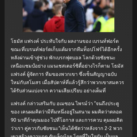
โธมัส แฟรงค์ ประทับใจกับ ผลงานของ เบรนท์ฟอร์ด
ขณะที่เบรนท์ฟอร์ดเก็บแต้มจากทีมท็อปโฟร์ได้อีกครั้ง
หลังผ่านเข้าสู่ช่วง พักเบรกฟุตบอล โลกด้วยชัยชนะ
เหนือแชมป์อย่าง แมนเชสเตอร์ซิตี้อย่างไรก็ตาม โธมัส
แฟรงค์ ผู้จัดการ ทีมของพวกเขา ซึ่งเซ็นสัญญาฉบับ
ใหม่กับสโมสร เมื่อสัปดาห์ที่แล้วรู้สึกว่าพวกเขาสมควร
ได้รับส่วนแบ่งจาก ความเสียเปรียบ อย่างเต็มที่
แฟรงค์ กล่าวเสริมกับ อเมซอน ไพรม์ว่า “จนถึงประตู
ของ เคนผมคิดว่ามีทีมหนึ่งอยู่ในสนาม ผมคิดว่าตลอด
90 นาทีถ้าคุณมอง ไปที่โอกาส และการควบ คุมผมคิด
ว่าเรา คู่ควรกับชัยชนะ”เห็นได้ชัดว่าหลังจาก 2-2 พวก
เขาสร้างความกด ดันเล็กน้อย โดยที่ในใจมัน เป็นผล