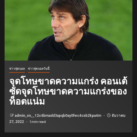
ข่าวฟุตบอล
ข่าวฟุตบอลวันนี้
จุดโทษขาดความแกร่ง คอนเต้
ซัดจุดโทษขาดความแกร่งของ
ท็อตแน่ม
admin_xn__12c4bmadd3apqb0ay0fwc4cxb2kpa4m
ธันวาคม
1 min read
27, 2022