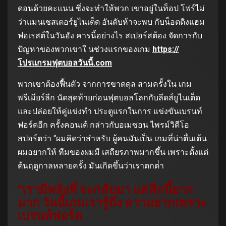
ดอนด้วยคะแนน ซึ่งจะทําให้พวก เขาอยู่ในท็อป โฟร์ไม่
ว่าแมนเชสเตอร์ยูไนเต็ด อันดับห้าจะพบ กับน็อตติงแฮม
ฟอเรสต์ในวันอัง คารนี้อย่างไร สเปอร์สต้อง จัดการกับ
ปัญหาของพวกเขาใ นช่วงแรกของเกม
https://
โปรแกรมฟุตบอลวันนี้.com
พวกเขาต้องฟื้นตัว จากการขาดดุล สามครั้งใน เกม
พรีเมียร์ลีก นัดสุดท้ายก่อนฟุตบอลโลกกับลีดส์ยูไนเต็ด
และปล่อยให้คู่แข่งทํา ประตูแรกในการ แข่งขันเบรนท์
ฟอร์ดอีก ครั้งคอนเต้ กล่าวกับอเมซอน ไพรม์วิดีโอ
สปอร์ตว่า “ผมคิดว่าสําหรับ ผู้คนมันเป็น เกมที่น่าตื่นเต้น
ผมอยากให้ ทีมของผมมี เสถียรภาพมากขึ้น เพราะตั้งแต่
ต้นฤดูกาลหลายครั้ง มันเกิดขึ้นว่าเราตกต่ํา
“เรามีพลังที่ จะกลับมา แต่ลีกนี้ยาก
มาก วันนี้เกมเรารู้ถึง ความยากเพราะ
เบรนท์ฟอร์ด