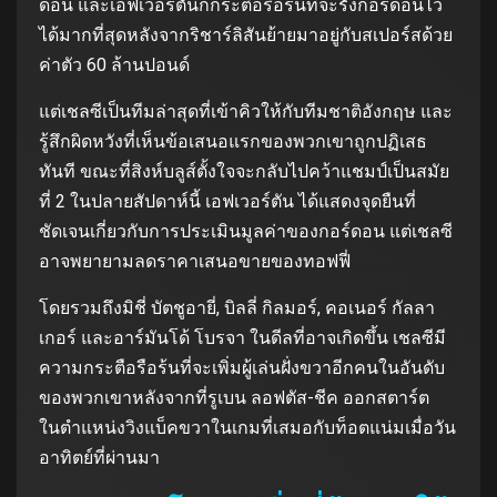
ดอน และเอฟเวอร์ตันก็กระตือรือร้นที่จะรั้งกอร์ดอนไว้
ได้มากที่สุดหลังจากริชาร์ลิสันย้ายมาอยู่กับสเปอร์สด้วย
ค่าตัว 60 ล้านปอนด์
แต่เชลซีเป็นทีมล่าสุดที่เข้าคิวให้กับทีมชาติอังกฤษ และ
รู้สึกผิดหวังที่เห็นข้อเสนอแรกของพวกเขาถูกปฏิเสธ
ทันที ขณะที่สิงห์บลูส์ตั้งใจจะกลับไปคว้าแชมป์เป็นสมัย
ที่ 2 ในปลายสัปดาห์นี้ เอฟเวอร์ตัน ได้แสดงจุดยืนที่
ชัดเจนเกี่ยวกับการประเมินมูลค่าของกอร์ดอน แต่เชลซี
อาจพยายามลดราคาเสนอขายของทอฟฟี่
โดยรวมถึงมิชี่ บัตชูอายี่, บิลลี่ กิลมอร์, คอเนอร์ กัลลา
เกอร์ และอาร์มันโด้ โบรจา ในดีลที่อาจเกิดขึ้น เชลซีมี
ความกระตือรือร้นที่จะเพิ่มผู้เล่นฝั่งขวาอีกคนในอันดับ
ของพวกเขาหลังจากที่รูเบน ลอฟตัส-ชีค ออกสตาร์ต
ในตําแหน่งวิงแบ็คขวาในเกมที่เสมอกับท็อตแน่มเมื่อวัน
อาทิตย์ที่ผ่านมา