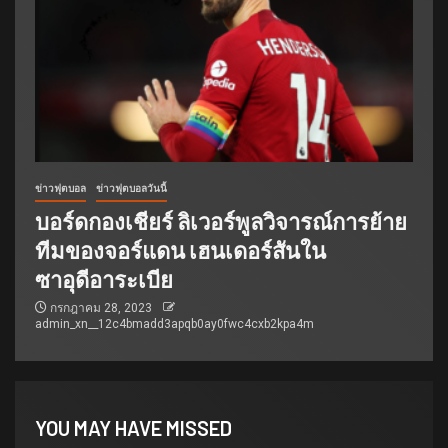
ข่าวฟุตบอล
ข่าวฟุตบอลวันนี้
บอร์ดกองเชียร์ ลิเวอร์พูลวิจารณ์การย้าย
ทีมของจอร์แดน เฮนเดอร์สันใน
ซาอุดีอาระเบีย
กรกฎาคม 28, 2023
admin_xn__12c4bmadd3apqb0ay0fwc4cxb2kpa4m
YOU MAY HAVE MISSED