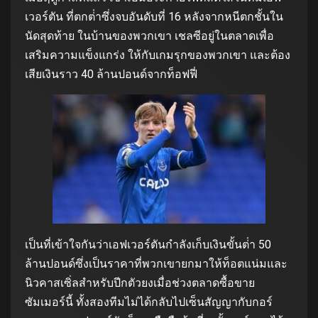
เวอร์ตัน ที่ตกต่ําซึ่งจบอันดับที่ 16 หลังจากหนีตกชั้นใน
นัดสุดท้าย ในบ้านของพวกเขา เชลซีอยู่ในตลาดเพื่อ
เสริมความแข็งแกร่ง ให้กับเกมรุกของพวกเขา และต้อง
เสียเงินราว 40 ล้านปอนด์จากท็อฟฟี่
เป็นที่เข้าใจกันว่าเอฟเวอร์ตันกําลังเก็บเงินขั้นต่ํา 50
ล้านปอนด์ซึ่งเป็นราคาที่พวกเขายกมาให้ท็อตแน่มและ
นิวคาสเซิ่ลสําหรับปีกตัวยงเมื่อช่วงตลาดซื้อขาย
ซัมเมอร์นี้ ทั้งสองทีมไม่ได้กลับไปเซ็นสัญญากับกอร์