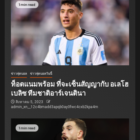
1 min read
ข่าวฟุตบอล
ข่าวฟุตบอลวันนี้
ท็อตแนมพร้อม ที่จะเซ็นสัญญากับ อเลโฮ
เบลิซ ทีมชาติอาร์เจนตินา
สิงหาคม 5, 2023
admin_xn__12c4bmadd3apqb0ay0fwc4cxb2kpa4m
1 min read