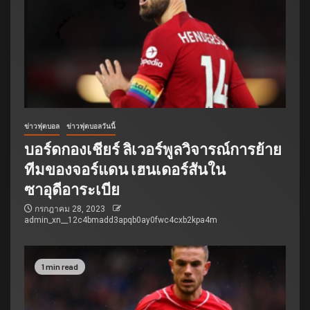
ข่าวฟุตบอล
ข่าวฟุตบอลวันนี้
บอร์ดกองเชียร์ ลิเวอร์พูลวิจารณ์การย้าย
ทีมของจอร์แดน เฮนเดอร์สันใน
ซาอุดีอาระเบีย
กรกฎาคม 28, 2023
admin_xn__12c4bmadd3apqb0ay0fwc4cxb2kpa4m
1 min read