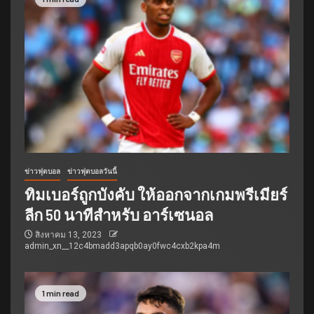
ข่าวฟุตบอล
ข่าวฟุตบอลวันนี้
ทิมเบอร์ถูกบังคับ ให้ออกจากเกมพรีเมียร์
ลีก 50 นาทีสำหรับ อาร์เซนอล
สิงหาคม 13, 2023
admin_xn__12c4bmadd3apqb0ay0fwc4cxb2kpa4m
1 min read