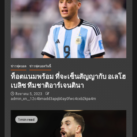
ข่าวฟุตบอล
ข่าวฟุตบอลวันนี้
ท็อตแนมพร้อม ที่จะเซ็นสัญญากับ อเลโฮ
เบลิซ ทีมชาติอาร์เจนตินา
สิงหาคม 5, 2023
admin_xn__12c4bmadd3apqb0ay0fwc4cxb2kpa4m
1 min read