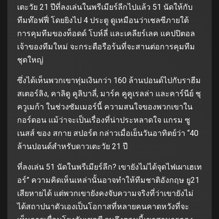
เตะวัย 21 ปีที่ลงเล่นในพรีเมียร์ลีกไปแล้ว 51 นัดให้กับ
ทีมท๊อฟฟี่ โดยยิงไป 4 ประตู ดูเหมือนว่าเชลซีภายใต้
การคุมทีมของท็อดด์ โบห์ลี่ และเคลียร์เลค แคปปิตอล
เจ้าของทีมใหม่ จะกระตือรือร้นที่จะสานต่อการคุมทีม
ชุดใหญ่
ซึ่งได้เห็นพวกเขาทุ่มเงินกว่า 160 ล้านปอนด์ไปกับราฮีม
สเตอร์ลิง, คาลิดู คูลิบาลี่, มาร์ค คูคูเรลล่า และคาร์นีย์ ชุ
ควูเมก้า ในช่วงซัมเมอร์นี้ ความสนใจของพวกเขาใน
กอร์ดอน แม้ว่าจะเป็นเรื่องที่น่าประหลาดใจ แกรม ซู
เนสส์ ของ สกาย สปอร์ต กล่าวเมื่อเย็นวันอาทิตย์ว่า “40
ล้านปอนด์สําหรับดาวเตะวัย 21 ปี
ที่ลงเล่น 51 นัดในพรีเมียร์ลีก? เขายังไม่ได้จุดไฟเผาเฮเท
อร์” ความคิดเห็นเหล่านั้นอาจทําให้ทีมชาติอังกฤษ ยู21
เสียหายได้ แต่พวกเขายังคงจับความจริงที่ว่าเขายังไม่
ได้สถาปนาตัวเองเป็นโอกาสที่หลายคนคาดหวังที่จะ