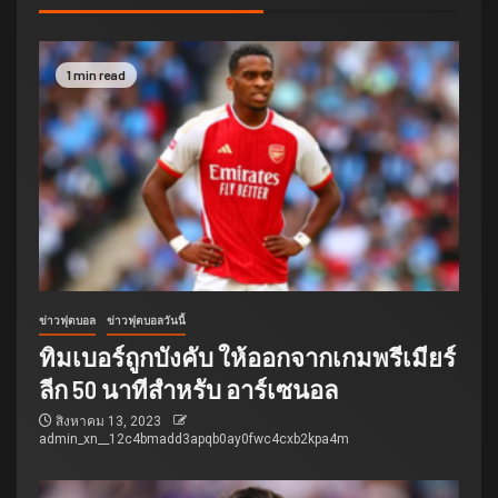
1 min read
ข่าวฟุตบอล
ข่าวฟุตบอลวันนี้
ทิมเบอร์ถูกบังคับ ให้ออกจากเกมพรีเมียร์
ลีก 50 นาทีสำหรับ อาร์เซนอล
สิงหาคม 13, 2023
admin_xn__12c4bmadd3apqb0ay0fwc4cxb2kpa4m