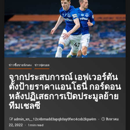
ข่าวซื้อขายนักเตะ
ข่าวฟุตบอล
จากประสบการณ์ เอฟเวอร์ตัน
ตั้งป้ายราคาแอนโธนี่ กอร์ดอน
หลังปฏิเสธการเปิดประมูลย้าย
ทีมเชลซี
admin_xn__12c4bmadd3apqb0ay0fwc4cxb2kpa4m
สิงหาคม
1 min read
22, 2022