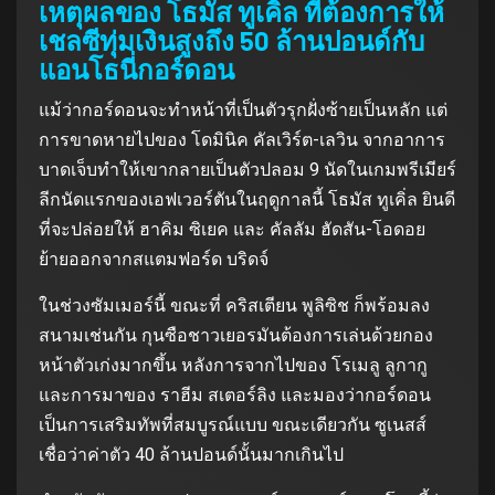
เหตุผลของ โธมัส ทูเคิ่ล ที่ต้องการให้
เชลซีทุ่มเงินสูงถึง 50 ล้านปอนด์กับ
แอนโธนี่กอร์ดอน
แม้ว่ากอร์ดอนจะทําหน้าที่เป็นตัวรุกฝั่งซ้ายเป็นหลัก แต่
การขาดหายไปของ โดมินิค คัลเวิร์ต-เลวิน จากอาการ
บาดเจ็บทําให้เขากลายเป็นตัวปลอม 9 นัดในเกมพรีเมียร์
ลีกนัดแรกของเอฟเวอร์ตันในฤดูกาลนี้ โธมัส ทูเคิ่ล ยินดี
ที่จะปล่อยให้ ฮาคิม ซิเยค และ คัลลัม ฮัดสัน-โอดอย
ย้ายออกจากสแตมฟอร์ด บริดจ์
ในช่วงซัมเมอร์นี้ ขณะที่ คริสเตียน พูลิซิช ก็พร้อมลง
สนามเช่นกัน กุนซือชาวเยอรมันต้องการเล่นด้วยกอง
หน้าตัวเก่งมากขึ้น หลังการจากไปของ โรเมลู ลูกากู
และการมาของ ราฮีม สเตอร์ลิง และมองว่ากอร์ดอน
เป็นการเสริมทัพที่สมบูรณ์แบบ ขณะเดียวกัน ซูเนสส์
เชื่อว่าค่าตัว 40 ล้านปอนด์นั้นมากเกินไป