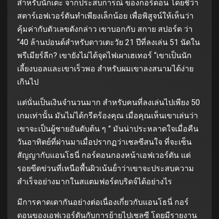
สําหรับนักเตะ จากประสบการณ์ ของกอร์ดอน โดยชี้ว่า
สตาร์เอฟเวอร์ตันทําเพียงเล็กน้อย เพื่อพิสูจน์ให้เห็นว่า
คุ้มค่ากับตัวเลขดังกล่าว เขาบอกกับ สกาย สปอร์ต ว่า
“40 ล้านปอนด์สําหรับดาวเตะวัย 21 ปีที่ลงเล่น 51 นัดใน
พรีเมียร์ลีก? เขายังไม่ได้จุดไฟเผาเฮเทอร์ “เขาเป็นนัก
เลี้ยงบอลและเขาเร็วพอ สําหรับผมเขาลงสนามได้ง่าย
เกินไป
แต่นั่นเป็นเงินจํานวนมาก สําหรับคนที่ลงเล่นไปเพียง 50
เกมเท่านั้น มันไม่ได้กรีดร้องคุณ เมื่อคุณเห็นเขาเล่นว่า
เขาจะเป็นผู้ชายอันดับต้น ๆ ” มันน่าประหลาดใจเมื่อคืน
วันอาทิตย์ที่ผ่านมาเมื่อปรากฏว่าเชลซีสนใจ ที่จะเซ็น
สัญญากับแอนโธนี่ กอร์ดอนกองหน้าเอฟเวอร์ตัน แต่
รอยขีดข่วนที่เหนือพื้นผิวเน้นย้ําว่าเขาจะประสบความ
สําเร็จอย่างมากในสแตมฟอร์ดบริดจ์ได้อย่างไร
มีการคาดเดากันอย่างต่อเนื่องเกี่ยวกับแอนโธนี่ กอร์
ดอนของเอฟเวอร์ตันกับการย้ายไปเชลซี โดยมีรายงาน