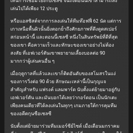
เห็นการเชื่อมโยงกับเชลซี จนถึงตอนนี้เขาสามารถลง
เล่นไปได้เพียง 12 ประตู
หรือแอสซิสต์จากการลงเล่นให้ทีมท๊อฟฟี่ 62 นัด แต่การ
เกาเหนือพื้นผิวนั้นยิ่งตอกย้ําถึงศักยภาพที่ดึงดูดสเปอร์
สก่อนหน้านี้ และตอนนี้เชลซี หนึ่งในสินทรัพย์ที่ดีที่สุด
ของเขา คือความเร็วและทักษะของเขาอย่างไม่ต้อง
สงสัย ที่เอฟเวอร์ตันเขาพยายามเลี้ยงบอลต่อ 90
มากกว่าผู้เล่นคนอื่น ๆ
เมื่อฤดูกาลที่แล้วและเขาก็ติดอันดับของสโมสรในแง่
ของการวิ่งต่อ 90 ด้วย ลักษณะเหล่านี้เป็นกุญแจ
สําคัญสําหรับ แฟรงค์ แลมพาร์ด นับตั้งแต่ย้ายมาอยู่กับ
เอฟเวอร์ตัน และมันบอกได้เลยว่ากอร์ดอน เป็นนักเตะ
เพียงคนเดียวที่ได้ลงเล่นในทุกๆ เกมภายใต้การคุมทีม
ของอดีตกุนซือเชลซี
นับตั้งแต่ย้ายมาร่วมทีมเมอร์ซีย์ไซด์ เมื่อเดือนมกราคม