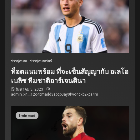
ข่าวฟุตบอล
ข่าวฟุตบอลวันนี้
ท็อตแนมพร้อม ที่จะเซ็นสัญญากับ อเลโฮ
เบลิซ ทีมชาติอาร์เจนตินา
สิงหาคม 5, 2023
admin_xn__12c4bmadd3apqb0ay0fwc4cxb2kpa4m
1 min read