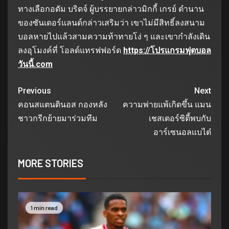
ทางเลือกอดัม บริดจ์ ผู้บรรยายกล่าวมิกกี้ เกรย์ ตำนาน
ของซันเดอร์แลนด์กล่าวเสริมว่า เขาไม่มีสิทธิ์ลงสนาม
บอลหายไปแล้วสามความท้าทายโง่ ๆ และเขากำลังเดิน
ลงอุโมงค์ที่ โอลด์แทรฟฟอร์ด
https://โปรแกรมฟุตบอล
วันนี้.com
Previous
Next
คอนสแตนตินอส กองหลัง
ความพ่ายแพ้เกิดขึ้น แมน
ชาวกรีกย้ายมาร่วมทีม
เชสเตอร์ซิตี้พบกับ
อาร์เซนอลแบไต๋
MORE STORIES
1 min read