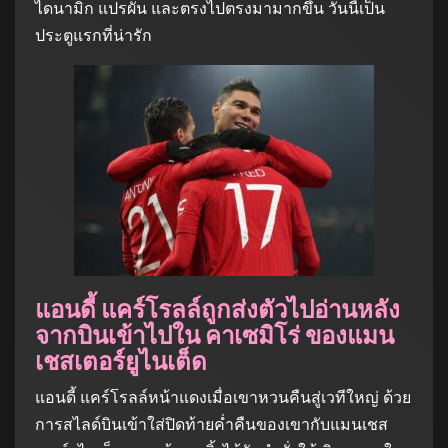
ไดนามิก แปรผัน และตรงไปตรงมามากขึ้น วันนี้เป็น
ประตูแรกที่น่ารัก
แอนดี้ แคร์โรลล์ถูกส่งตัวไปอ่านหลัง
จากบินเข้าไปใน คาเซมิโร่ ของแมน
เชสเตอร์ยูไนเต็ด
แอนดี้ แคร์โรลล์หน้าแดงเมื่อเขาหวนคืนสู่เวทีใหญ่ ด้วย
การสไลด์บินเข้าใส่ปิดท้ายค่ำคืนของเขากับแมนเชส