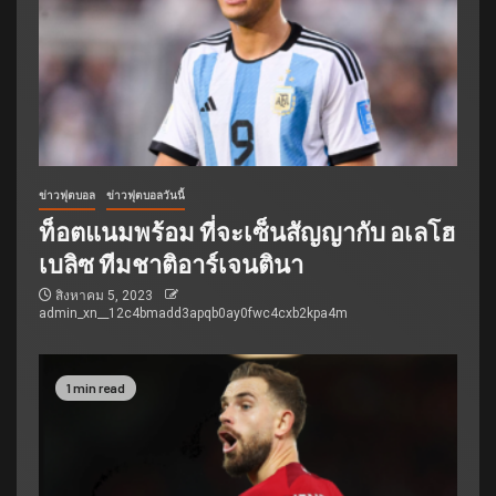
ข่าวฟุตบอล
ข่าวฟุตบอลวันนี้
ท็อตแนมพร้อม ที่จะเซ็นสัญญากับ อเลโฮ
เบลิซ ทีมชาติอาร์เจนตินา
สิงหาคม 5, 2023
admin_xn__12c4bmadd3apqb0ay0fwc4cxb2kpa4m
1 min read