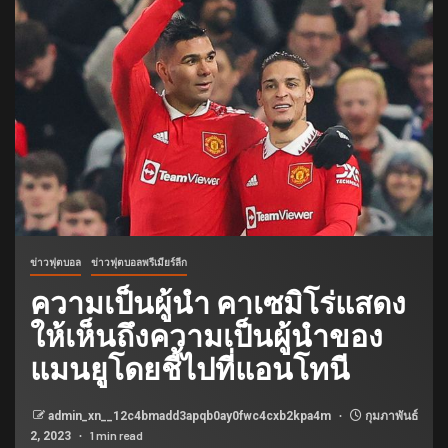
ข่าวฟุตบอล
ข่าวฟุตบอลพรีเมียร์ลีก
ความเป็นผู้นำ คาเซมิโร่แสดง
ให้เห็นถึงความเป็นผู้นำของ
แมนยูโดยชี้ไปที่แอนโทนี
admin_xn__12c4bmadd3apqb0ay0fwc4cxb2kpa4m
กุมภาพันธ์
1 min read
2, 2023