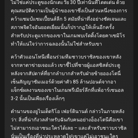
ไม่ใช่แค่ประตูของนักเตะวัย 30 ปีเท่านั้นที่โดดเด่น ด้วย
คุณสมบัติความเป็นผู้นำของเขาซึ่งเป็นส่วนหนึ่งของการ
คว้าแชมป์แชมเปี้ยนส์ลีก 5 สมัยที่น่าทึ่งอย่างชัดเจนและ
สภาพจิตใจอันยอดเยี่ยมนั้นก็ปรากฏให้เห็นอีกครั้ง
สำหรับประตูแรกของเขาในเกมพบเร้ดดิ้งโดยคาเซมิโร
ทำให้แน่ใจว่าการฉลองนั้นไม่ใช่สำหรับเขา
คว้าตัวแอนโทนีเพื่อนร่วมทีมชาวบราซิลของเขาหลัง
จากหาตาข่ายเจอแล้ว เขาชี้ไปที่ชายผู้แอสซิสต์ประตู
หลังจากสัปดาห์ที่ยากลำบากสำหรับฝ่ายซ้ายอองโตนี่
เซ็นสัญญาซัมเมอร์ด้วยค่าตัว 85 ล้านปอนด์จากอา
แจ็กซ์ผลงานของเขาในเกมพรีเมียร์ลีกที่แพ้อาร์เซนอล
3-2 นั้นเป็นเพียงเรื่องเล็กๆ
ตำนานของยูไนเต็ดริโอ เฟอร์ดินานด์ กล่าวในภายหลัง
ว่า: สิ่งที่น่ากังวลสำหรับฉันกับคนอย่างอ็องโตนีคือเขา
ไม่สามารถเอาชนะใครได้เลย – และสำหรับชาวบราซิล
นั่นเป็นเรื่องที่น่าประหลาดใจ!เขาแค่ไม่เอาชนะใคร