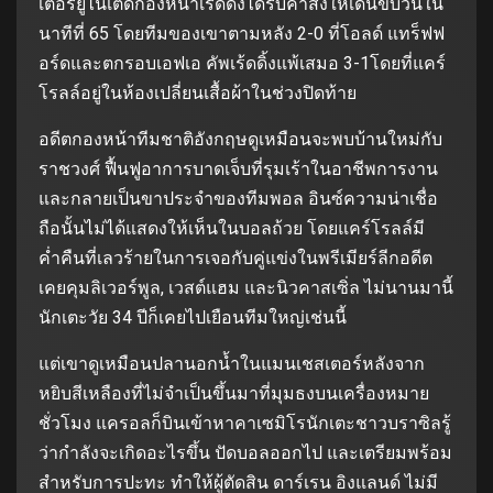
เตอร์ยูไนเต็ดกองหน้าเรดดิ้งได้รับคำสั่งให้เดินขบวนใน
นาทีที่ 65 โดยทีมของเขาตามหลัง 2-0 ที่โอลด์ แทร็ฟฟ
อร์ดและตกรอบเอฟเอ คัพเร้ดดิ้งแพ้เสมอ 3-1โดยที่แคร์
โรลล์อยู่ในห้องเปลี่ยนเสื้อผ้าในช่วงปิดท้าย
อดีตกองหน้าทีมชาติอังกฤษดูเหมือนจะพบบ้านใหม่กับ
ราชวงศ์ ฟื้นฟูอาการบาดเจ็บที่รุมเร้าในอาชีพการงาน
และกลายเป็นขาประจำของทีมพอล อินซ์ความน่าเชื่อ
ถือนั้นไม่ได้แสดงให้เห็นในบอลถ้วย โดยแคร์โรลล์มี
ค่ำคืนที่เลวร้ายในการเจอกับคู่แข่งในพรีเมียร์ลีกอดีต
เคยคุมลิเวอร์พูล, เวสต์แฮม และนิวคาสเซิ่ล ไม่นานมานี้
นักเตะวัย 34 ปีก็เคยไปเยือนทีมใหญ่เช่นนี้
แต่เขาดูเหมือนปลานอกน้ำในแมนเชสเตอร์หลังจาก
หยิบสีเหลืองที่ไม่จำเป็นขึ้นมาที่มุมธงบนเครื่องหมาย
ชั่วโมง แครอลก็บินเข้าหาคาเซมิโรนักเตะชาวบราซิลรู้
ว่ากำลังจะเกิดอะไรขึ้น ปัดบอลออกไป และเตรียมพร้อม
สำหรับการปะทะ ทำให้ผู้ตัดสิน ดาร์เรน อิงแลนด์ ไม่มี