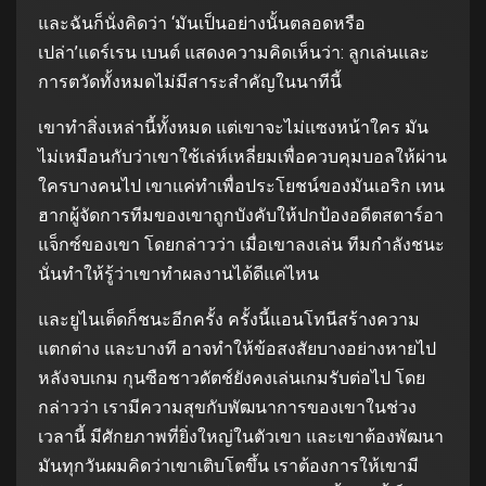
และฉันก็นั่งคิดว่า ‘มันเป็นอย่างนั้นตลอดหรือ
เปล่า’แดร์เรน เบนต์ แสดงความคิดเห็นว่า: ลูกเล่นและ
การตวัดทั้งหมดไม่มีสาระสำคัญในนาทีนี้
เขาทำสิ่งเหล่านี้ทั้งหมด แต่เขาจะไม่แซงหน้าใคร มัน
ไม่เหมือนกับว่าเขาใช้เล่ห์เหลี่ยมเพื่อควบคุมบอลให้ผ่าน
ใครบางคนไป เขาแค่ทำเพื่อประโยชน์ของมันเอริก เทน
ฮากผู้จัดการทีมของเขาถูกบังคับให้ปกป้องอดีตสตาร์อา
แจ็กซ์ของเขา โดยกล่าวว่า เมื่อเขาลงเล่น ทีมกำลังชนะ
นั่นทำให้รู้ว่าเขาทำผลงานได้ดีแค่ไหน
และยูไนเต็ดก็ชนะอีกครั้ง ครั้งนี้แอนโทนีสร้างความ
แตกต่าง และบางที อาจทำให้ข้อสงสัยบางอย่างหายไป
หลังจบเกม กุนซือชาวดัตช์ยังคงเล่นเกมรับต่อไป โดย
กล่าวว่า เรามีความสุขกับพัฒนาการของเขาในช่วง
เวลานี้ มีศักยภาพที่ยิ่งใหญ่ในตัวเขา และเขาต้องพัฒนา
มันทุกวันผมคิดว่าเขาเติบโตขึ้น เราต้องการให้เขามี