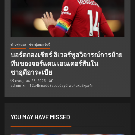
ข่าวฟุตบอล
ข่าวฟุตบอลวันนี้
บอร์ดกองเชียร์ ลิเวอร์พูลวิจารณ์การย้าย
ทีมของจอร์แดน เฮนเดอร์สันใน
ซาอุดีอาระเบีย
กรกฎาคม 28, 2023
admin_xn__12c4bmadd3apqb0ay0fwc4cxb2kpa4m
YOU MAY HAVE MISSED