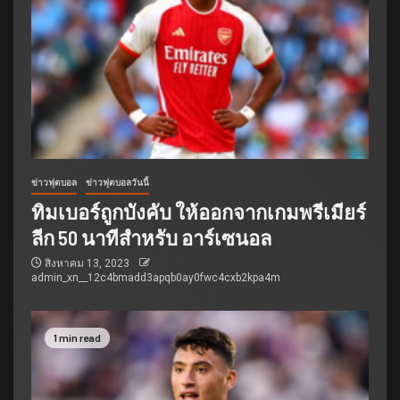
ข่าวฟุตบอล
ข่าวฟุตบอลวันนี้
ทิมเบอร์ถูกบังคับ ให้ออกจากเกมพรีเมียร์
ลีก 50 นาทีสำหรับ อาร์เซนอล
สิงหาคม 13, 2023
admin_xn__12c4bmadd3apqb0ay0fwc4cxb2kpa4m
1 min read