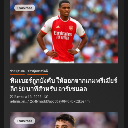
1 min read
ข่าวฟุตบอล
ข่าวฟุตบอลวันนี้
ทิมเบอร์ถูกบังคับ ให้ออกจากเกมพรีเมียร์
ลีก 50 นาทีสำหรับ อาร์เซนอล
สิงหาคม 13, 2023
admin_xn__12c4bmadd3apqb0ay0fwc4cxb2kpa4m
1 min read