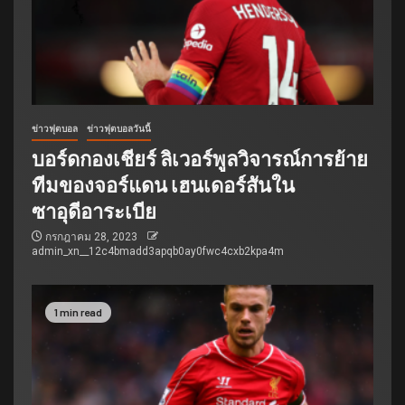
ข่าวฟุตบอล
ข่าวฟุตบอลวันนี้
บอร์ดกองเชียร์ ลิเวอร์พูลวิจารณ์การย้าย
ทีมของจอร์แดน เฮนเดอร์สันใน
ซาอุดีอาระเบีย
กรกฎาคม 28, 2023
admin_xn__12c4bmadd3apqb0ay0fwc4cxb2kpa4m
1 min read