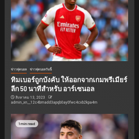
ข่าวฟุตบอล
ข่าวฟุตบอลวันนี้
ทิมเบอร์ถูกบังคับ ให้ออกจากเกมพรีเมียร์
ลีก 50 นาทีสำหรับ อาร์เซนอล
สิงหาคม 13, 2023
admin_xn__12c4bmadd3apqb0ay0fwc4cxb2kpa4m
1 min read