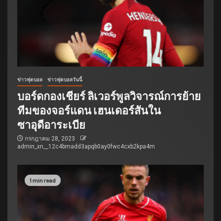
ข่าวฟุตบอล
ข่าวฟุตบอลวันนี้
บอร์ดกองเชียร์ ลิเวอร์พูลวิจารณ์การย้าย
ทีมของจอร์แดน เฮนเดอร์สันใน
ซาอุดีอาระเบีย
กรกฎาคม 28, 2023
admin_xn__12c4bmadd3apqb0ay0fwc4cxb2kpa4m
1 min read