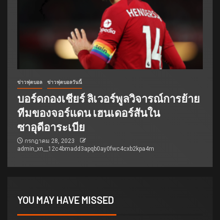
ข่าวฟุตบอล
ข่าวฟุตบอลวันนี้
บอร์ดกองเชียร์ ลิเวอร์พูลวิจารณ์การย้าย
ทีมของจอร์แดน เฮนเดอร์สันใน
ซาอุดีอาระเบีย
กรกฎาคม 28, 2023
admin_xn__12c4bmadd3apqb0ay0fwc4cxb2kpa4m
YOU MAY HAVE MISSED