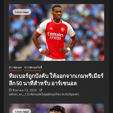
1 min read
ข่าวฟุตบอล
ข่าวฟุตบอลวันนี้
ทิมเบอร์ถูกบังคับ ให้ออกจากเกมพรีเมียร์
ลีก 50 นาทีสำหรับ อาร์เซนอล
สิงหาคม 13, 2023
admin_xn__12c4bmadd3apqb0ay0fwc4cxb2kpa4m
1 min read