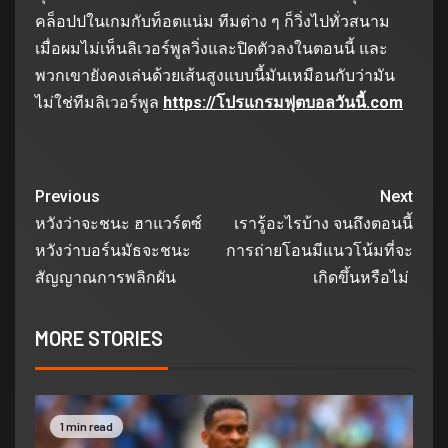
คล็อปปในเกมกับท็อตแน่ม ทีมต่าง ๆ ก็วิ่งไปทั่วสนาม
เมื่อผมไม่เห็นลิเวอร์พูลวิ่งและปิดตัวลงในตอนนี้ และ
พวกเขายังคงเล่นด้วยเส้นสูงแบบนี้มันเหมือนกับว่ามัน
ไม่ใช่ทีมลิเวอร์พูล
https://โปรแกรมฟุตบอลวันนี้.com
Previous
Next
หวังว่าจะชนะ ฮาแวร์ตซ์
เรารู้อะไรบ้าง จนถึงตอนนี้
หวังว่าบอร์นมัธจะชนะ
การถ่ายโอนมีแนวโน้มที่จะ
สัญญาณการพลิกผัน
เกิดขึ้นหรือไม่
MORE STORIES
1 min read