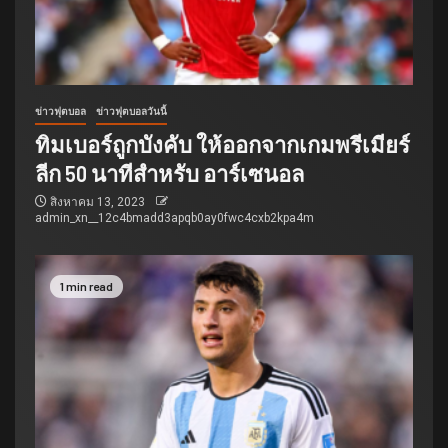
ข่าวฟุตบอล
ข่าวฟุตบอลวันนี้
ทิมเบอร์ถูกบังคับ ให้ออกจากเกมพรีเมียร์
ลีก 50 นาทีสำหรับ อาร์เซนอล
สิงหาคม 13, 2023
admin_xn__12c4bmadd3apqb0ay0fwc4cxb2kpa4m
1 min read