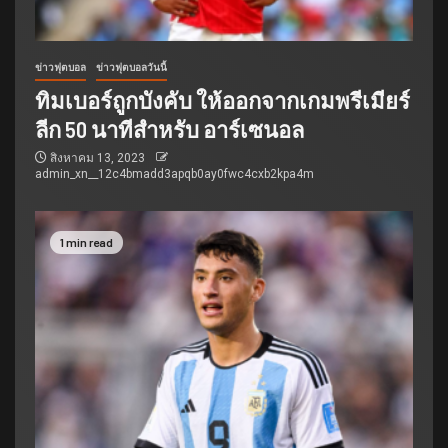
ข่าวฟุตบอล
ข่าวฟุตบอลวันนี้
ทิมเบอร์ถูกบังคับ ให้ออกจากเกมพรีเมียร์
ลีก 50 นาทีสำหรับ อาร์เซนอล
สิงหาคม 13, 2023
admin_xn__12c4bmadd3apqb0ay0fwc4cxb2kpa4m
1 min read