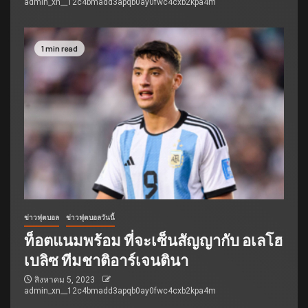
admin_xn__12c4bmadd3apqb0ay0fwc4cxb2kpa4m
1 min read
ข่าวฟุตบอล
ข่าวฟุตบอลวันนี้
ท็อตแนมพร้อม ที่จะเซ็นสัญญากับ อเลโฮ
เบลิซ ทีมชาติอาร์เจนตินา
สิงหาคม 5, 2023
admin_xn__12c4bmadd3apqb0ay0fwc4cxb2kpa4m