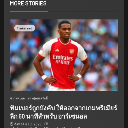
MORE STORIES
1 min read
ข่าวฟุตบอล
ข่าวฟุตบอลวันนี้
ทิมเบอร์ถูกบังคับ ให้ออกจากเกมพรีเมียร์
ลีก 50 นาทีสำหรับ อาร์เซนอล
สิงหาคม 13, 2023