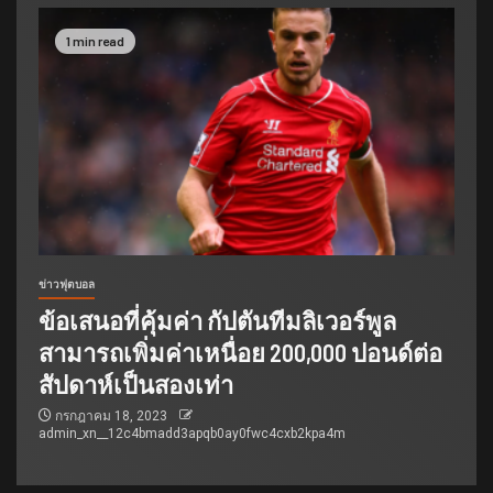
1 min read
ข่าวฟุตบอล
ข้อเสนอที่คุ้มค่า กัปตันทีมลิเวอร์พูล
สามารถเพิ่มค่าเหนื่อย 200,000 ปอนด์ต่อ
สัปดาห์เป็นสองเท่า
กรกฎาคม 18, 2023
admin_xn__12c4bmadd3apqb0ay0fwc4cxb2kpa4m