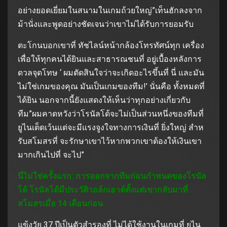
อย่างยอดเยี่ยมในสนามในเกมถ้วยใหญ่”เท็นฮักลงจาก
ม้านั่งและพูดอย่างชัดเจนว่าเขาไม่ได้รับการยอมรับ
ตะโกนบอกเขาที่ ทัชไลน์หน้ากล้องโทรทัศน์ทุก เครื่อง
เพื่อให้ทุกคนได้ยินและสาธารณชนที่ อยู่เบื้องหลังการ
ดวลจุดโทษ ‘ ผมตัดสินใจว่าจะเกิดอะไรขึ้นที่ นี่ และมัน
ไม่ใช่เกมของคุณ มันเป็นเกมของทีม!’ นั่นคือ ทั้งหมดที่
ได้ยิน นอกจากนี้ยังแสดงให้เห็นว่าทุกอย่างเกี่ยวกับ
ทีม”ผมคาดหวังว่าโรนัลโด้จะไม่เป็นส่วนหนึ่งของทีมที่
ยูไนเต็ดเว้นแต่จะมีแรงจูงใจทางการเงินที่ ยิ่งใหญ่ สําห
รับสโมสรที่ จะรักษาเขาไว้หากพวกเขาต้องให้เงินเขา
มากเกินไปที่ จะไป”
นี่ไม่ใช่ครั้งแรก: การออกจากทีมก่อนกําหนดของโรนัล
โด้ โรนัลโด้มีประวัติวอล์กเอาต์ตั้งแต่เขากลับมาที่
สโมสรเมื่อ 14 เดือนก่อน
แข้งวัย 37 ปีเป็นตัวสํารองที่ ไม่ได้ใช้งานในเกมที่ ยูไน