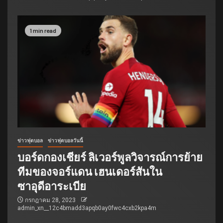
1 min read
ข่าวฟุตบอล
ข่าวฟุตบอลวันนี้
บอร์ดกองเชียร์ ลิเวอร์พูลวิจารณ์การย้าย
ทีมของจอร์แดน เฮนเดอร์สันใน
ซาอุดีอาระเบีย
กรกฎาคม 28, 2023
admin_xn__12c4bmadd3apqb0ay0fwc4cxb2kpa4m