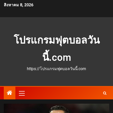
สิงหาคม 8, 2026
โปรแกรมฟุตบอลวัน
นี้.com
https://โปรแกรมฟุตบอลวันนี้.com