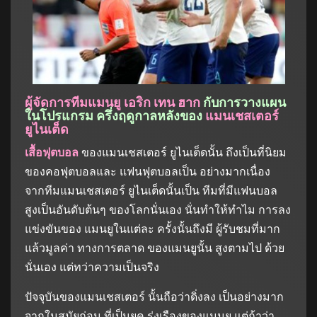
ผู้จัดการทีมแมนยู เอริก เทน ฮาก
กับการวางแผน
ในโปรแกรม ครึ่งฤดูกาลหลังของ
แมนเชสเตอร์
ยูไนเต็ด
เสื้อฟุตบอล
ของแมนเชสเตอร์ ยูไนเต็ดนั้น ถึงเป็นที่นิยม
ของคอฟุตบอลและ แฟนฟุตบอลเป็น อย่างมากเนื่อง
จากทีมแมนเชสเตอร์ ยูไนเต็ดนั้นเป็น ทีมที่มีแฟนบอล
สูงเป็นอันดับต้นๆ ของโลกนั่นเอง นั่นทำให้ทำไม การลง
แข่งขันของ แมนยูในแต่ละ ครั้งนั้นถึงมี ผู้รับชมที่มาก
แล้วมูลค่า ทางการตลาด ของแมนยูนั้น สูงตามไป ด้วย
นั่นเอง แต่ทว่าความเป็นจริง
ปัจจุบันของแมนเชสเตอร์ นั้นถือว่าดิ่งลง เป็นอย่างมาก
จากในสมัยก่อน ที่เป็นยุค รุ่งเรืองของแมนยู แต่ถ้าว่า