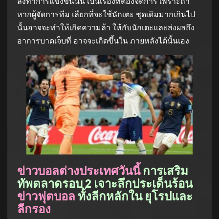
ลงทำการแข่งขันนั้น เป็นเรื่องที่ต้องจัดการ เพราะถ้า
หากผู้จัดการทีม เลืยกที่จะใช้นักเตะ ชุดเดิมมากเกินไป
นั้นอาจจะทำให้เกิดความล้า ให้กับนักเตะและส่งผลถึง
อาการบาดเจ็บที่ อาจจะเกิดขึ้นใน ภายหลังได้นั้นเอง
ข่าวบอลต่างประเทศวันนี้
การเสริม
ทัพตลาดรอบ 2 เจาะลึกประเด็นร้อน
ข่าวฟุตบอล
ทั้งลีกหลักใน ยุโรปและ
ลีกรอง