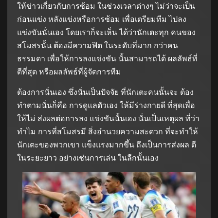
ให้ข่าวเกี่ยวกับการซ้อม ในช่วงเวลาต่างๆ ไม่ว่าจะเป็น
ก่อนแข่ง หลังแข่งหรือการซ้อม เพื่อเตรียมทีม ไปลง
แข่งขันนั่นเอง โดยเราก็จะเห็น ได้ว่านักเตะทุก คนของ
สโมสรนั้น ต้องมีความฟิต ในระดับที่มาก กว่าคน
ธรรมดา เพื่อให้การลงแข่งขัน นั้นสามารถได้ ผลลัพธ์ที่
ดีที่สุด หรือผลลัพธ์ที่ผู้จัดการทีม
ต้องการนั่นเอง ซึ่งนั่นเป็นปัจจัย ที่นักเตะคนนั้นจะ ต้อง
ทำตามนั่นก็คือ การดูแลตัวเอง ให้มีร่างกายดี ที่สุดเพื่อ
ให้ไม่ ส่งผลต่อการลง แข่งขันนั้นเอง นั่นเป็นเหตุผล ที่ว่า
ทำไม การที่สโมสรมี สิ่งอำนวยความสะดวก ที่จะทำให้
นักเตะของพวกเขา แข็งแรงมากขึ้น ถึงเป็นการส่งผล ดี
ในระยะยาว อย่างเช่นการเล่น ในลีกนั้นเอง