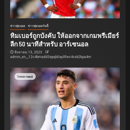
ข่าวฟุตบอล
ข่าวฟุตบอลวันนี้
ทิมเบอร์ถูกบังคับ ให้ออกจากเกมพรีเมียร์
ลีก 50 นาทีสำหรับ อาร์เซนอล
สิงหาคม 13, 2023
admin_xn__12c4bmadd3apqb0ay0fwc4cxb2kpa4m
1 min read