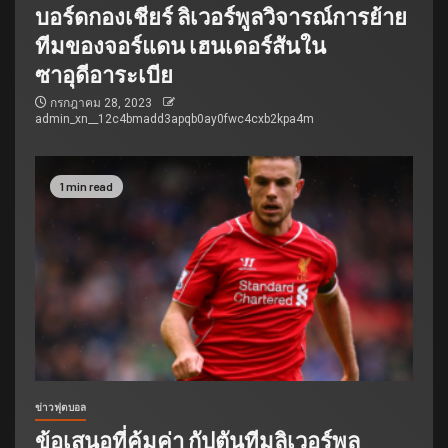
บอร์ดกองเชียร์ ลิเวอร์พูลวิจารณ์การย้าย
ทีมของจอร์แดน เฮนเดอร์สันใน
ซาอุดีอาระเบีย
กรกฎาคม 28, 2023
admin_xn__12c4bmadd3apqb0ay0fwc4cxb2kpa4m
1 min read
ข่าวฟุตบอล
ข้อเสนอที่คุ้มค่า กัปตันทีมลิเวอร์พูล