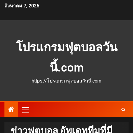
สิงหาคม 7, 2026
โปรแกรมฟุตบอลวัน
นี้.com
https://โปรแกรมฟุตบอลวันนี้.com
ข่าวฟุตบอล อัพเดททีมที่มี