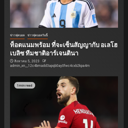
ข่าวฟุตบอล
ข่าวฟุตบอลวันนี้
ท็อตแนมพร้อม ที่จะเซ็นสัญญากับ อเลโฮ
เบลิซ ทีมชาติอาร์เจนตินา
สิงหาคม 5, 2023
admin_xn__12c4bmadd3apqb0ay0fwc4cxb2kpa4m
1 min read