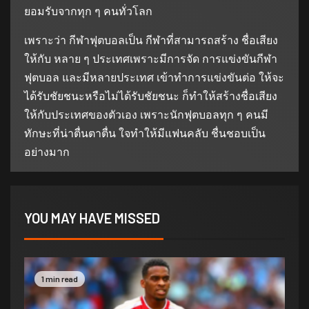
ยอมรับจากทุก ๆ คนทั่วโลก
เพราะว่า กีฬาฟุตบอลเป็น กีฬาที่สามารถสร้าง ชื่อเสียง
ให้กับ หลาย ๆ ประเทศเพราะมีการจัด การแข่งขันกีฬา
ฟุตบอล และมีหลายประเทศ เข้าทำการแข่งขันต่อ ให้จะ
ได้รับชัยชนะหรือไม่ได้รับชัยชนะ ก็ทำให้สร้างชื่อเสียง
ให้กับประเทศของตัวเอง เพราะนักฟุตบอลทุก ๆ คนมี
ทักษะที่น่าตื่นตาตื่น ใจทำให้มีแฟนคลับ ชื่นชอบเป็น
อย่างมาก
YOU MAY HAVE MISSED
1 min read