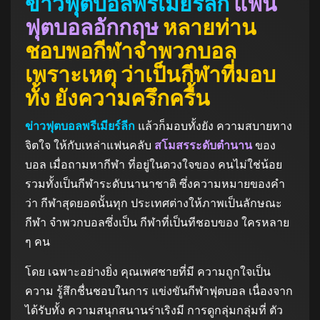
ข่าวฟุตบอลพรีเมียร์ลีก
แฟน
ฟุตบอลอักกฤษ
หลายท่าน
ชอบพอกีฬาจำพวกบอล
เพราะเหตุ ว่าเป็นกีฬาที่มอบ
ทั้ง ยังความครึกครื้น
ข่าวฟุตบอลพรีเมียร์ลีก
แล้วก็มอบทั้งยัง ความสบายทาง
จิตใจ ให้กับเหล่าแฟนคลับ
สโมสรระดับตำนาน
ของ
บอล เมื่อถามหากีฬา ที่อยู่ในดวงใจของ คนไม่ใช่น้อย
รวมทั้งเป็นกีฬาระดับนานาชาติ ซึ่งความหมายของคำ
ว่า กีฬาสุดยอดนั้นทุก ประเทศต่างให้ภาพเป็นลักษณะ
กีฬา จําพวกบอลซึ่งเป็น กีฬาที่เป็นทีชอบของ ใครหลาย
ๆ คน
โดย เฉพาะอย่างยิ่ง คุณเพศชายที่มี ความถูกใจเป็น
ความ รู้สึกชื่นชอบในการ แข่งขันกีฬาฟุตบอล เนื่องจาก
ได้รับทั้ง ความสนุกสนานร่าเริงมี การดูกลุ่มกลุ่มที่ ตัว