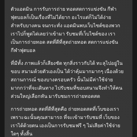
ตัวแอดมิน การรับการถ่าย ทอดสดการแข่งขัน กีฬา
ฟุตบอลก็เป็นเรื่องที่ไม่ได้ยาก อะไรแต่ก็ไม่ได้ง่าย
สำหรับบางคน จนกระทั่ง แอดมินพบเว็บไซต์ของพวก
เราไปก็พูดได่เลยว่าเข้ามา รับชมที่เว็บไซด์ของ เรา
เป็นการถ่ายทอด สดที่ดีที่สุดถ่ายทอด สดการแข่งขัน
กีฬาฟุตบอล
ที่มีทั้ง ภาพแล้วก็เสียงชัด ทุกสิ่งราวกับได้ ทะลุไปอยู่ใน
ขอบ สนามด้วยตัวเองเป็น ได้ว่าคุ้มมากมากๆ เนื่องด้วย
สถานการณ์ ของบางครอบครัว นั้นไม่มีค่าใช้จ่าย
มากกว่าที่จะเดินทาง ไปรับชมที่ขอบสนามจึงทำให้คน
ส่วนใหญ่เลือกหัน มารับชมการถ่ายทอดสด
การถ่ายทอด สดที่ดีที่สุดคือ ถ่ายทอดสดที่เว็บของเรา
เพราะฉะนั้นคุณสามารถ ที่จะเข้ามารับชมที่ เว็บของ
เราได้ด้วยตน เองเป็นการรับชมฟรี ๆ ไม่เสียค่าใช้จ่าย
ใดๆ ทั้งสิ้น