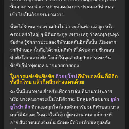
นั้นสามารถ นําการถ่ายทอดสด การ ประลองกีฬาบอล
เข้า ไปเป็นกิจกรรมยามว่าง
ที่จะได้รับชม ของร่วมกันไม่ว่า จะเป็นพ่อ แม่ ลูก หรือ
ครอบครัวใหญ่ ๆ มีต้นตระกูล เพราะเหตุ ว่าคนทุกรุ่นทุก
วัยต่าง รู้จักการประลองกีฬาบอลกันอีกทั้งนั้น เนื่องจาก
ว่ากีฬาบอล นั้นถือได้ว่าเป็นกีฬา ที่ได้รับความชื่นชอบ
ทั่วทั้งโลกและก็ทั้ง โลกก็ให้จุดสำคัญกับการแข่งขัน
ชิงชัยกีฬาฟุตบอล มากมายก่ายกอง
ในการแข่งขันชิงชัย
ถ้วยยุโรป
กีฬาบอลนั้น ก็มีอีก
ทั้งลีกไทย แล้วก็หลีกต่างแดนด้วย
ฉะนั้นมีแนวทาง สำหรับเพื่อการเล่น ที่นานาประการ
หรือ บางคนอาจจะเป็นไปได้ว่าจะ มีกลุ่มหรือชมรม
ยูฟ่า
ยูโรป้า ลีก
ที่ตนเองถูกใจ ก็เลยหันมารับชมกีฬาบอล บาง
คนก็มีนักเตะ ในดวงใจมีเด็ก ผู้คนจำนวนมากก็บางที
อาจ ฝันว่าตนเองจะเป็น นักเตะมือโปรด้วยเหตุผลดัง