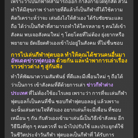
เพราะว่าเป็นกีฬาที่สามารถออก กำลังกายได้ทุกสัด ส่วน
ทำให้มีสุขภาพ ร่างกายที่ดีแล้วก็เป็นกีฬาที่ได้ใช้ความ
คิดวิเคราะห์ว่าจะ เล่นยังไงให้ตัวเอง ได้รับชัยชนะและ
ถือ ได้ว่าเป็นกีฬาที่สามารถทำให้ใครหลาย ๆ คนได้เข้า
สังคม พบเจอสังคมใหม่ ๆ โดยโดยที่ไม่ต้อง ยุ่งยากหรือ
พยายาม ยัดเยียดตัวเองเข้าไปอยู่ในสังคม ที่ไม่ชื่นชอบ
การไปเล่นกีฬาฟุตบอล ทำให้คุณได้ชวนคนอื่นมา
อัพเดตข่าวฟุตบอล
ด้วยกัน และนำพาการเล่าเรื่อง
ราวข่าวต่าง ๆ สู่กันฟัง
ทำให้พัฒนาความสัมพันธ์ ที่ดีและมีเพื่อนใหม่ ๆ ถือได้
ว่าเป็นการ เข้าสังคมที่ดีด้วยการเล่า
ข่าวกีฬาต่าง
ประเทศ
ที่ไม่ต้องใช้อะไรเลย เพราะว่า การที่จะเล่นกีฬา
ฟุตบอลก็เป็นคนที่ชื่น ชอบกีฬาฟุตบอลอยู่ แล้วเพราะ
ฉะนั้นเล่นตามใจที่ตัวเอง อยากเล่นก็จะมีเพื่อน ที่ชอบ
เหมือน ๆ กัน กับตัวเองเข้ามาเล่นนี่เป็นวิธีเข้าสังคม อีก
วิธีนึงที่ทุก ๆ คนควรที่ จะนำไปปรับใช้ และประยุกต์ใช้
ในชีวิตประจำวันกีฬา ฟุตบอลเป็นกีฬาที่ ได้รับการ