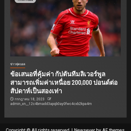
ข่าวฟุตบอล
ข้อเสนอที่คุ้มค่า กัปตันทีมลิเวอร์พูล
สามารถเพิ่มค่าเหนื่อย 200,000 ปอนด์ต่อ
สัปดาห์เป็นสองเท่า
กรกฎาคม 18, 2023
admin_xn__12c4bmadd3apqb0ay0fwc4cxb2kpa4m
Copyright © All rights reserved.
|
Newsever
by AF themes.