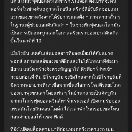
แต่ สโมสรฟุตบอลควีนส์พาร์กเรนเจอส์ ตั้งเป้าที่จะคืน
ฟอร์มในช่วงต้นฤดูกาลโดยนีล คริตช์ลีย์รับผิดชอบเกม
แรกของเขาหลังจากได้รับการแต่งตั้ง – ตามคาถาสั้น ๆ
ในฐานะผู้ช่วยแอสตันวิลล่า – ในช่วงพักฟุตบอลโลกมัน
เป็นการเปิดเกมรุกและโอกาสครึ่งแรกของเปรสตันเกิด
ขึ้นในนาทีที่ 10
เมื่อไรอัน เลดสันเล่นบอลยาวที่ยอดเยี่ยมให้กับแบรด
พอตส์ แต่วอลเลย์ของเขาตีผิดและไปได้ไกลนาทีต่อมา
อีธาน แลร์ด สร้างจังหวะสัญญาให้ คิวพีอาร์ ตัดเข้า
กรอบก่อนที่ ทิม อิโรกบูนัม จะยิงไกลจากนั้นอิโรกบูนัมก็
มีความพยายามที่น่าเชื่อมากขึ้นเมื่อการโจมตีระยะไกล
ของเขาพุ่งชนเสาโดยแฟน ๆ ในบ้านกลายเป็นศัตรูกัน
มากสโมสรฟุตบอลควีนส์พาร์กเรนเจอส์ เปิดเกมรับของ
เพรสตันโดยลินดอน ไดค์ส ได้เวลาพักในกรอบเขตโทษ
ก่อนจ่ายบอลให้ แซม ฟิลด์
ที่ยิงไปติดบล็อคสามนาทีก่อนหมดครึ่งเวลาแรก เบน