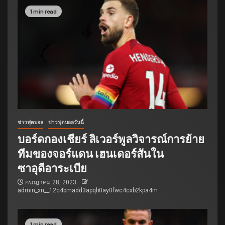
1 min read
ข่าวฟุตบอล
ข่าวฟุตบอลวันนี้
บอร์ดกองเชียร์ ลิเวอร์พูลวิจารณ์การย้าย
ทีมของจอร์แดน เฮนเดอร์สันใน
ซาอุดีอาระเบีย
กรกฎาคม 28, 2023
admin_xn__12c4bmadd3apqb0ay0fwc4cxb2kpa4m
1 min read