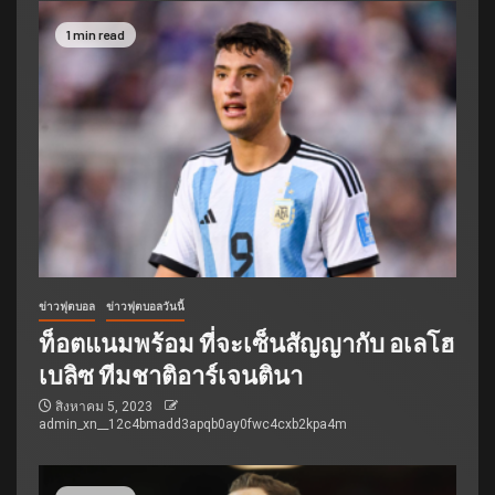
1 min read
ข่าวฟุตบอล
ข่าวฟุตบอลวันนี้
ท็อตแนมพร้อม ที่จะเซ็นสัญญากับ อเลโฮ
เบลิซ ทีมชาติอาร์เจนตินา
สิงหาคม 5, 2023
admin_xn__12c4bmadd3apqb0ay0fwc4cxb2kpa4m