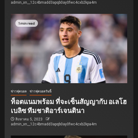
admin_xn__12c4bmadd3apqb0ay0fwc4cxb2kpa4m
1 min read
ข่าวฟุตบอล
ข่าวฟุตบอลวันนี้
ท็อตแนมพร้อม ที่จะเซ็นสัญญากับ อเลโฮ
เบลิซ ทีมชาติอาร์เจนตินา
สิงหาคม 5, 2023
admin_xn__12c4bmadd3apqb0ay0fwc4cxb2kpa4m