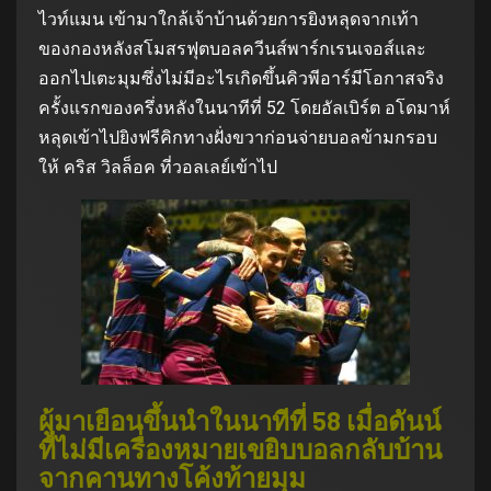
ไวท์แมน เข้ามาใกล้เจ้าบ้านด้วยการยิงหลุดจากเท้า
ของกองหลังสโมสรฟุตบอลควีนส์พาร์กเรนเจอส์และ
ออกไปเตะมุมซึ่งไม่มีอะไรเกิดขึ้นคิวพีอาร์มีโอกาสจริง
ครั้งแรกของครึ่งหลังในนาทีที่ 52 โดยอัลเบิร์ต อโดมาห์
หลุดเข้าไปยิงฟรีคิกทางฝั่งขวาก่อนจ่ายบอลข้ามกรอบ
ให้ คริส วิลล็อค ที่วอลเลย์เข้าไป
ผู้มาเยือนขึ้นนําในนาทีที่ 58 เมื่อดันน์
ที่ไม่มีเครื่องหมายเขยิบบอลกลับบ้าน
จากคานทางโค้งท้ายมุม