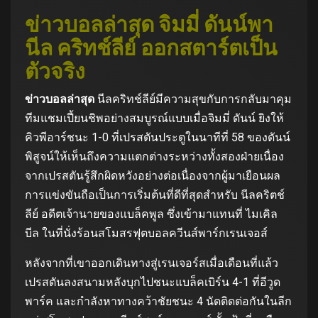
ข่าวบอลล่าสุด จิมมี่ ดันน์พา
นีล คริทช์ลีย์ ออกสตาร์ตเป็น
ตัวจริง
ข่าวบอลล่าสุด
นีลคริทช์ลีย์มีความสุขกับการกลับมาคุม
ทีมแชมเปี้ยนชิพอย่างสมบูรณ์แบบเมื่อจิมมี่ ดันน์ ยิงให้
คิวพีอาร์ชนะ 1-0 ที่เปรสตันประตูในนาทีที่ 58 ของดันน์
พิสูจน์ให้เห็นถึงความแตกต่างระหว่างทั้งสองฝ่ายเนื่อง
จากเปรสตันรู้สึกผิดหวังอย่างต่อเนื่องจากผู้มาเยือนผล
การแข่งขันถือเป็นการเริ่มต้นที่ดีที่สุดสําหรับ นีลคริตช์
ลีย์ อดีตเจ้านายของแบล็คพูล ซึ่งเข้ามาแทนที่ ไมเคิล
บีล ในที่นั่งร้อนสโมสรฟุตบอลควีนส์พาร์กเรนเจอส์
หลังจากที่เขาออกเดินทางสู่เรนเจอร์สเมื่อเดือนที่แล้ว
เปรสตันลงสนามหลังบุกไปชนะแบล็คเบิร์น 4-1 ที่อีวูด
พาร์ค และกําลังหาทางคว้าชัยชนะ 4 นัดติดต่อกันในลีก