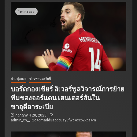
1 min read
ข่าวฟุตบอล
ข่าวฟุตบอลวันนี้
บอร์ดกองเชียร์ ลิเวอร์พูลวิจารณ์การย้าย
ทีมของจอร์แดน เฮนเดอร์สันใน
ซาอุดีอาระเบีย
กรกฎาคม 28, 2023
admin_xn__12c4bmadd3apqb0ay0fwc4cxb2kpa4m