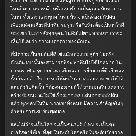
หน้า กองหลัง กองกลางและผู้รักษาประตู จะตำแหน่ง
ไหนก็ตาม แนวหน้า หรือแนวรับ ก็เป็นผู้เล่น นักฟุตบอล
ในทีมทั้งและ และทุกคในทีมนั้น จำเป็นต้องมีกัปตัน
เพียงแค่คนเดียวที่นำทีม จะรุกหรือรับนั้น ต้องเป็นหน้าที่
ของเขา ในการสั่งทุกๆคน ในทีมไปตามพวกเขา เราจะ
เห็นได้เลยว่า ความแตกต่างของนักเตะ
ที่มีความเป็นกัปตันที่ดี เช่นนักเตะแบบ ลูก้า โมดริช
เป็นต้น เขานั้นจะสามารถที่จะ พาทีมไปได้ไกลมาก ใน
การแข่งขัน
ฟุตบอลโลก
เพียงแค่การสื่อสารที่ดี เพียงแค่
นั้นก็พอแล้ว ในการทำให้คนในทีม คล้อยตามเขาให้ได้
และตัวกัปตันนั้น ก็ต้องมองเกมส์ให้ขาดเช่นกัน และการ
สร้างชัยชนะ จะไม่ใช่เรื่องยากเลย แต่นอกจากกัปตัน
แล้ว ทุกๆคนในทีม พวกเขาทั้งหมด มีความสำคัญจริงๆ
สำหรับการแข่งขันฟุตบอล
และไม่ว่าจะเป็นใคร จะเป็นคนระดับไหน จะเป็นซูป
เปอร์สตาร์ที่เก่งที่สุด ในระดับโลกหรือในระดับจักรวาล