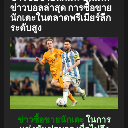
ข่าวบอลล่าสุด การซื้อขาย
นักเตะในตลาดพรีเมียร์ลีก
ระดับสูง
ข่าวซื้อขายนักเตะ
ในการ