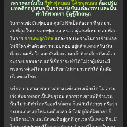
เพราะฉะนั้นใน
กีฬาฟุตบอล โค้ชฟุตบอล
ต้องปรับ
แทคติกอยู่เสมอ ในการแข่งขันแต่ละรอบ และนั้น
ทำให้พวกเรา ผู้ดูรู้สึกสนุก
ในการแข่งขันฟุตบอล คุณไม่จำเป็นต้องหา ที่ๆเหมาะ
สมที่สุด ในการจ่ายฟุตบอล หรอว่าผู้เล่นที่เหมาะสมที่สุด
ในการ
การเตะลูกโทษ
แต่ละรอบ เพราะในการจ่ายบอล
ไม่มีใครจ่ายด้วยความรอบคอบ อยู่แล้วแหละครับ มัน
คือความเชื่อใจ และมันคือความกล้าที่จะเสี่ยง ถึงแม้ว่า
จะจ่ายบอลพลาด แต่ก็เชื่อว่าจะทำได้ ไม่ว่าผู้เล่นจะมี
พรสวรรค์แค่ไหน แต่สิ่งที่เขาไม่สามารถทำได้ นั้นคือ
เรื่องของโชค
หรือความสามารถบางอย่าง แข็งแกร่งเพียงใด
ไม่ว่าจะ
เก่ง สับขาหลอกเป็นสิบๆรอบ หากพวกเขาแพ้ที่จำนวน
นั้น ไม่ว่ากีฬาใดหรืออะไรก็ตาม ก็แพ้กันได้ง่ายๆ หรือว่า
จะเล่นเก่งๆแค่ไหน แต่ถึงเวลา ถ้าไปอยู่ผิดที่ผิดเวลา ก็
ไม่มีค่าอะไร และนักเตะที่อยู่ถูกที่ ถูกเวลานี้แหละ ที่จะมี
โอกาสทำประตู มีโอกาสสกัดเกมส์ และมีโอกาสในการ