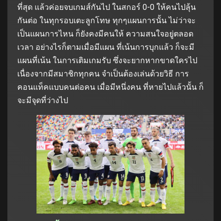
ที่สุด แล้วค่อยจบเกมส์กันไป ในสกอร์ 0-0 ให้คนไปลุ้น
กันต่อ ในทุกรอบ
เตะลูกโทษ
ทุกๆแผนการนั้น ไม่ว่าจะ
เป็นแผนการไหน ก็ยังคงมีคนให้ ความสนใจอยู่ตลอด
เวลา อย่างไรก็ตามเมื่อมีแผน ที่เน้นการบุกแล้ว ก็จะมี
แผนที่เน้น ในการเติมเกมรับ ซึ่งจะยากหากขาดใครไป
เนื่องจากมีสมาชิกทุกคน จำเป็นต้องเล่นด้วยวิธี การ
คอนแท็คแบบคนต่อคน เมื่อมีหนึ่งคน ที่หายไปแล้วนั้น ก็
จะมีจุดที่ว่างไป