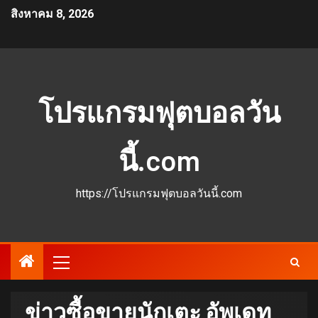
สิงหาคม 8, 2026
โปรแกรมฟุตบอลวัน
นี้.com
https://โปรแกรมฟุตบอลวันนี้.com
ข่าวซื้อขายนักเตะ อัพเดท