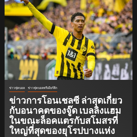
ข่าวฟุตบอล
ข่าวฟุตบอลพรีเมียร์ลีก
ข่าวการโอนเชลซี ล่าสุดเกี่ยว
กับอนาคตของจู๊ด เบลลิงแฮม
ในขณะล็อคแตรกับสโมสรที่
ใหญ่ที่สุดของยุโรปบางแห่ง