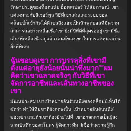
รักษาประตูของท็อตแน่ม ฮ็อทสเปอร์ ให้สัมภาษณ์ เขา
แค่เหมาะกับลิเวอร์พูล วิธีที่เขาเล่นและระบบของ
คล็อปป์ก็เข้ากันได้ดี เบลลิงแฮมเป็นนักฟุตบอลที่มีความ
สามารถอย่างเหลือเชื่อ“เขายังมีปีที่ดีที่สุดรออยู่ เขามีชื่อ
เสียงที่เหลือเชื่ออยู่แล้ว เสน่ห์ของเขาในการเล่นบอลเป็น
สิ่งที่พิเศษ
ฉันชอบดูเขา การบรรลุสิ่งที่เขามี
ตั้งแต่อายุยังน้อยนั้นน่าทึ่งมาก”“ผม
คิดว่าเขาฉลาดจริงๆ กับวิธีที่เขา
จัดการอาชีพและเส้นทางอาชีพของ
เขา
มันเหมาะสม เขาเป้าหมายอันดับหนึ่งของคล็อปป์เห็นได้
ชัดว่า ทำให้ทีมชาติอังกฤษเป็น ‘เป้าหมายอันดับหนึ่ง’
ของเขา และถ้าเขาต้องย้ายไปที่ เขาอาจกลายเป็นผู้ลง
นามบันทึกของสโมสร ผู้จัดการทีม lเชื่อว่าความรู้สึก