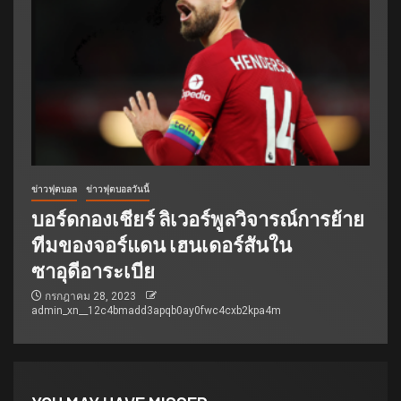
ข่าวฟุตบอล
ข่าวฟุตบอลวันนี้
บอร์ดกองเชียร์ ลิเวอร์พูลวิจารณ์การย้าย
ทีมของจอร์แดน เฮนเดอร์สันใน
ซาอุดีอาระเบีย
กรกฎาคม 28, 2023
admin_xn__12c4bmadd3apqb0ay0fwc4cxb2kpa4m