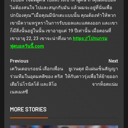
ไม่ต้องสนใจ ไปและสนุกกับมัน แล้วผมจะอยู่ที่นั่นเพื่อ
ปกป้องคุณ”“เมื่อคุณมีนักเตะแบบนั้น คุณต้องทำให้พวก
เขามีความหรูหราในการรับบอลและแสดงออก และเขา
ก็มีสิ่งนั้นอยู่ในนั้น เขาอายุแค่ 19 ปีเท่านั้น เมื่อตอนที่
เขาอายุ 22, 23 เขาจะน่าทึ่งมาก
https://โปรแกรม
ฟุตบอลวันนี้.com
Previous
Next
เควินเดอบรอยน์ เลือกเพื่อน
ยูเวนตุส มีเเผ่นเซ็นสัญญา
ร่วมทีมในอุดมคติของ คริส
ให้กับดาวรุ่งเพื่อให้ย้ายออก
เตียโน่โรนัลโด้ และลิโอ
จากท็อตแน่ม
เนลเมสซี
MORE STORIES