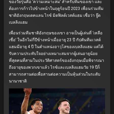
ของวัยรุ่นคือ ‘ความเหมาะสม’ สำหรับทีมของเขา และ
ต้องการก้าวไปข้างหน้าในฤดูร้อนปี 2023 เพื่อนร่วมทีม
ชาติอังกฤษเดคแลน ไรซ์ มิดฟิลด์เวสต์แฮม เชื่อว่า จู๊ด
เบลลิงแฮม
เพื่อนร่วมทีมชาติอังกฤษของเขา อาจเป็นผู้เล่นที่ ‘เหลือ
เชื่อ’ ในอีกไม่กี่ปีข้างหน้าเมื่ออายุ 23 ปี กัปตันทีมเวสต์
แฮมมีอายุ 4 ปี ในตำแหน่งอาวุโสของเบลลิงแฮม แต่ได้
รับความประทับใจอย่างเหมาะสมจากผู้เล่นอายุน้อย
ที่สุดคนที่สามในประวัติศาสตร์ของอังกฤษเมื่อพิจารณา
ถึงอายุของพวกเขาแล้ว ไรซ์และเบลลิงแฮมวัย 19 ปีก็
สามารถสานต่อเพื่อสานต่อความเป็นหุ้นส่วนในระดับ
นานาชาติ