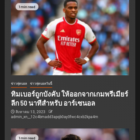
1 min read
ข่าวฟุตบอล
ข่าวฟุตบอลวันนี้
ทิมเบอร์ถูกบังคับ ให้ออกจากเกมพรีเมียร์
ลีก 50 นาทีสำหรับ อาร์เซนอล
สิงหาคม 13, 2023
admin_xn__12c4bmadd3apqb0ay0fwc4cxb2kpa4m
1 min read