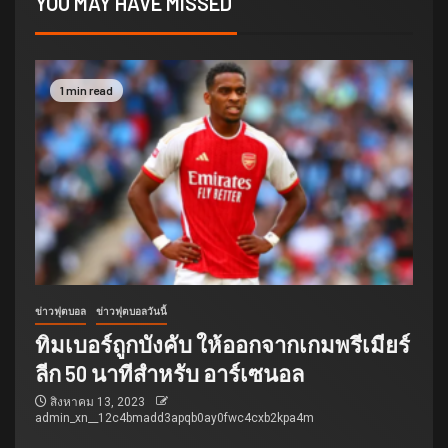
YOU MAY HAVE MISSED
1 min read
ข่าวฟุตบอล
ข่าวฟุตบอลวันนี้
ทิมเบอร์ถูกบังคับ ให้ออกจากเกมพรีเมียร์
ลีก 50 นาทีสำหรับ อาร์เซนอล
สิงหาคม 13, 2023
admin_xn__12c4bmadd3apqb0ay0fwc4cxb2kpa4m