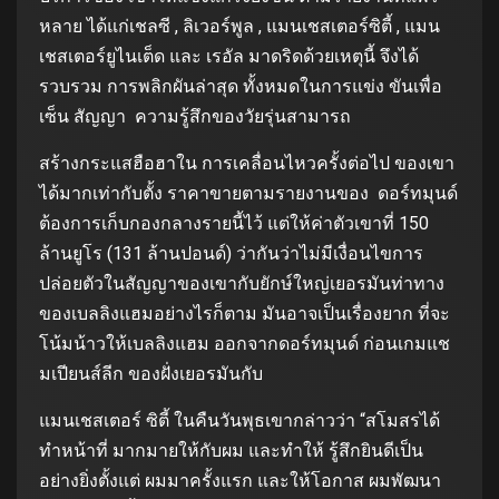
หลาย ได้แก่เชลซี , ลิเวอร์พูล , แมนเชสเตอร์ซิตี้ , แมน
เชสเตอร์ยูไนเต็ด และ เรอัล มาดริดด้วยเหตุนี้ จึงได้
รวบรวม การพลิกผันล่าสุด ทั้งหมดในการแข่ง ขันเพื่อ
เซ็น สัญญา ความรู้สึกของวัยรุ่นสามารถ
สร้างกระแสฮือฮาใน การเคลื่อนไหวครั้งต่อไป ของเขา
ได้มากเท่ากับตั้ง ราคาขายตามรายงานของ ดอร์ทมุนด์
ต้องการเก็บกองกลางรายนี้ไว้ แต่ให้ค่าตัวเขาที่ 150
ล้านยูโร (131 ล้านปอนด์) ว่ากันว่าไม่มีเงื่อนไขการ
ปล่อยตัวในสัญญาของเขากับยักษ์ใหญ่เยอรมันท่าทาง
ของเบลลิงแฮมอย่างไรก็ตาม มันอาจเป็นเรื่องยาก ที่จะ
โน้มน้าวให้เบลลิงแฮม ออกจากดอร์ทมุนด์ ก่อนเกมแช
มเปียนส์ลีก ของฝั่งเยอรมันกับ
แมนเชสเตอร์ ซิตี้ ในคืนวันพุธเขากล่าวว่า “สโมสรได้
ทำหน้าที่ มากมายให้กับผม และทำให้ รู้สึกยินดีเป็น
อย่างยิ่งตั้งแต่ ผมมาครั้งแรก และให้โอกาส ผมพัฒนา