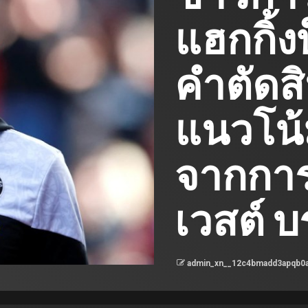
แฮกกิ้
คำตัดสิน
แนวโน้ม
จากการ
เวสต์ 
admin_xn__12c4bmadd3apqb0