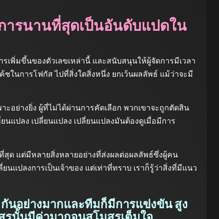
บริการนานที่สุดเป็นอันดับแปดใน
รเพิ่มขึ้นของตัวเลขเหล่านี้ และสนับสนุนให้ผู้จัดการมีเวลา
ารโฟกัส ไปที่สิ่งใดสิ่งหนึ่ง ยกเว้นผลลัพธ์ แม้ว่าจะมี
อย่างยิ่ง ผู้ที่ไม่ได้ผ่านการคัดเลือก พวกเขาจะถูกตัดสิน
ี่ยนแปลง เปลี่ยนแปลง เปลี่ยนแปลงมันต้องดูเมื่อมีการ
ี่สุด แต่มีหลายสิ่งหลายอย่างที่ส่งผลต่อผลลัพธ์ซึ่งผู้คน
นแปลงการเป็นเจ้าของ แต่เท่าที่ทราบ เราก็รู้ว่าสิ่งที่มีแนว
 กันอย่างมากและทีมก็มีการแข่งขัน สูง
สรนั้นมีค่ามากจนสโมสรเต็มใจ