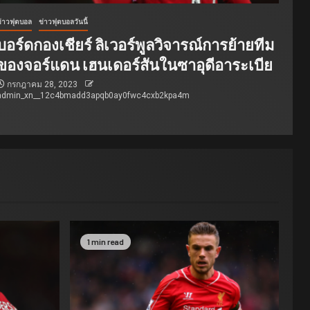
ข่าวฟุตบอล
ข่าวฟุตบอลวันนี้
บอร์ดกองเชียร์ ลิเวอร์พูลวิจารณ์การย้ายทีม
ของจอร์แดน เฮนเดอร์สันในซาอุดีอาระเบีย
กรกฎาคม 28, 2023
admin_xn__12c4bmadd3apqb0ay0fwc4cxb2kpa4m
1 min read