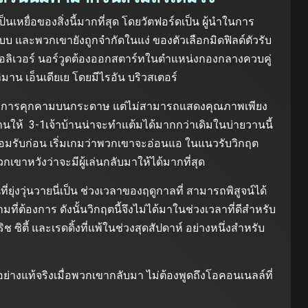
 เป็นเหยื่อของสิ่งนี้มากที่สุด โดยวัตฟอร์ดเป็น ผู้นำในการ
แบบ และพวกเขายังถูกจำกัดในแง่ ของตัวเลือกมิดฟิลด์ตัวรับ
โอลิเวอร์ นอร์วูดต้องออกสตาร์ทในตำแหน่งกองกลางควบคู่
ลิมาน เอ็นเดียเย โดยมีไรอัน บริวสเตอร์
ัญหาการคุกคามบนกระดาษ แต่ไม่สามารถแสดงคุณภาพเพียง
านให้ 3-1เจ้าบ้านน่าจะทำแต้มได้มากกว่าเดิมในบ่ายวานนี้
็ยอมรับก่อน เริ่มเกมว่าพวกเขาจะอ่อนแอ ในแนวรับวิกฤต
หวังว่าจะมีผู้เล่นกลับมาให้ได้มากที่สุด
ยุ่งวุ่นวายนี่เป็น ช่วงเวลาของฤดูกาลที่ สามารถพิสูจน์ได้
ต้องการ ดังนั้นวิกฤตนี้จึงไม่ได้มาในช่วงเวลาที่ดีสำหรับ
ซิตี้ และเรดดิ้งที่แพ้ในช่วงสุดสัปดาห์ อย่างหนึ่งสำหรับ
ท้จริงเมื่อพวกเขากลับมา ไม่ต้องพูดถึงโอคอนเนลล์ที่