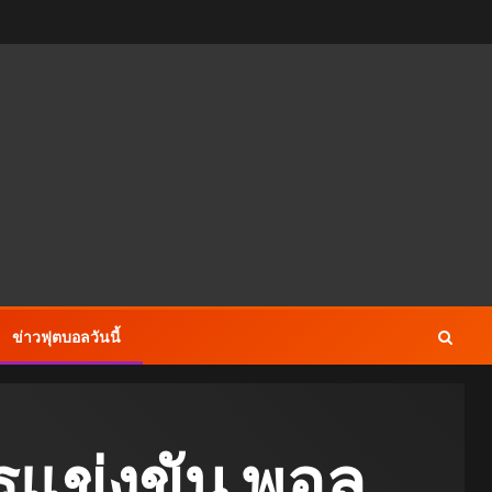
ข่าวฟุตบอลวันนี้
รแข่งขัน พอล