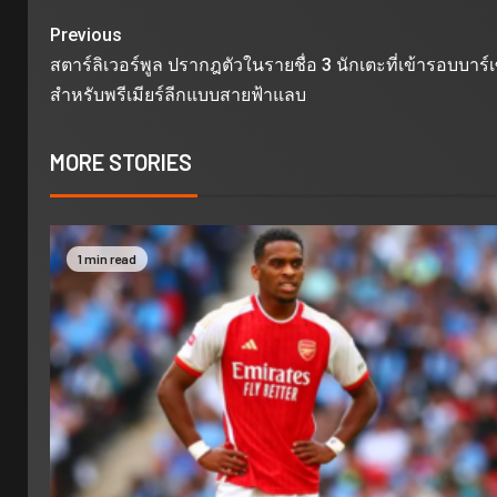
Previous
สตาร์ลิเวอร์พูล ปรากฎตัวในรายชื่อ 3 นักเตะที่เข้ารอบบา
สำหรับพรีเมียร์ลีกแบบสายฟ้าแลบ
MORE STORIES
1 min read