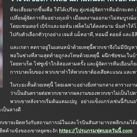
ที่จะเสี่ยงมากขึ้นเพื่อ ให้ได้เปรียบ คู่แข่งผู้จัดการทีมมักจะตก
เปลี่ยนผู้จัดการทีมอย่างถุงเท้า เมื่อผลงานออกมาไม่สมบูรณ์
โดยแซนเดอร์ เบิร์กและจอห์น เฟล็คไม่ได้ลงสนาม นั่นทำให้
ไปกับตัวเลือกตัวรุกอย่าง เจมส์ แม็คอาที, ทอมมี่ ดอยล์ และอิ
และเรดา คดราอยู่ในแดนหน้าด้วยเหตุนี้พวกเขาจึงไม่มีป
พอในช่วงที่สามสุดท้ายถูกลงโทษด้วยเหตุนี้ ผนึกชัยชนะในบ้
โดยทาเร็ค โฟซูเข้าใกล้สองสามครั้ง และผู้จัดการทีมเยือนก
การบาดเจ็บของ พวกเขาทำให้พวกเขาต้องเสียคะแนน และพวกเขา
ในระยะสั้นด้วยเหตุนี้ โดยเฉพาะอย่างยิ่งท่ามกลาง ตารางงานที่
ว่าเป็นอันตรายต่อพวกเขาหากผลงานของพวกเขาไม่เป็นไปตามที่
พวกเขาหลังจากเริ่มต้นแคมเปญ อย่างแข็งแกร่งเช่นนี้กับนอริช 
ะเป็นลางดี
ะผิดหวังกับสถานการณ์ในและโรบินสันสามารถพลิกเกมได้อย่างแ
ชีพค้าแข้งของเขาหยุดชะงัก
https://โปรแกรมฟุตบอลวันนี้.com