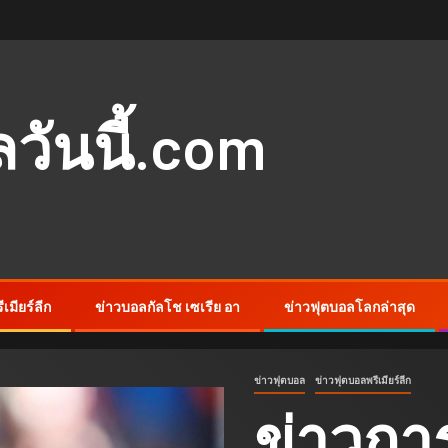
ันนี้.com
เมียร์ลีก
ข่าวบอลกัลโช เซเรีย อา
ข่าวฟุตบอลโลกล่าสุด
ข่าวฟุตบอล
ข่าวฟุตบอลพรีเมียร์ลีก
ข่าวกา