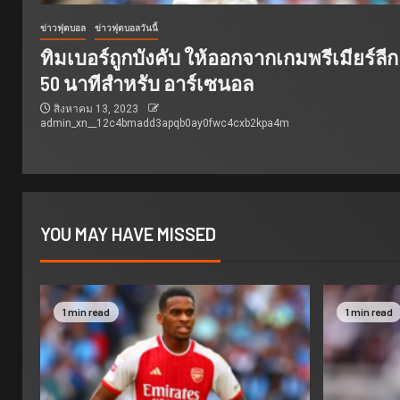
ข่าวฟุตบอล
ข่าวฟุตบอลวันนี้
ทิมเบอร์ถูกบังคับ ให้ออกจากเกมพรีเมียร์ลีก
50 นาทีสำหรับ อาร์เซนอล
สิงหาคม 13, 2023
admin_xn__12c4bmadd3apqb0ay0fwc4cxb2kpa4m
YOU MAY HAVE MISSED
1 min read
1 min read