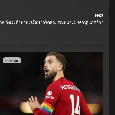
Next
ชาลเก้ของตํานานเรอัลมาดริดและสเปนและมรดกบุนเดสลีกา
1 min read