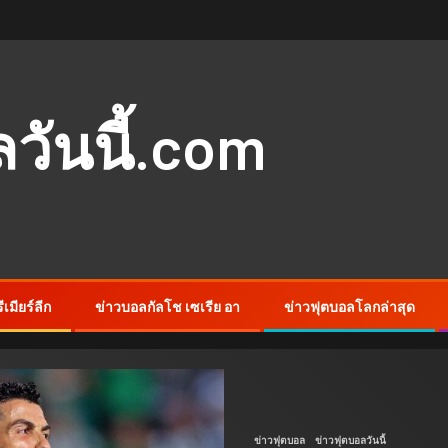
ันนี้.com
เมียร์ลีก
ข่าวบอลกัลโช เซเรีย อา
ข่าวฟุตบอลโลกล่าสุด
ข่าวฟุตบอล
ข่าวฟุตบอลวันนี้