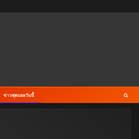
ข่าวฟุตบอลวันนี้