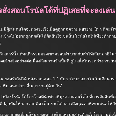
ั่งสอนโรนัลโด้ที่ปฏิเสธที่จะลงเล
ม่มีผู้เล่นคนใดจะหลงระเริงเมื่อดูถูกกฎความพยายามใด ๆ ที่จะจั
กค่อนข้างไม่อยากถูกกดดันให้ตัดสินใจเช่นนั้น โรนัลโดไม่เพียงท
น
วันเสาร์นี้ แต่พฤติกรรมของเขาครอบงำ บวกกับทำให้เสียสมาธิในการ
ดยอ้างอิงอย่างต่อเนื่องถึงความจำเป็นที่ ยูไนเต็ดในระหว่างการสัมภ
ั้น ยอมรับไม่ได้ หลังจากเสมอ 1-1 กับ ราโยบาเยกาโน ในเดือนกร
ทีม จนกว่าจะสิ้นสุดเราอยู่ด้วยกัน”
้องโรนัลโด้โดยโจมตีนักข่าวที่มุ่งความสนใจไปที่การตัดสินที่เลวร
ี่ปลุกปั่นให้ออกจากทีม เท็น ฮากได้กล่าวถึงคุณค่าที่เขาเสนอให้กั
เตนฮากจะเตือนผู้ชมของเขาว่าด้วยเหตุผลส่วนตัวเมื่อใดก็ตามที่เรื่องนี