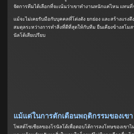
จัดการทีมได้เลือกที่จะเน้นว่าเขาทำงานหนักแค่ไหน แทนที่
แม้จะไม่เคยรับมือกับบุคคลที่โด่งดัง ยกย่อง และสร้างแร
สมดุลระหว่างการทำสิ่งที่ดีที่สุดให้กับทีม ยืนเคียงข้างสโ
นัลโด้เสียเปรียบ
แม้แต่ในการตักเตือนพฤติกรรมของเขา เท
โพสต์โซเชียลของโรนัลโด้เพื่อตอบโต้การลงโทษของเขาไม่มีค