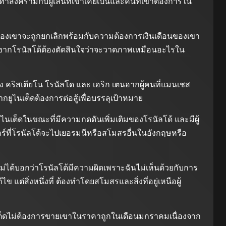
ังทำสงครามกับผู้เล่นที่เขาเคยเป็นและคนที่เขาต้องการใน
ของเขาจะถูกยกเลิกพร้อมกับความต้องการเงินเดือนของเขา
เตนฮากโรนัลโด้ต้องตัดสินใจว่าจะวาดภาพเหมือนอะไรใน
ง คริสเตียโน โรนัลโด และ เอริก เตนฮากผู้คนที่แมนเชส
ยูไนเต็ดต้องการต่อสู้เพื่อบรรลุเป้าหมาย
ูไนเต็ดในขณะที่มีความกดดันเพิ่มเติมของโรนัลโด้ และมีผู้
มอร์ที่โรนัลโด้จะไปเยอรมนีหรือสโมสรอื่นในอังกฤษหรือ
นไม่ได้บอกว่าโรนัลโด้มีความผิดเพราะฉันไม่เห็นด้วยกับการ
แต่สิ่งหนึ่งที่ ต้องทำโดยสโมสรและสิ่งที่อยู่เหนือผู้
เต็ดไม่ต้องการขายเขาในราคาถูกในเดือนมกราคมเนื่องจาก