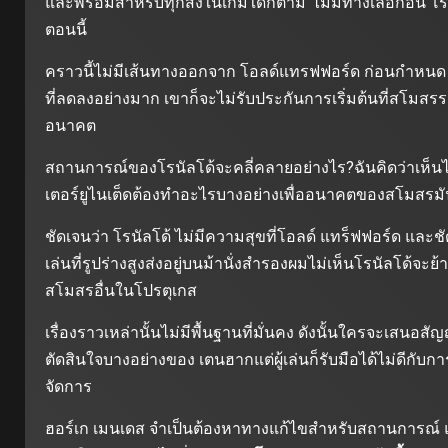
และพร้อมสำหรับทุกสิ่งในเกมใดก็ตาม”ไม่มีทางเลือกอื่น โรน
ตอนนี้
คราวนี้ไม่มีเส้นทางออกจาก โอลด์แทรฟฟอร์ด ก่อนกำหนด 
ที่ลดลงอย่างมาก เขาก็จะไม่รับประกันการเริ่มต้นที่สโม
อนาคต
สถานการณ์ของโรนัลโด้จะคลี่คลายอย่างไร?ฉันคิดว่าเห็นได้
เตอร์ยูไนเต็ดต้องทำอะไรบางอย่างเพื่ออนาคตของสโมสรมันเป
ชัดเจนว่า โรนัลโด้ ไม่มีความสุขที่โอลด์ แทร็ฟฟอร์ด และช
เล่นที่รูปร่างสูงส่งอยู่บนม้านั่งสำรองผมไม่เห็นโรนัลโด้
สโมสรอื่นในโปรตุเกส
เรื่องราวเหล่านั้นไม่มีพื้นฐานที่มั่นคง ดังนั้นใครจะเสนอ
ตัดสินใจบางอย่างของ เตนฮากแต่ผู้เล่นก็รับมือได้ไม่ดีกับกา
จัดการ
ฮอร์เก เมนเดส จำเป็นต้องหาทางแก้ไขสำหรับสถานการณ์ แ